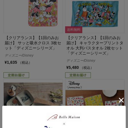
送料無料
【クリアランス】【1回のみお
【クリアランス】【1回のみお
届け】 サッと吸水クロス 3枚セ
届け】 キャラクタープリントタ
ット「ディズニーシリーズ」
オル 大判バスタオル 2枚セット
「ディズニーシリーズ」
ディズニー/Disney
ディズニー/Disney
¥1,635
（税込）
¥5,480
（税込）