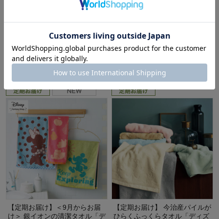
【定期お届け】 くいしんぼう仕
【定期お届け】 かや生地ふきん
切り皿「ディズニーシリーズ」
「ディズニーシリーズ」 ：5回
：8回シリーズ
サイクルフリー
ディズニー/Disney
ディズニー/Disney
¥1,790
¥840
（税込）
（税込）
(16)
【定期お届け】＜9月からお届
【定期お届け】 今治産パイルが
け＞ 銀イオンの清潔タオル「デ
ひらくふっくらタオル「ディズ