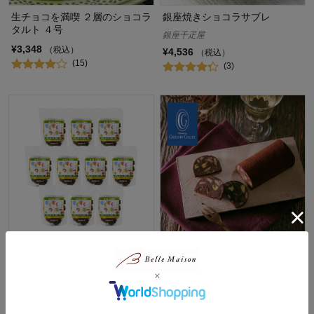
生チョコを満喫 ２層のショコラ
銀座焼きショコラサブレ
タルト ４号
銀座千疋屋
¥3,348
（税込）
¥4,536
（税込）
(15)
(3)
【食物アレルギー配慮】きびと
ブーダンオショコラ
チョコレートでつくった すくす
¥4,633
（税込）
くクッキーチョコレート １０袋
(26)
（特定原材料7品目不使用）
アレルギーヘルスケア