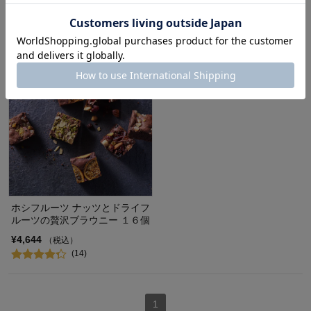
¥4,946
（税込）
(2)
ホシフルーツ ナッツとドライフ
ルーツの贅沢ブラウニー １６個
¥4,644
（税込）
(14)
1