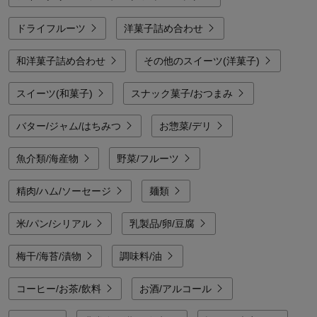
ドライフルーツ
洋菓子詰め合わせ
和洋菓子詰め合わせ
その他のスイーツ(洋菓子)
スイーツ(和菓子)
スナック菓子/おつまみ
バター/ジャム/はちみつ
お惣菜/デリ
魚介類/海産物
野菜/フルーツ
精肉/ハム/ソーセージ
麺類
米/パン/シリアル
乳製品/卵/豆腐
梅干/海苔/漬物
調味料/油
コーヒー/お茶/飲料
お酒/アルコール