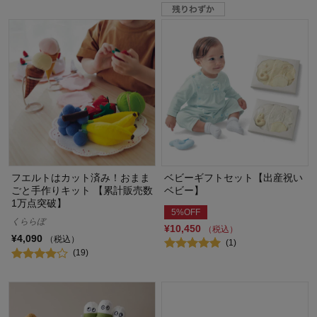
フエルトはカット済み！おまま
ベビーギフトセット【出産祝い
ごと手作りキット 【累計販売数
ベビー】
1万点突破】
5%OFF
くららぼ
¥10,450
（税込）
¥4,090
（税込）
(1)
(19)