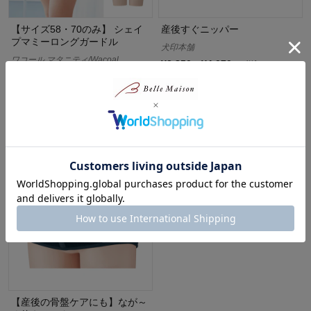
【サイズ58・70のみ】 シェイ
産後すぐニッパー
プマミーロングガードル
犬印本舗
ワコール マタニティ/Wacoal
¥3,850～¥4,070
（税込）
MATERNITY
(30)
5%OFF
¥14,630
（税込）
(51)
【産後の骨盤ケアにも】なが～