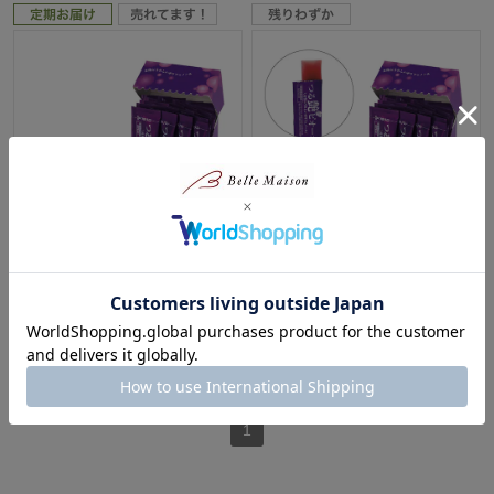
送料無料
【定期お届け】 「ルナラボ」つ
つる艶ピオーネ
る艶ピオーネ ：ワンパターン
¥3,490
（税込）
¥2,980
（税込）
(7)
(10)
1