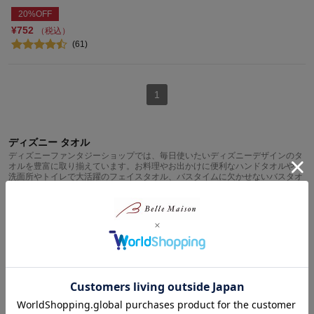
20%OFF
¥752
（税込）
(61)
1
ディズニー タオル
ディズニーファンタジーショップでは、毎日使いたいディズニーデザインのタ
オルを豊富に取り揃えています。お料理やお出かけに便利なハンドタオルや、
洗面所やトイレで大活躍のフェイスタオル、バスタイムに欠かせないバスタオ
ルなど、幅広いアイテムをご用意しています。お友達に自慢したくなるような
愛らしいアイテムがいっぱい。ディズニーキャラクターのアイテムなら、手洗
いやお風呂のたびにかわいいデザインが目に入って思わず笑顔になっちゃいま
すよね。キャラクター展開は、ミッキーマウス・ミニーマウス、ドナルドダッ
クといったミッキー＆フレンズから、チップ＆デールやほのぼのファンタジッ
クなくまのプーさんなど大人気キャラクターが目白押し。
関連カテゴリから探す
ハンカチ/ハンドタオル