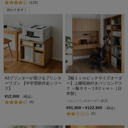
(125)
A3プリンターが置けるプリンタ
【幅１ｃｍピッチサイズオーダ
ーワゴン 【中学受験伴走シリー
ー】上棚収納付きパソコンデス
ズ】
ク ＜幅９０～１8０ｃｍ＞［日
本製］
¥12,900
（税込）
ベルメゾンのオーダー家具
(4)
¥91,900～¥122,900
（税込）
(2)