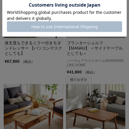
身支度もできるミラー付きモダ
プランターシェルフ
ンドレッサー 【パソコンデスク
【MANAU】 ＜サイドテーブル
としても】
としても＞
ノーウェアライクホーム/NOWHERE
¥67,900
（税込）
LIKE HOME
¥41,800
（税込）