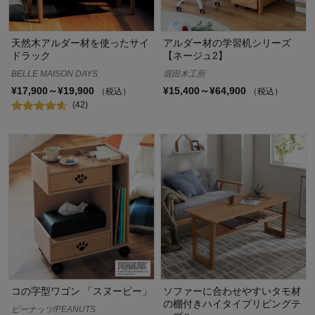
天然木アルダー材を使ったサイ
アルダー材の学習机シリーズ
ドラック
【ネージュ2】
BELLE MAISON DAYS
堀田木工所
¥17,900～¥19,900
¥15,400～¥64,900
（税込）
（税込）
(42)
コの字型ワゴン 「スヌーピー」
ソファーに合わせやすいタモ材
の棚付きハイタイプリビングテ
ピーナッツ/PEANUTS