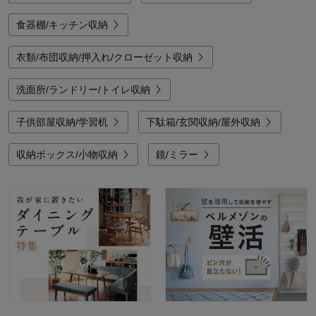
食器棚/キッチン収納
衣類/布団収納/押入れ/クローゼット収納
洗面所/ランドリー/トイレ収納
子供部屋収納/学習机
下駄箱/玄関収納/屋外収納
収納ボックス/小物収納
鏡/ミラー