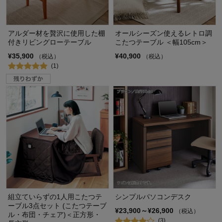
アルダー材を贅沢に使用した棚
オールシーズン使えるレトロ調
付きリビングローテーブル
こたつテーブル ＜幅105cm＞
¥35,900
¥40,900
（税込）
（税込）
(1)
組立ていらずの1人用こたつテ
シンプルパソコンデスク
ーブル3点セット (こたつテーブ
¥23,900～¥26,900
（税込）
ル・布団・チェア)＜正方形・
(3)