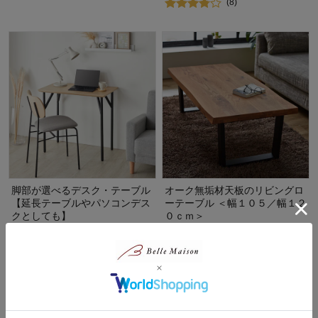
(8)
脚部が選べるデスク・テーブル
オーク無垢材天板のリビングロ
【延長テーブルやパソコンデス
ーテーブル ＜幅１０５／幅１２
クとしても】
０ｃｍ＞
¥32,800
¥37,900～¥43,800
（税込）
（税込）