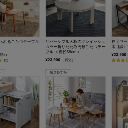
られるこたつテーブル
リバーシブル天板のグレイッシュ
在宅ワー
＞
カラー折りたたみ円形こたつテー
木目調Ｌ
ブル ＜直径68cm＞
¥23,900
税込）
¥23,900
（税込）
(2)