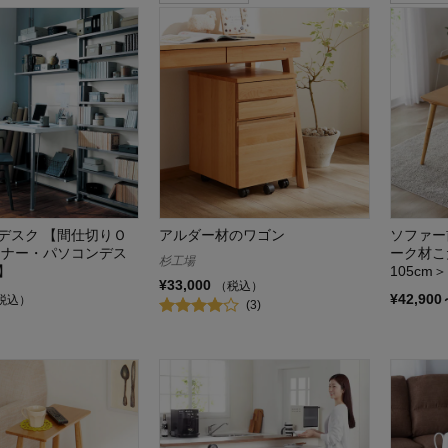
デスク 【間仕切りＯ
アルダー材のワゴン
ソファー
ーナー・パソコンデス
ーク材こ
杉工場
】
105cm＞
¥33,000
（税込）
¥42,900
税込）
(3)