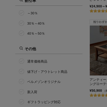
割引率
ディズニー/Disney
¥24,900～
～30％
天童木工
30％～40％
トキオリ／Tokiori
40％～50％
トトノ+ワ／totono+wa
ノーウェアライクホー
その他
ム/NOWHERE LIKE HOME
ピーナッツ/PEANUTS
通常価格商品
Herit./ヘリット
値下げ・アウトレット商品
アンティー
BELLE MAISON DAYS
ベルメゾンオリジナル
ングローテ
ベルメゾンのオーダー家具
¥50,900
（
新入荷
堀田木工所
ギフトラッピング対応