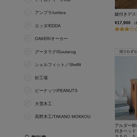
アンブラ/umbra
鍵付きデス
¥17,900
（
エッダ/EDDA
OAKER/オーカー
グータラグ/Guutarug
シェルフィット／Shelfit
杉工場
ピーナッツ/PEANUTS
大雪木工
高野木工/TAKANO MOKKOU
アルダー材
タワー/tower
付きベッド
さ５０．５