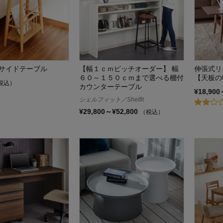
サイドテーブル
【幅１ｃｍピッチオーダー】 幅
伸張式リ
６０～１５０ｃｍまで選べる棚付
【天板の
税込）
カウンターテーブル
¥18,900
シェルフィット／Shelfit
¥29,800～¥52,800
（税込）