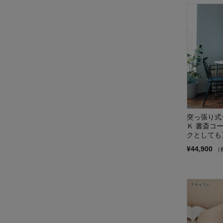
マイヌック
MARCHEF/マルシェフ
ムーミン/MOOMIN
安くて安心
ワンルームシリーズ
突っ張り式
Ｋ 書斎コ
クとしても
¥44,900
（