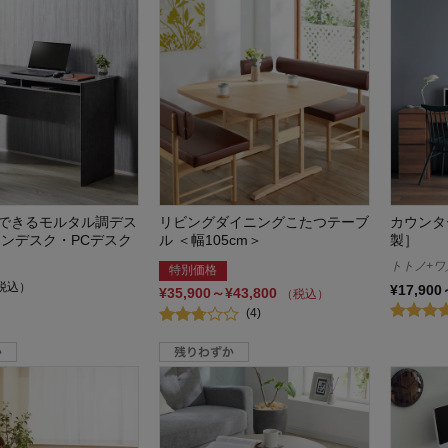
できるモルタル調デス
リビングダイニングこたつテーブ
カウンタ
コンデスク・PCデスク
ル ＜幅105cm＞
製］
トトノ+ワ／t
特別価格
税込）
¥17,900
¥35,900～¥43,800
（税込）
(4)