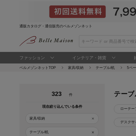
通販カタログ・通信販売のベルメゾンネット
ファッション
インテリア・雑貨
ベルメゾンネットTOP
家具/収納
テーブル/机
5ペ
テーブ
323
件
現在絞り込んでいる条件
ローテー
家具/収納
デスクサ
テーブル/机