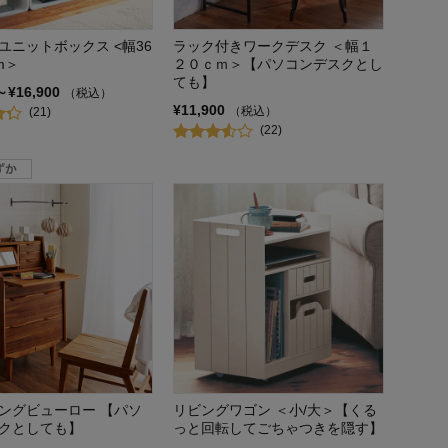
ユニットボックス <幅36
ラック付きワークデスク ＜幅１
m＞
２０ｃｍ＞【パソコンデスクとし
ても】
～¥16,900
（税込）
¥11,900
（税込）
(21)
(22)
ングビューロー 【パソ
リビングワゴン ＜小/大＞【くる
クとしても】
っと回転してごちゃつきを隠す】