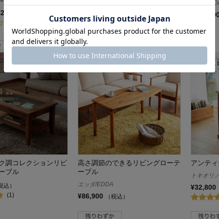
高野木工/TAKANO MOKKOU
エッダ/ED
¥26,900
（税込）
¥17,000～¥82,000
¥148,50
（税込）
(8)
(1)
ク調コレクションリビ
高さ調節のできるリビングローテ
アンティ
ーブル
ーブル
トキオリ／To
エッダ/EDDA
税込）
¥32,800
(1)
¥86,900
（税込）