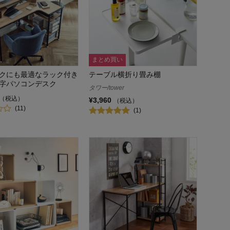
まとめ買い
クにも最適なラック付き
テーブル横折り畳み棚
字パソコンデスク
タワー/tower
（税込）
¥3,960
（税込）
(11)
(1)