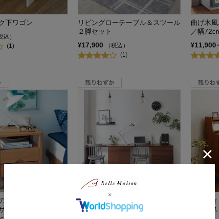
ク下ワゴン
リビングローテーブル＆スツール
曲げ木風
２脚セット
／幅72c
税込）
¥17,900
¥11,900
（税込）
(1)
(1)
の引出し＆コンセント
ウォルナット材のカウンターユニ
ライティ
サイドテーブル ＜高
ット【ASTER】
コンデス
ｃｍ＞