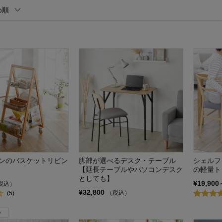
め順
ンのバスケットリビン
脚部が選べるデスク・テーブル
シェルフ
【延長テーブルやパソコンデスク
の軽量ト
としても】
¥19,900
税込）
¥32,800
（税込）
(5)