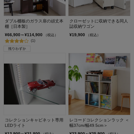
ダブル棚板のガラス扉の頑丈本
クローゼットに収納できる同人
棚［日本製］
誌収納ワゴン
¥66,900～¥114,900
¥19,900
（税込）
（税込）
(1)
コレクションキャビネット専用
レコードコレクションラック ＜
LEDライト
幅37cm/幅49.5cm＞
¥13,900～¥21,800
¥23,900～¥25,900
（税込）
（税込）