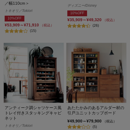
／幅110cm＞
ディズニー/Disney
トキオリ／Tokiori
10%OFF
10%OFF
¥35,909～¥49,320
（税込）
¥53,909～¥71,910
（税込）
(26)
(15)
アンティーク調シャツケース風
あたたかみのあるアルダー材の
トレイ付きスタッキングキャビ
引戸ユニットカップボード
ネット
¥49,900～¥79,900
（税込）
トキオリ／Tokiori
(5)