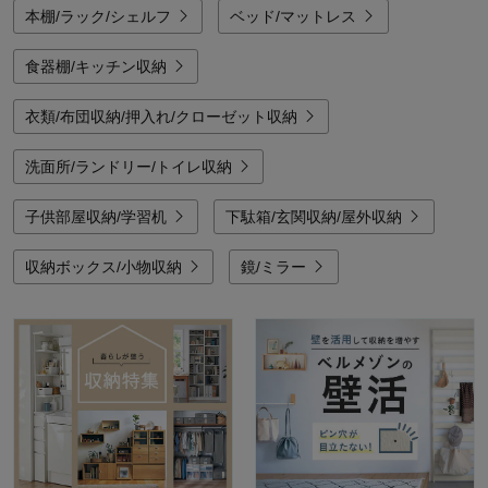
本棚/ラック/シェルフ
ベッド/マットレス
食器棚/キッチン収納
衣類/布団収納/押入れ/クローゼット収納
洗面所/ランドリー/トイレ収納
子供部屋収納/学習机
下駄箱/玄関収納/屋外収納
収納ボックス/小物収納
鏡/ミラー