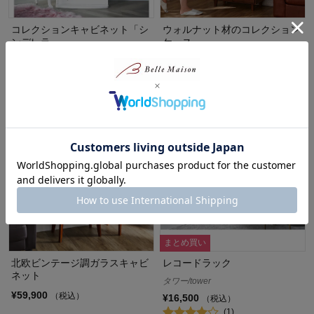
コレクションキャビネット「シ
ウォルナット材のコレクション
ンデレラ」
ケース
ディズニー/Disney
¥84,900
（税込）
(2)
¥42,900～¥77,490
（税込）
まとめ買い
北欧ビンテージ調ガラスキャビ
レコードラック
ネット
タワー/tower
¥59,900
（税込）
¥16,500
（税込）
(1)