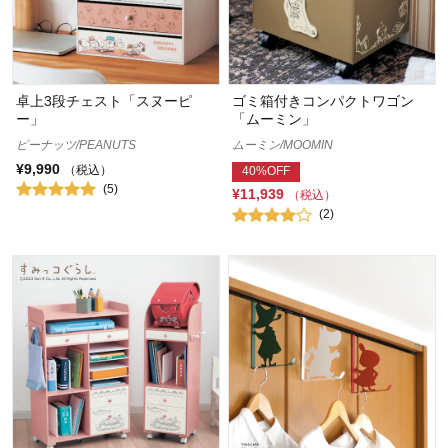
卓上3段チェスト「スヌーピ
ゴミ箱付きコンパクトワゴン
ー」
「ムーミン」
ピーナッツ/PEANUTS
ムーミン/MOOMIN
¥9,990
（税込）
40%OFF
(5)
¥11,939
（税込）
(2)