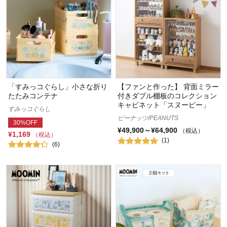
「すみっコぐらし」小さな折り
【ファンと作った】 背面ミラー
たたみコンテナ
付きダブル棚板のコレクション
キャビネット「スヌーピー」
すみっコぐらし
ピーナッツ/PEANUTS
30%OFF
¥49,900～¥64,900
（税込）
¥1,169
（税込）
(1)
(6)