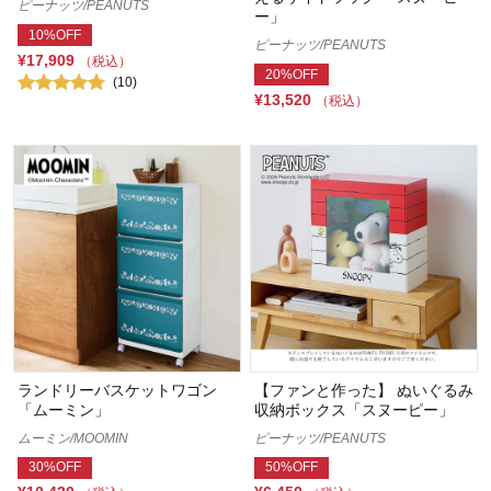
ピーナッツ/PEANUTS
ー」
10%OFF
ピーナッツ/PEANUTS
¥17,909
（税込）
20%OFF
(10)
¥13,520
（税込）
ランドリーバスケットワゴン
【ファンと作った】 ぬいぐるみ
「ムーミン」
収納ボックス「スヌーピー」
ムーミン/MOOMIN
ピーナッツ/PEANUTS
30%OFF
50%OFF