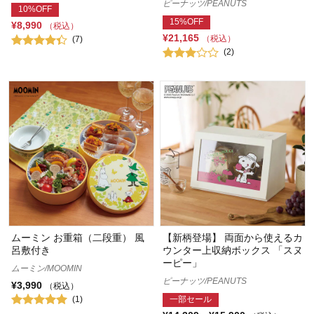
ピーナッツ/PEANUTS
10%OFF
15%OFF
¥8,990
（税込）
¥21,165
（税込）
(7)
(2)
ムーミン お重箱（二段重） 風
【新柄登場】 両面から使えるカ
呂敷付き
ウンター上収納ボックス 「スヌ
ーピー」
ムーミン/MOOMIN
ピーナッツ/PEANUTS
¥3,990
（税込）
(1)
一部セール