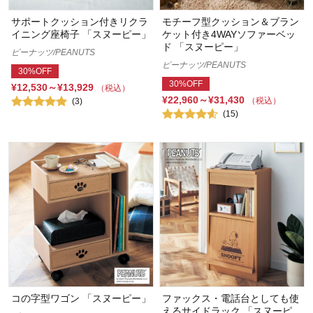
サポートクッション付きリクラ
モチーフ型クッション＆ブラン
イニング座椅子 「スヌーピー」
ケット付き4WAYソファーベッ
ド 「スヌーピー」
ピーナッツ/PEANUTS
ピーナッツ/PEANUTS
30%OFF
30%OFF
¥12,530～¥13,929
（税込）
¥22,960～¥31,430
（税込）
(3)
(15)
コの字型ワゴン 「スヌーピー」
ファックス・電話台としても使
えるサイドラック 「スヌーピ