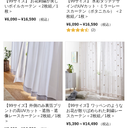
【99サイズ】 お花刺繍が美し
【99サイズ】 水彩タッチデザ
いボイルカーテン ＜2枚組／1
インのUVカット・ミラーレー
枚＞
スカーテン（ボタニカル） ＜2
枚組／1枚＞
¥6,090～¥16,590
（税込）
¥6,090～¥16,590
（税込）
(2)
【99サイズ】外側のみ裏箔プリ
【99サイズ】ワッペンのような
ントの高UVカット・遮熱・遮
お花が散りばめられた刺繍レー
像レースカーテン＜2枚組／1枚
スカーテン＜2枚組／1枚＞
＞
¥5,390～¥14,490
（税込）