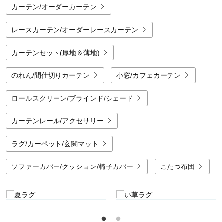
加え、丈を調節できるアジャスターフック付きの商品が多いのも魅力です。ご
カーテン/オーダーカーテン
自宅の環境に合わせて「UVカット率」や「遮光〇級」といった数値からも比
較検討できるため、納得の一枚を選ぶことができます。デザイン性、機能性、
そして確かな品質を兼ね備えたベルメゾンのレースカーテンで、あなたの毎日
レースカーテン/オーダーレースカーテン
をもっと心地よく、素敵にアップデートしてみませんか。
カーテンセット(厚地＆薄地)
のれん/間仕切りカーテン
小窓/カフェカーテン
ロールスクリーン/ブラインド/シェード
カーテンレール/アクセサリー
ラグ/カーペット/玄関マット
ソファーカバー/クッション/椅子カバー
こたつ布団