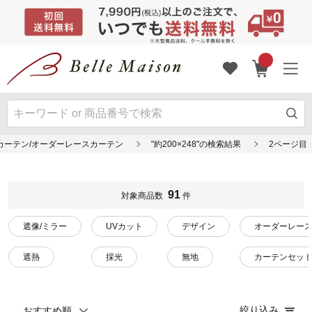
カーテン/オーダーレースカーテン
"約200×248"の検索結果
2ページ目
91
対象商品数
件
遮像/ミラー
UVカット
デザイン
オーダーレー
遮熱
採光
無地
カーテンセッ
絞り込み
おすすめ順