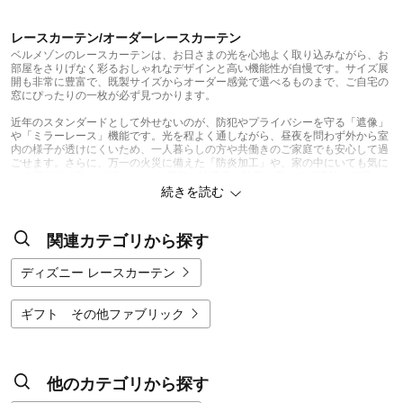
レースカーテン/オーダーレースカーテン
ベルメゾンのレースカーテンは、お日さまの光を心地よく取り込みながら、お
部屋をさりげなく彩るおしゃれなデザインと高い機能性が自慢です。サイズ展
開も非常に豊富で、既製サイズからオーダー感覚で選べるものまで、ご自宅の
窓にぴったりの一枚が必ず見つかります。
近年のスタンダードとして外せないのが、防犯やプライバシーを守る「遮像」
や「ミラーレース」機能です。光を程よく通しながら、昼夜を問わず外から室
内の様子が透けにくいため、一人暮らしの方や共働きのご家庭でも安心して過
ごせます。さらに、万一の火災に備えた「防炎加工」や、家の中にいても気に
なる紫外線を防ぐ「UVカット」機能、冷暖房の効率を高める「遮熱・保温」
機能など、現代の暮らしに欠かせない多機能なアイテムが充実しています。光
続きを読む
を程よく遮ることで、西日対策や家具の日焼け防止、あるいは寝室でのまぶし
さ軽減に役立ち、レースカーテン単体でも機能的な窓辺を演出できます。
関連カテゴリから探す
デザインのバリエーションも、ベルメゾンならではの圧倒的なラインナップで
す。使いやすいシンプルな無地調はもちろん、柔らかなとろみ素材や軽やかな
ガーゼ風、ラグジュアリーなチュールレースなど、風合いにこだわった商品が
ディズニー レースカーテン
豊富です。さらに、繊細なトルコ刺繍やスパンコール刺繍、立体的なクロッシ
ェレース柄など、窓辺を主役にする華やかなデザインも多数。北欧調のボタニ
カル柄や、ノスタルジックな風景を映し出す「エモカーテン」、さらにはディ
ギフト その他ファブリック
ズニーやミニラボといった人気キャラクター柄まで、選ぶのが楽しくなるほど
多彩です。色味も定番の白だけでなく、ナチュラルカラーやグラデーションな
ど、インテリアのアクセントになる色付きのレースカーテンも幅広く展開され
ています。
他のカテゴリから探す
選びやすさの面でも、窓の大きさに合わせて細かく選べる豊富なサイズ展開に