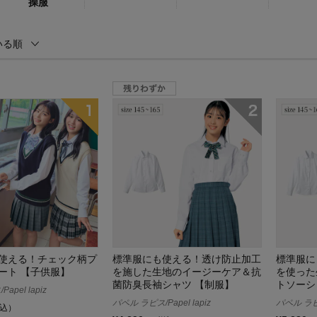
操服
いる順
使える！チェック柄プ
標準服にも使える！透け防止加工
標準服に
ート 【子供服】
を施した生地のイージーケア＆抗
を使った
菌防臭長袖シャツ 【制服】
トソーシ
apel lapiz
パペル ラピス/Papel lapiz
パペル ラピス
込）