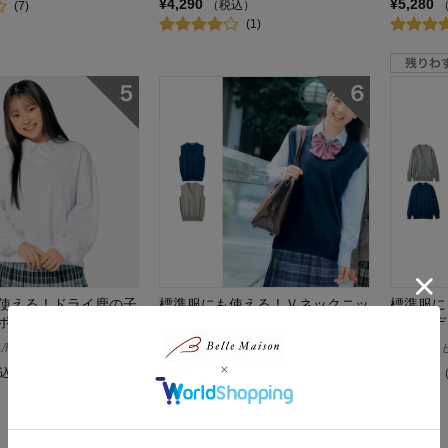
¥4,290
¥5,280
（税込）
(7)
(1)
使える！ドライ鹿の子
標準服にも使える！Ｖネックニッ
標準服に
ポロシャツ 【制服】
トベスト 【子供服】
トカーデ
apel lapiz
パペル ラピス/Papel lapiz
パペル ラピス
¥3,290
¥4,290
込）
（税込）
(1)