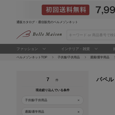
通販カタログ・通信販売のベルメゾンネット
ファッション
インテリア・雑貨
ベルメゾンネットTOP
子供服/子供用品
通園/通学用品
パペル 
7
件
現在絞り込んでいる条件
子供服/子供用品
通園/通学用品