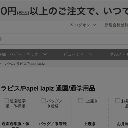
ログオン
新規会員登
妊娠・ベビー・キッズ
ビューティ
グルメ・
パペル ラピス/Papel lapiz
ラピス/Papel lapiz 通園/通学用品
通園通学服・体
バッグ／巾着袋
上履き
お弁