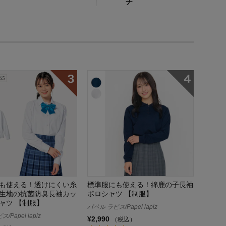
チ
も使える！透けにくい糸
標準服にも使える！綿鹿の子長袖
生地の抗菌防臭長袖カッ
ポロシャツ 【制服】
ャツ 【制服】
パペル ラピス/Papel lapiz
/Papel lapiz
¥2,990
（税込）