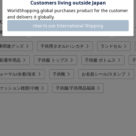
1
のカテゴリから探す
着/体操服
通園バッグ/レッスンバッグ/巾着袋
上履き
事関連グッズ
子供用タオル/ハンカチ
ランドセル
園/通学用品
子供服 トップス
子供服 ボトムス
子
ォーマル/水着/浴衣
子供靴
お名前シール/スタンプ
ファッション雑貨/小物
子供服/子供用品福袋