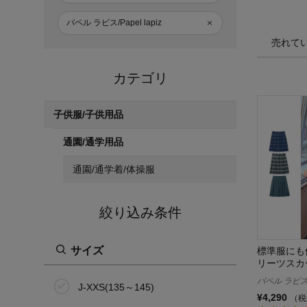
パペル ラピス/Papel lapiz
売れて
カテゴリ
子供服/子供用品
通園/通学用品
通園/通学着/体操服
絞り込み条件
サイズ
標準服にも
リーツスカ
パペル ラピス/P
J-XXS(135～145)
¥4,290
（税