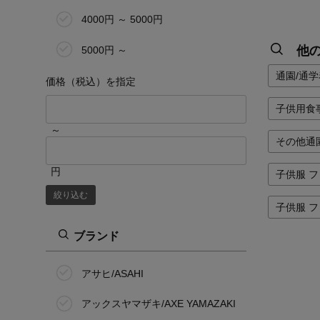
4000円 ～ 5000円
他
5000円 ～
通園/通学
価格（税込）を指定
子供用食
～
その他通
円
子供服 フ
絞り込む
子供服 
ブランド
アサヒ/ASAHI
アックスヤマザキ/AXE YAMAZAKI