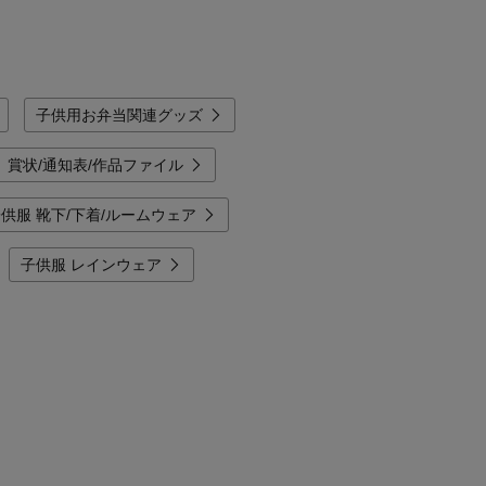
子供用お弁当関連グッズ
賞状/通知表/作品ファイル
供服 靴下/下着/ルームウェア
子供服 レインウェア