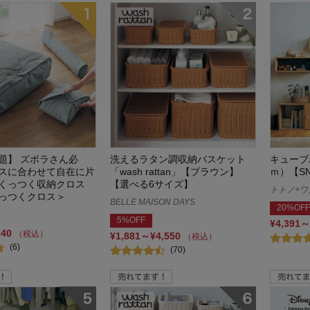
話題】 ズボラさん必
洗えるラタン調収納バスケット
キューブ
スに合わせて自在に片
「wash rattan」【ブラウン】
ｍ）【S
くっつく収納クロス
【選べる6サイズ】
トトノ+ワ／t
っつくクロス＞
BELLE MAISON DAYS
20%OFF
5%OFF
¥4,391～
140
（税込）
¥1,881～¥4,550
（税込）
(6)
(70)