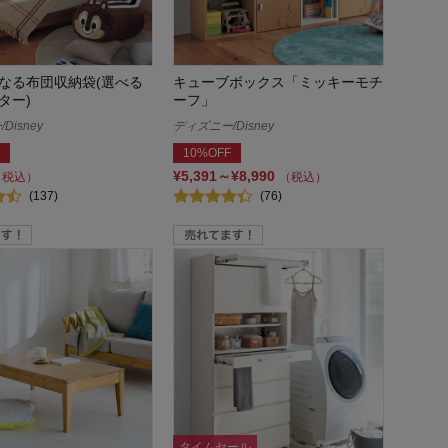
なる布団収納袋(選べる
キューブボックス「ミッキーモチ
ター)
ーフ」
Disney
ディズニー/Disney
10%OFF
¥5,391～¥8,990
（税込）
（税込）
(137)
(76)
タイムセール