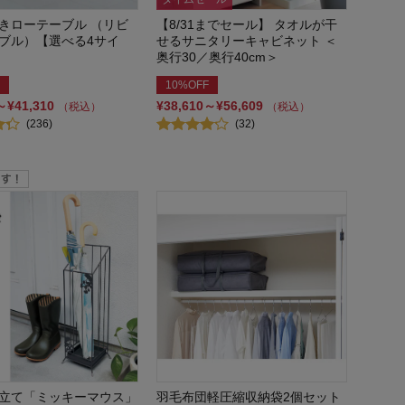
きローテーブル （リビ
【8/31までセール】 タオルが干
ブル）【選べる4サイ
せるサニタリーキャビネット ＜
奥行30／奥行40cm＞
10%OFF
～¥41,310
¥38,610～¥56,609
（税込）
（税込）
(236)
(32)
立て「ミッキーマウス」
羽毛布団軽圧縮収納袋2個セット