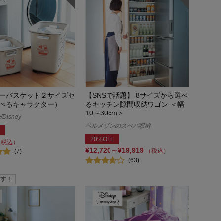
ーバスケット２サイズセ
【SNSで話題】 8サイズから選べ
べるキャラクター）
るキッチン隙間収納ワゴン ＜幅
10～30cm＞
Disney
ベルメゾンのスぺパ収納
20%OFF
（税込）
¥12,720～¥19,919
（税込）
(7)
(63)