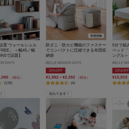
設置 ウォールシェル
防ダニ・防カビ機能のファスナー
5分で組
FREE」 ＜幅45／幅
でコンパクトに圧縮できる布団収
ベッド「
【SNSで話題】
納袋
ングル＞
ON DAYS
BELLE MAISON DAYS
BELLE MA
20%OFF
20%OFF
8,090
¥1,992～¥2,392
¥15,919
（税込）
（税込）
(128)
(4)