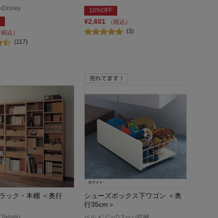
Disney
10%OFF
¥2,601
（税込）
(3)
（税込）
(117)
ラック・本棚 ＜奥行
シューズボックス下ワゴン ＜奥
行35cm＞
analio
ベルメゾンのスぺパ収納