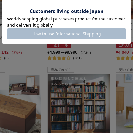
素材風持ち手付きバス
キューブボックス （奥行３０ｃ
抱き枕に
ｍ）
キャラク
ON DAYS
トトノ+ワ／totono+wa
ディズニー/
一部セール
10%OFF
3,142
¥4,990～¥9,990
¥4,040
（税込）
（税込）
(3)
(181)