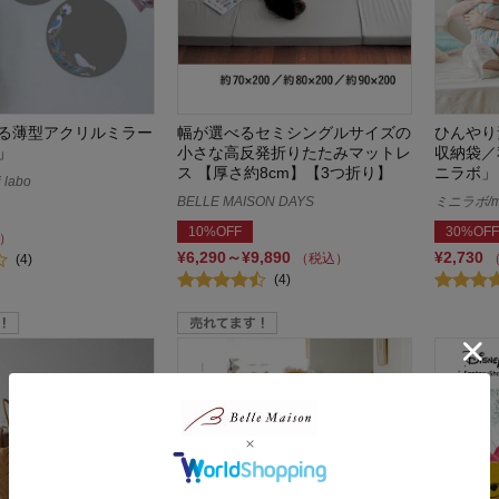
る薄型アクリルミラー
幅が選べるセミシングルサイズの
ひんやり
」
小さな高反発折りたたみマットレ
収納袋／
ス 【厚さ約8cm】【3つ折り】
ニラボ」
labo
BELLE MAISON DAYS
ミニラボ/min
10%OFF
30%OFF
）
¥6,290～¥9,890
¥2,730
（税込）
(4)
(4)