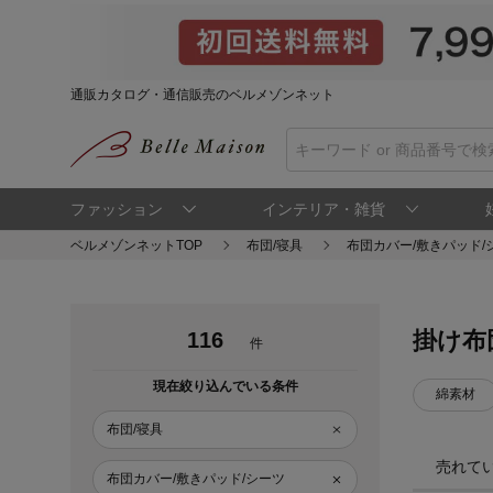
通販カタログ・通信販売のベルメゾンネット
ファッション
インテリア・雑貨
ベルメゾンネットTOP
布団/寝具
布団カバー/敷きパッド/
掛け布
116
件
現在絞り込んでいる条件
綿素材
布団/寝具
売れて
布団カバー/敷きパッド/シーツ