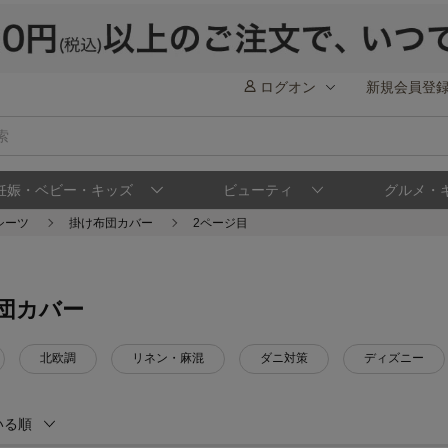
ログオン
新規会員登
妊娠・ベビー・キッズ
ビューティ
グルメ・
シーツ
掛け布団カバー
2ページ目
団カバー
北欧調
リネン・麻混
ダニ対策
ディズニー
いる順