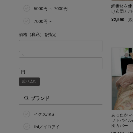
綿素材を使
5000円 ～ 7000円
け布団カバ
¥2,590
（税
7000円 ～
価格（税込）を指定
～
円
絞り込む
ブランド
イクス/IKS
あったかマ
フトパイル
団カバー
iloi／イロアイ