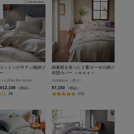
コットンのサテン織掛け
綿素材を使った２重ガーゼの掛け
ー
布団カバー ＜ｍｅｅ＞
/Fab the Home
nishikawa（西川）
¥12,100
¥7,150
（税込）
（税込）
(8)
(12)