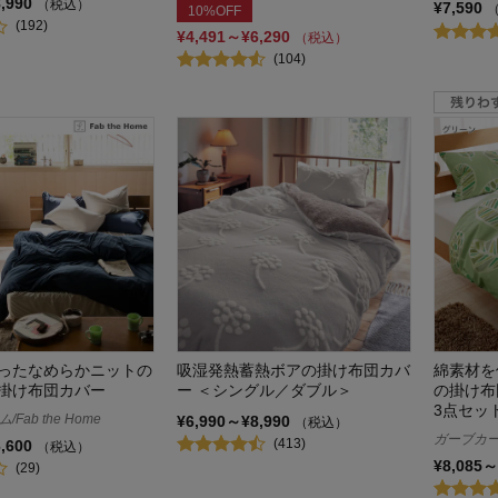
8,990
（税込）
¥7,590
10%OFF
(192)
¥4,491～¥6,290
（税込）
(104)
ったなめらかニットの
吸湿発熱蓄熱ボアの掛け布団カバ
綿素材を
掛け布団カバー
ー ＜シングル／ダブル＞
の掛け布
3点セッ
Fab the Home
¥6,990～¥8,990
（税込）
ガーブカーサ
(413)
6,600
（税込）
¥8,085～
(29)