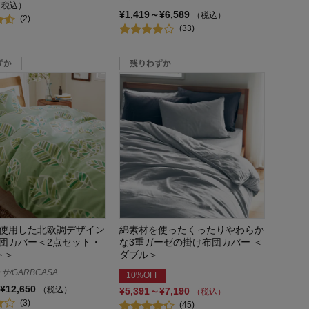
（税込）
¥1,419～¥6,589
（税込）
(2)
(33)
使用した北欧調デザイン
綿素材を使ったくったりやわらか
団カバー＜2点セット・
な3重ガーゼの掛け布団カバー ＜
ト＞
ダブル＞
/GARBCASA
10%OFF
¥12,650
（税込）
¥5,391～¥7,190
（税込）
(3)
(45)