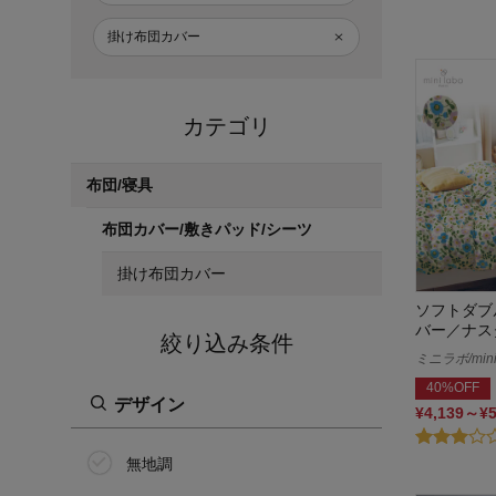
掛け布団カバー
カテゴリ
布団/寝具
布団カバー/敷きパッド/シーツ
掛け布団カバー
ソフトダブ
バー／ナス
絞り込み条件
ミニラボ/mini 
40%OFF
デザイン
¥4,139～¥
無地調