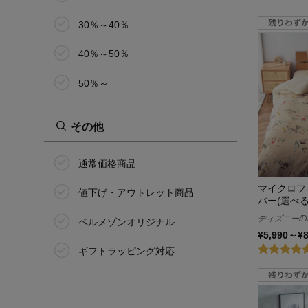
30％～40％
ムーミン/MOOMIN
40％～50％
メルトロ/meltoro
50％～
モズ/moz
安くて安心
その他
ラブザリネン/Love the Linen
通常価格商品
リムーバ/REMOVA
マイクロフ
値下げ・アウトレット商品
バー(選べ
ディズニー/Di
ベルメゾンオリジナル
¥5,990～¥
ギフトラッピング対応