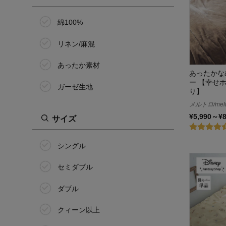
綿100%
リネン/麻混
あったか素材
あったかな
ー 【幸せ
ガーゼ生地
り】
メルトロ/melt
¥5,990～¥
サイズ
シングル
セミダブル
ダブル
クィーン以上