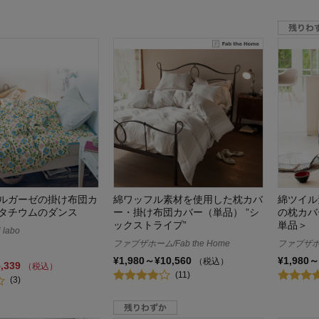
ルガーゼの掛け布団カ
綿ワッフル素材を使用した枕カバ
綿ツイル
タチウムのダンス
ー・掛け布団カバー（単品） ”シ
の枕カバ
ックストライプ”
単品＞
labo
ファブザホーム/Fab the Home
ファブザホーム
¥1,980～¥10,560
¥1,980～
（税込）
5,339
（税込）
(11)
(3)