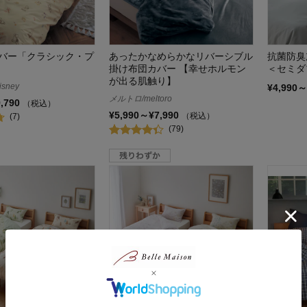
バー「クラシック・プ
あったかなめらかなリバーシブル
抗菌防臭
掛け布団カバー 【幸せホルモン
＜セミダ
が出る肌触り】
sney
¥4,990～
メルトロ/meltoro
9,790
（税込）
¥5,990～¥7,990
（税込）
(7)
(79)