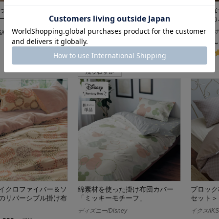
った北欧ツリー柄の掛
綿素材の2重ガーゼを使ったフラ
シックな
ー
ワー柄の掛け布団カバー
け布団カ
ファブザホーム
¥3,990
込）
（税込）
¥1,760～
イクロファイバー＆ソ
綿素材を使った掛け布団カバー
ブロック
のリバーシブル掛け布
「ミッキーモチーフ」
セット＞
ディズニー/Disney
イクス/IKS