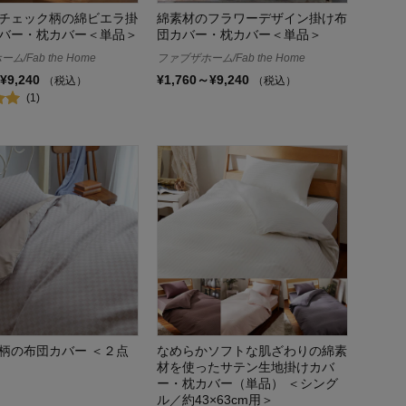
チェック柄の綿ビエラ掛
綿素材のフラワーデザイン掛け布
バー・枕カバー＜単品＞
団カバー・枕カバー＜単品＞
/Fab the Home
ファブザホーム/Fab the Home
¥9,240
¥1,760～¥9,240
（税込）
（税込）
(1)
柄の布団カバー ＜２点
なめらかソフトな肌ざわりの綿素
材を使ったサテン生地掛けカバ
ー・枕カバー（単品） ＜シング
ル／約43×63cm用＞