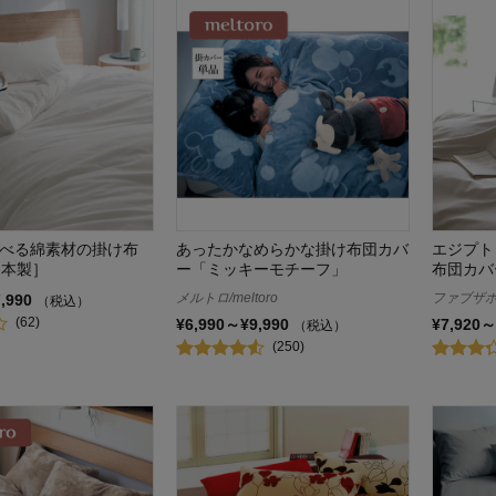
選べる綿素材の掛け布
あったかなめらかな掛け布団カバ
エジプト
日本製］
ー「ミッキーモチーフ」
布団カバ
メルトロ/meltoro
ファブザホーム
7,990
（税込）
(62)
¥6,990～¥9,990
¥7,920～
（税込）
(250)