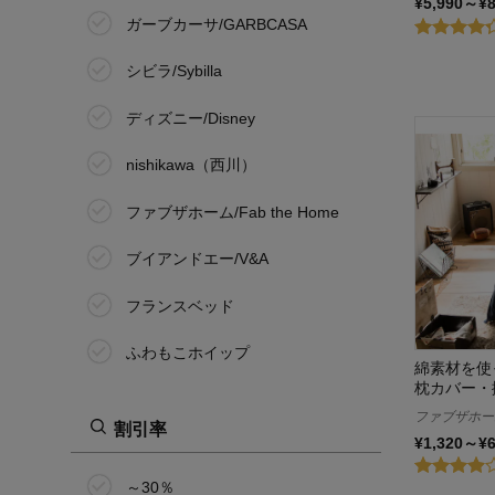
¥5,990～¥
ガーブカーサ/GARBCASA
シビラ/Sybilla
ディズニー/Disney
nishikawa（西川）
ファブザホーム/Fab the Home
ブイアンドエー/V&A
フランスベッド
ふわもこホイップ
綿素材を使
枕カバー・
BELLE MAISON DAYS
ファブザホーム/
割引率
¥1,320～¥
マタノアツコ／ATSUKO MATANO
～30％
ミニラボ/mini labo