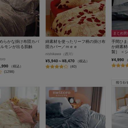
まとめ買
めらかな掛け布団カバ
綿素材を使ったリーフ柄の掛け布
手間ひま
ホルモンが出る肌触
団カバー／ｍｅｅ
か綿素材
製］ ＜
nishikawa（西川）
oro
¥4,990
¥5,940～¥8,470
（税込）
8,990
（税込）
(40)
(1298)