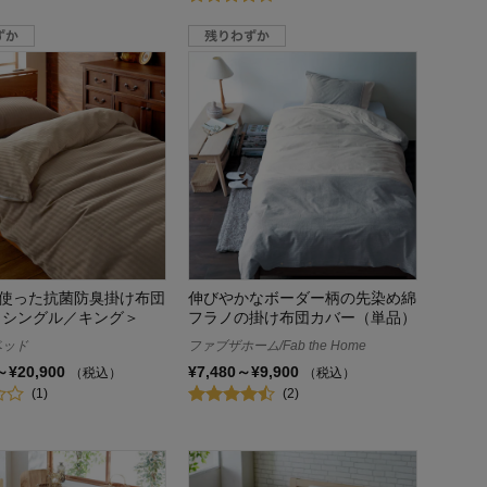
使った抗菌防臭掛け布団
伸びやかなボーダー柄の先染め綿
＜シングル／キング＞
フラノの掛け布団カバー（単品）
ベッド
ファブザホーム/Fab the Home
～¥20,900
¥7,480～¥9,900
（税込）
（税込）
(1)
(2)