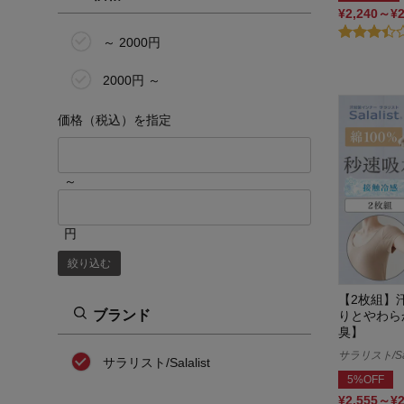
150cm
¥2,240～¥
～ 2000円
160cm
2000円 ～
価格（税込）を指定
～
円
絞り込む
【2枚組】
ブランド
りとやわら
臭】
サラリスト/Sal
サラリスト/Salalist
5%OFF
¥2,555～¥