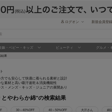
ログオン
新規会員登
妊娠・ベビー・キッズ
ビューティ
グルメ・
索結果
い方でも安心して快適に着られる素材と設計
かな素材と高い吸汗速乾＆消臭機能性
ース・メンズ・キッズ・ジュニアの展開あり
りとやわらか綿"の検索結果
F
30～40%OFF
40～50%OFF
大汗さん
綿1