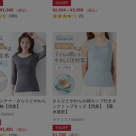
5%OFF
¥1,340
¥2,004～¥2,555
（税込）
（税込）
(385)
(5)
ンナー・さらりとやわら
さらりとやわらか綿カップ付きタ
袖【消臭】
ンクトップキッズ【消臭】 【吸
水速乾】
alalist
サラリスト/Salalist
5%OFF
¥1,881
（税込）
¥1,700
（税込）
(258)