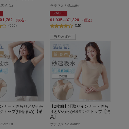
alalist
サラリスト/Salalist
5%OFF
¥1,782
¥1,035～¥1,320
（税込）
（税込）
(995)
(15)
ンナー・さらりとやわら
【2枚組】汗取りインナー・さら
クトップ(襟せまめ)【消
りとやわらか綿タンクトップ【消
臭】
alalist
サラリスト/Salalist