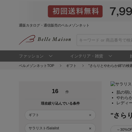
通販カタログ・通信販売のベルメゾンネット
ファッション
インテリア・雑貨
ベルメゾンネットTOP
ギフト
"さらりとやわらか綿"の検
16
件
肌の弱
やわら
レディ
現在絞り込んでいる条件
"さら
ギフト
サラリスト/Salalist
～30%OF