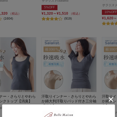
alist
サラリスト/Salalist
サラリスト/S
5%OFF
10%OFF
1,320
¥1,320～¥1,510
（税込）
（税込）
¥1,620～
(1604)
(919)
ナー・さらりとやわら
汗取りインナー・さらりとやわら
汗取りイ
ンクトップ【消臭】
か綿大判汗取りパッド付き三分袖
か綿タン
【消臭】
臭】
alist
サラリスト/Salalist
サラリスト/S