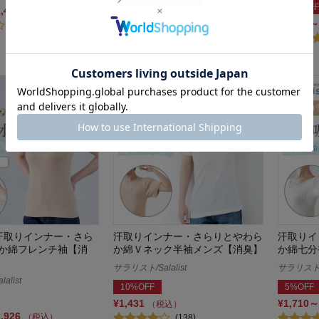
5%OFF
10%OFF
2,421
（税込）
¥1,604～¥1,795
¥1,160～
（税込）
(20)
(179)
汗取りインナー・さら
汗取りインナー・さらりとやわら
汗取りイ
か綿フレンチ袖【消
か綿Ｖネック半袖メンズ【消臭】
か綿七分
サラリスト/Salalist
サラリスト/S
alist
10%OFF
5%OFF
¥1,431
¥1,710～
（税込）
2,926
（税込）
(138)