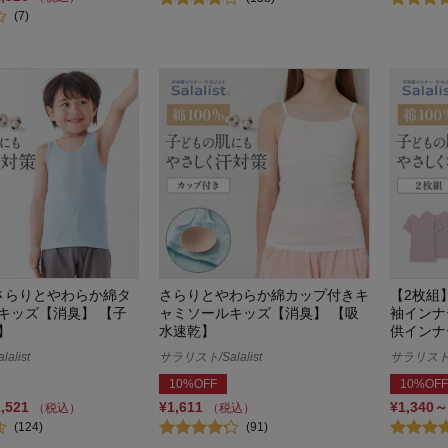
(7)
さらりとやわらか綿タ
さらりとやわらか綿カップ付きキ
【2枚組
キッズ【消臭】 【子
ャミソールキッズ【消臭】 【吸
袖インナ
】
水速乾】
供インナ
alist
サラリスト/Salalist
サラリスト/S
10%OFF
10%OFF
1,521
¥1,611
¥1,340～
（税込）
（税込）
(124)
(91)