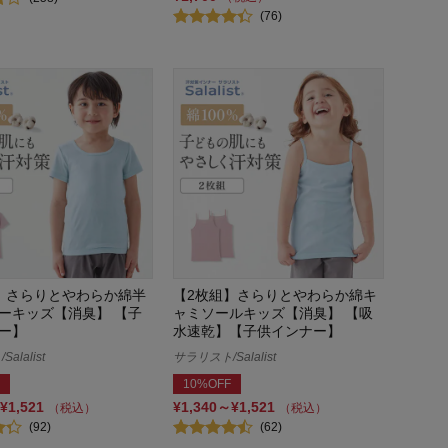
(76)
】さらりとやわらか綿半
【2枚組】さらりとやわらか綿キ
ーキッズ【消臭】 【子
ャミソールキッズ【消臭】 【吸
ー】
水速乾】【子供インナー】
alalist
サラリスト/Salalist
10%OFF
¥1,521
¥1,340～¥1,521
（税込）
（税込）
(92)
(62)