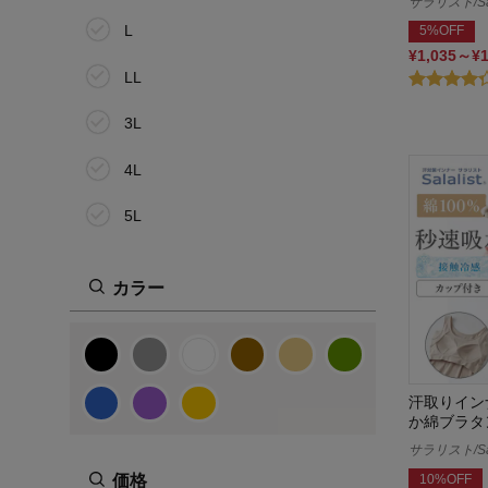
サラリスト/Sal
L
5%OFF
¥1,035～¥
LL
3L
4L
5L
100cm
カラー
110cm
120cm
130cm
汗取りイン
か綿ブラタ
140cm
サラリスト/Sal
10%OFF
価格