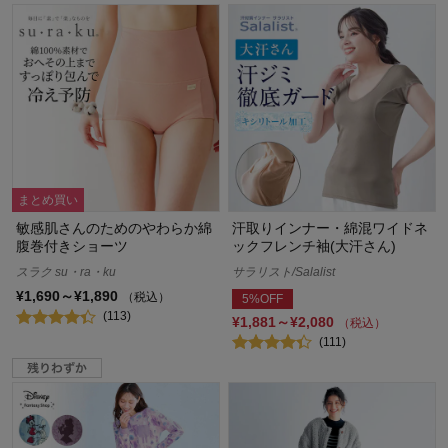
まとめ買い
敏感肌さんのためのやわらか綿
汗取りインナー・綿混ワイドネ
腹巻付きショーツ
ックフレンチ袖(大汗さん)
スラク su・ra・ku
サラリスト/Salalist
¥1,690～¥1,890
（税込）
5%OFF
(113)
¥1,881～¥2,080
（税込）
(111)