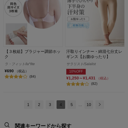
【３枚組】ブラジャー調節ホッ
汗取りインナー・綿混七分丈レ
ク
ギンス【お腹ゆったり】
ラ・フィット/la*fite
サラリスト/Salalist
¥690
（税込）
10%OFF
(84)
¥1,250～¥1,431
（税込）
(82)
1
2
3
4
5
…
10
関連キーワードから探す