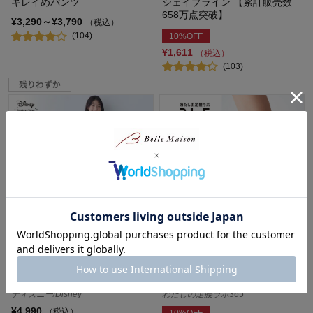
キレイめパンツ
シェイプライン 【累計販売数
658万点突破】
¥3,290～¥3,790
（税込）
(104)
10%OFF
¥1,611
（税込）
(103)
レディース肌側綿フリースチュ
足裏サポートソックス 【日本
ニックパジャマ(選べるキャラ
製】 【累計販売数4.1万点突
クター)
破】
ディズニー/Disney
わたしの足腰ラボ365
¥4,990
（税込）
10%OFF