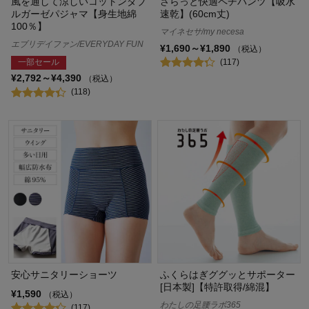
風を通して涼しいコットンダブ
さらっと快適ペチパンツ【吸水
ルガーゼパジャマ【身生地綿
速乾】(60cm丈)
100％】
マイネセサ/my necesa
エブリデイファン/EVERYDAY FUN
¥1,690～¥1,890
（税込）
(117)
一部セール
¥2,792～¥4,390
（税込）
(118)
安心サニタリーショーツ
ふくらはぎググッとサポーター
[日本製]【特許取得/綿混】
¥1,590
（税込）
わたしの足腰ラボ365
(117)