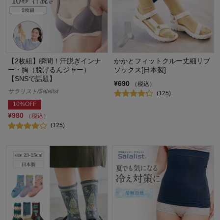
【2枚組】瞬間！汗脱ぎインナ
かかとフィットクルー丈細リブ
ー・胸（脱げるんジャー）
ソックス[日本製]
【SNSで話題】
¥690
（税込）
サラリスト/Salalist
(125)
10%OFF
¥980
（税込）
(125)