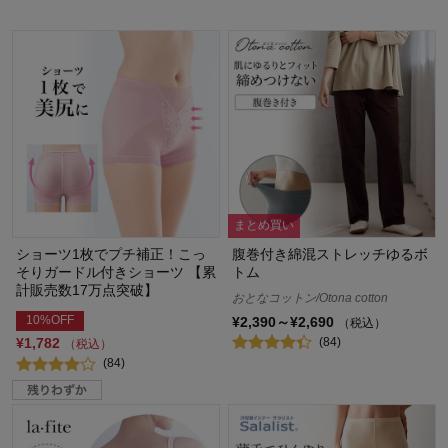
まとめ買い
ショーツ1枚でプチ補正！こっ
腹巻付き綿混ストレッチゆるボ
そりガードル付きショーツ 【累
トム
計販売数17万点突破】
おとなコットン/Otona cotton
10%OFF
¥2,390～¥2,690
（税込）
(84)
¥1,782
（税込）
(84)