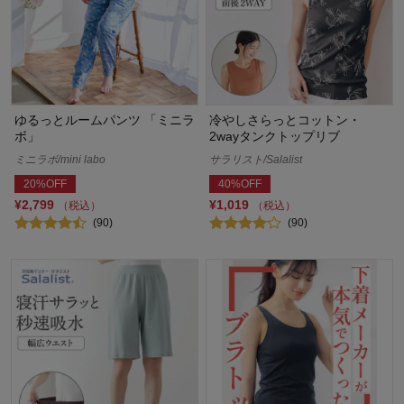
ゆるっとルームパンツ 「ミニラ
冷やしさらっとコットン・
ボ」
2wayタンクトップリブ
ミニラボ/mini labo
サラリスト/Salalist
20%OFF
40%OFF
¥2,799
¥1,019
（税込）
（税込）
(90)
(90)