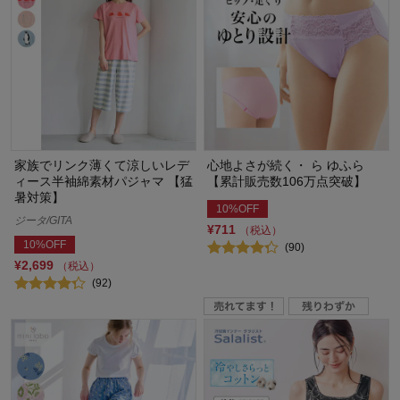
家族でリンク薄くて涼しいレデ
心地よさが続く・ ら ゆふら
ィース半袖綿素材パジャマ 【猛
【累計販売数106万点突破】
暑対策】
10%OFF
ジータ/GITA
¥711
（税込）
10%OFF
(90)
¥2,699
（税込）
(92)