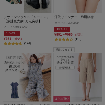
デザインソックス「ムーミン」
汗取りインナー・綿混腹巻
【累計販売数3万点突破】
サラリスト/Salalist
ムーミン/MOOMIN
10%OFF
10%OFF
¥891～¥980
（税込）
¥981
（税込）
(119)
(124)
まとめ買い