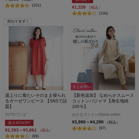
(101)
¥1,339
（税込）
(100)
まとめ買い
湯上りに着たいそのまま寝られ
【新色追加】 なめらかスムース
るガーゼワンピース 【SNSで話
コットンパジャマ【身生地綿
題】
100％】
YUYUワンピ
おとなコットン/Otona cotton
¥3,990～¥4,290
（税込）
最大40%OFF
(97)
¥2,393～¥3,861
（税込）
(99)