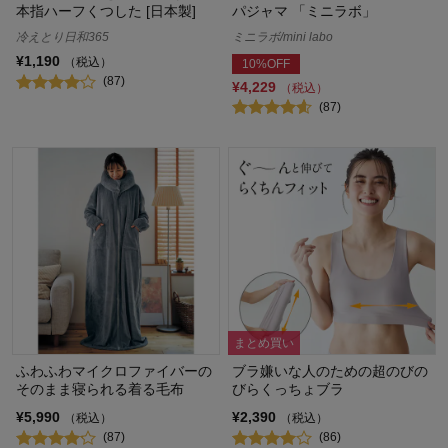
本指ハーフくつした [日本製]
パジャマ 「ミニラボ」
冷えとり日和365
ミニラボ/mini labo
¥1,190
（税込）
10%OFF
(87)
¥4,229
（税込）
(87)
まとめ買い
ふわふわマイクロファイバーの
ブラ嫌いな人のための超のびの
そのまま寝られる着る毛布
びらくっちょブラ
¥5,990
¥2,390
（税込）
（税込）
(87)
(86)