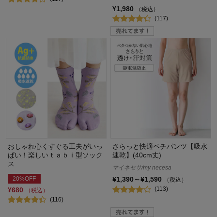
¥1,980
（税込）
(117)
おしゃれ心くすぐる工夫がいっ
さらっと快適ペチパンツ【吸水
ぱい！楽しいｔａｂｉ型ソック
速乾】(40cm丈)
ス
マイネセサ/my necesa
20%OFF
¥1,390～¥1,590
（税込）
(113)
¥680
（税込）
(116)