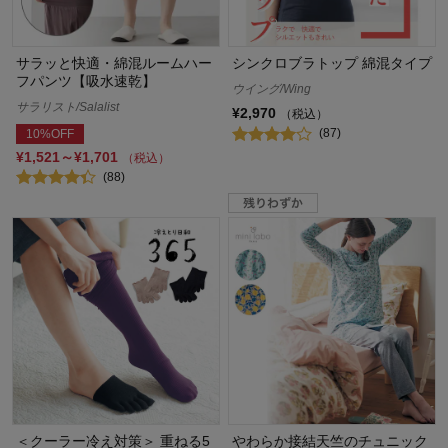
サラッと快適・綿混ルームハー
シンクロブラトップ 綿混タイプ
フパンツ【吸水速乾】
ウイング/Wing
サラリスト/Salalist
¥2,970
（税込）
(87)
10%OFF
¥1,521～¥1,701
（税込）
(88)
＜クーラー冷え対策＞ 重ねる5
やわらか接結天竺のチュニック