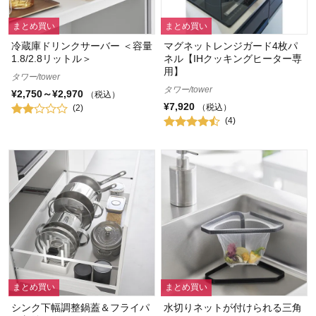
まとめ買い
まとめ買い
冷蔵庫ドリンクサーバー ＜容量
マグネットレンジガード4枚パ
1.8/2.8リットル＞
ネル【IHクッキングヒーター専
用】
タワー/tower
タワー/tower
¥2,750～¥2,970
（税込）
¥7,920
（税込）
(2)
(4)
まとめ買い
まとめ買い
シンク下幅調整鍋蓋＆フライパ
水切りネットが付けられる三角