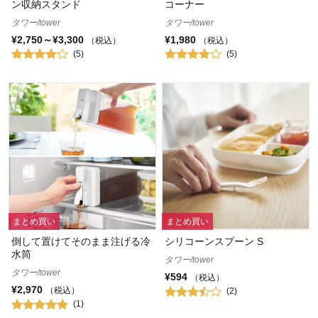
ン収納スタンド
コーナー
タワー/tower
タワー/tower
¥2,750～¥3,300
¥1,980
（税込）
（税込）
(5)
(5)
まとめ買い
まとめ買い
倒して置けてそのまま注げる冷
シリコーンスプーン S
水筒
タワー/tower
タワー/tower
¥594
（税込）
¥2,970
（税込）
(2)
(1)