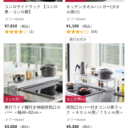
コンロサイドラック 【コンロ
キッチンタオルハンガー(タオ
奥・コンロ横】
ル掛け)
タワー/tower
タワー/tower
¥7,810
¥1,100
（税込）
（税込）
(1)
(54)
まとめ買い
まとめ買い
奥行ワイド棚付き伸縮排気口カ
排気口カバー付きコンロ奥ラッ
バー ＜幅46~82cm＞
ク ＜６０ｃｍ用／７５ｃｍ用＞
タワー/tower
タワー/tower
¥3,850
¥5,390
（税込）
（税込）