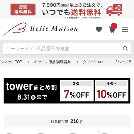
ンネットTOP
キッチン用品/調理器具
タワー/tower
3ページ目
210
対象商品数
件