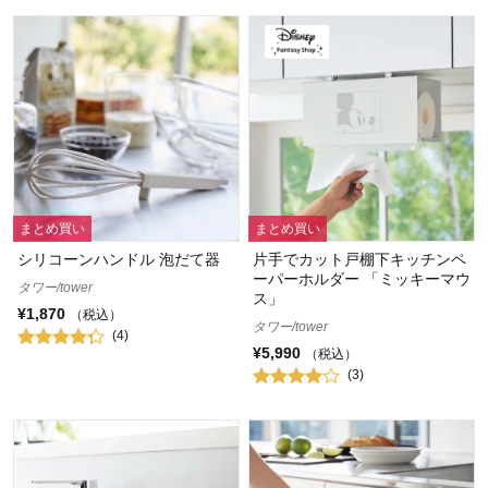
まとめ買い
まとめ買い
シリコーンハンドル 泡だて器
片手でカット戸棚下キッチンペ
ーパーホルダー 「ミッキーマウ
タワー/tower
ス」
¥1,870
（税込）
タワー/tower
(4)
¥5,990
（税込）
(3)