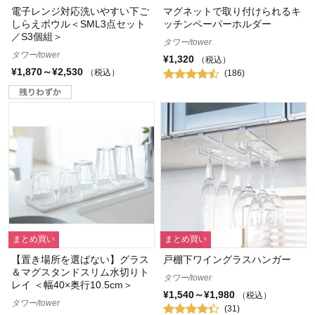
電子レンジ対応洗いやすい下ご
マグネットで取り付けられるキ
しらえボウル＜SML3点セット
ッチンペーパーホルダー
／S3個組＞
タワー/tower
タワー/tower
¥1,320
（税込）
¥1,870～¥2,530
（税込）
(186)
まとめ買い
まとめ買い
【置き場所を選ばない】グラス
戸棚下ワイングラスハンガー
＆マグスタンドスリム水切りト
タワー/tower
レイ ＜幅40×奥行10.5cm＞
¥1,540～¥1,980
（税込）
タワー/tower
(31)