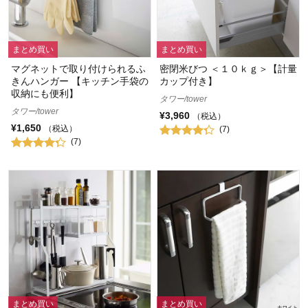
まとめ買い
まとめ買い
マグネットで取り付けられるふ
密閉米びつ ＜１０ｋｇ＞【計量
きんハンガー 【キッチン手袋の
カップ付き】
収納にも便利】
タワー/tower
タワー/tower
¥3,960
（税込）
¥1,650
（税込）
(7)
(7)
まとめ買い
まとめ買い