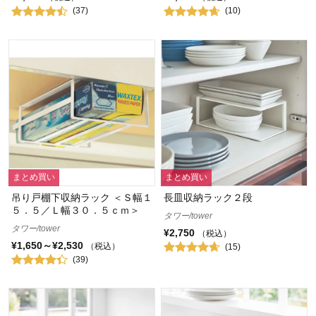
(37)
(10)
まとめ買い
まとめ買い
吊り戸棚下収納ラック ＜Ｓ幅１
長皿収納ラック２段
５．５／Ｌ幅３０．５ｃｍ＞
タワー/tower
タワー/tower
¥2,750
（税込）
¥1,650～¥2,530
（税込）
(15)
(39)