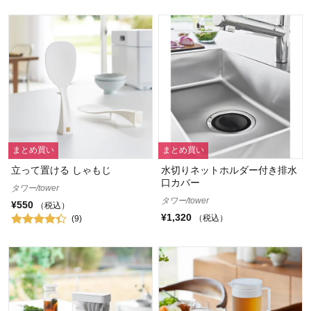
まとめ買い
まとめ買い
立って置ける しゃもじ
水切りネットホルダー付き排水
口カバー
タワー/tower
タワー/tower
¥550
（税込）
¥1,320
（税込）
(9)