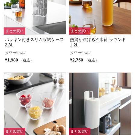
まとめ買い
まとめ買い
パッキン付きスリム収納ケース
熱湯が注げる冷水筒 ラウンド
2.3L
1.2L
タワー/tower
タワー/tower
¥1,980
¥2,750
（税込）
（税込）
まとめ買い
まとめ買い