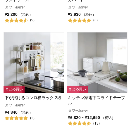
タワー/tower
タワー/tower
¥2,200
¥3,630
（税込）
（税込）
(9)
(3)
まとめ買い
まとめ買い
下が拭けるコンロ横ラック 2段
キッチン家電下スライドテーブ
ル
タワー/tower
タワー/tower
¥4,840
（税込）
¥6,820～¥12,650
（税込）
(2)
(13)