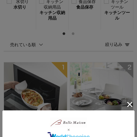
水切り
食品保存
キッチン収納
キッチンツー
用品
ル
絞り込み
売れている順
マグネットシリコーン鍋つかみ
マグネットシリコーン鍋敷き
2個組