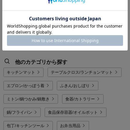
タワー/tower
タワー/tower
¥2,530
（税込）
¥2,530
（税込）
(2)
(2)
1
他のカテゴリから探す
キッチンマット
テーブルクロス/ランチョンマット
エプロン/かっぽう着
ふきん/おしぼり
ミトン/鍋つかみ/鍋敷き
食器/カトラリー
鍋/フライパン
食品保存容器/オイルポット
包丁/キッチンツール
お弁当用品