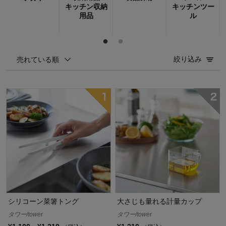
キッチン収納
キッチンツー
用品
ル
絞り込み
売れている順
シリコーン菜箸トング
大さじも量れる計量カップ
タワー/tower
タワー/tower