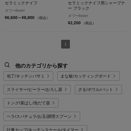
セラミックナイフ
セラミックナイフ用シャープナ
ー ブラック
タワー/tower
タワー/tower
¥6,600～¥8,800
（税込）
¥2,200
（税込）
1
他のカテゴリから探す
包丁/キッチンバサミ
まな板/カッティングボード
スライサー/ピーラー/おろし器
ざる/ボウル/バット
トング/菜ばし/泡だて器
ヘラ/スパチュラ/お玉/調理スプーン
計量カップ/キッチンスケール/タイマー