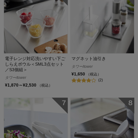
電子レンジ対応洗いやすい下ご
マグネット油引き
しらえボウル＜SML3点セット
タワー/tower
／S3個組＞
¥1,650
（税込）
タワー/tower
(2)
¥1,870～¥2,530
（税込）