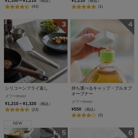
¥1,100～¥1,210
¥1,210
（税込）
（税込）
(43)
(1)
シリコーンフライ返し
持ち運べるキャップ・プルタブ
オープナー
タワー/tower
タワー/tower
¥1,210～¥1,320
（税込）
¥550
（税込）
(23)
(5)