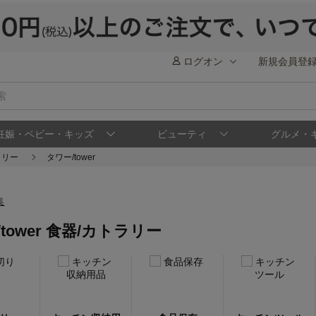
ログオン
新規会員登
妊娠・ベビー・キッズ
ビューティ
グルメ・
ラリー
タワー/tower
tower 食器/カトラリー