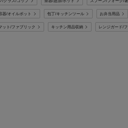
プ/グラス/コップ
茶器/急須/ポット
スプーン/フォーク/
容器/オイルポット
包丁/キッチンツール
お弁当用品
マット/ファブリック
キッチン用品収納
レンジガード/フ