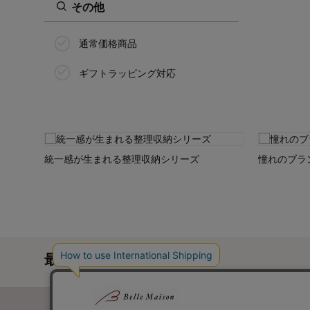
作山窯/SAKUZAN
その他
サリウ/SALIU
通常価格商品
ピーナッツ/PEANUTS
ギフトラッピング対応
すみっコぐらし
SOU・SOU(ソウソウ)
竹久夢二
統一感が生まれる整理収納シリーズ
憧れのブラ
タワー/tower
ちょこちょこ
ツェラミカ アルティスティッチ
ナ/Ceramika Artystyczna
最近チェックした商品
ディズニー/Disney
ハリオ/HARIO