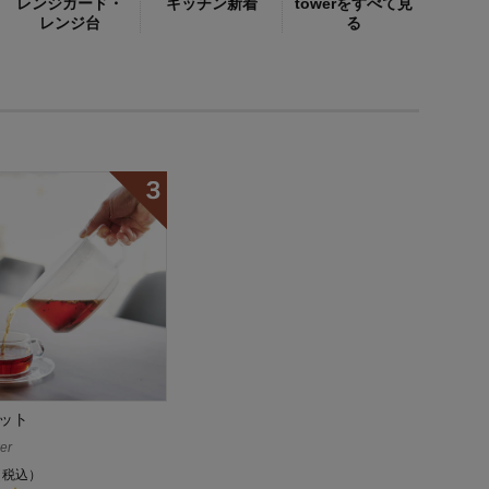
レンジガード・
キッチン新着
towerをすべて見
レンジ台
る
ット
er
（税込）