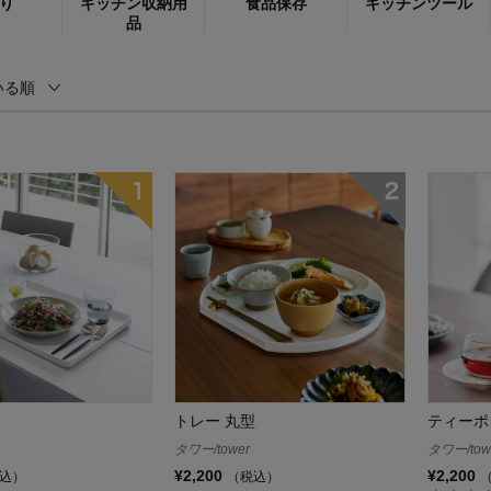
り
キッチン収納用
食品保存
キッチンツール
品
いる順
トレー 丸型
ティーポ
タワー/tower
タワー/tow
¥2,200
¥2,200
込）
（税込）