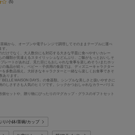
(5)
や茶碗から、オーブンや電子レンジで調理してそのままテーブルに運べ
ます。
のだけでなく、大人数分にも対応する大きな平皿に食べやすいカレー
もの麺類が見違えるスタイリッシュなどんぶり、ご飯がもっとおいしそ
チプレートがあれば、見た目にもおしゃれな食事を楽しめそう♪またホッ
りの逸品が続々。ベビー・子供用の食器では、ディズニーキャラクター
ーを多数品揃え。大好きなキャラクターと一緒なら楽しくお食事できそ
数あります。
LE MAISON DAYS」の食器類。シンプルな美しさと扱いやすさに
納のしさすさも人気のヒミツです。シックかつおしゃれなカラーバリエ
数個セットや、贈り物にぴったりのマグカップ・グラスのギフトセット
ぶり/小鉢/茶碗/カップ