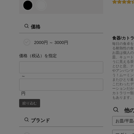
価格
食器/カト
2000円 ～ 3000円
毎日の食卓を
る耐熱性の食
お皿は個人の
価格（税込）を指定
皿、キュート
うに見える茶
とひと息、テ
やアンパンマ
う！ムーミン
～
またひとり暮
こだわったデ
ーションだか
円
カトラリー類
もあります。
絞り込む
他
ブランド
お皿/平皿