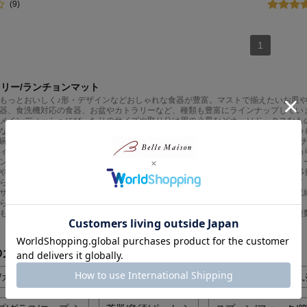
(9)
1
ラリー/ランチョンマット
もっとおいしく♪形・デザインなどおしゃれな食器が豊富。マストで揃えたいお皿
器、食洗機対応の食器、お盆やカトラリーなど、種類も豊富にラインナップしてい
メインディッシュにぴったりのサイズや取り分け用の小皿などオーソドックスなも
な豆皿や細長いサンマがまるごと一本乗るさんま皿など様々な種類をご用意。いつ
碗類も人気です。最近話題のサラダボウルや1食分をきれいに盛り付けられるラン
ィータイムを盛り上げる茶器やポットは、陶器をはじめガラス製や鉄瓶などこだわ
ンなど人気キャラクターがデザインされたランチプレートやマグカップ、カトラリ
やMOZ、スター・ウォーズなど、大人に人気のキャラクターをあしらった食器も多
らしの方にもご家族からも大好評なのがベルメゾン・オリジナルの暮らしブランド「BEL
ザインでデイリー使いにぴったり。ピタッと重なって場所を取らず、食器棚への収
ら、色違いで揃えると食卓のおしゃれ度がグッとアップ。
も大人用・子供用をバラエティ豊かに取り揃えています。ご家族分が一気に揃う複
のカテゴリから探す
/カレー皿/さんま皿
ランチプレート/ワンプレート
どん