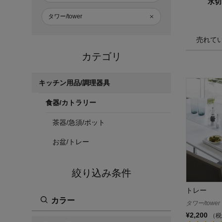
水切
タワー/tower
売れて
カテゴリ
キッチン用品/調理器具
食器/カトラリー
茶器/急須/ポット
お盆/トレー
絞り込み条件
トレー
カラー
タワー/tower
¥2,200
（税