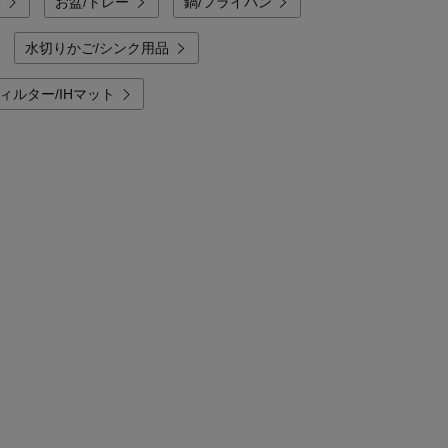
箸
お盆/トレー
鍋/フライパン
水切りかご/シンク用品
ィルター/IHマット