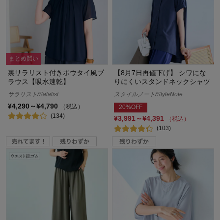
まとめ買い
裏サラリスト付きボウタイ風ブ
【8月7日再値下げ】 シワにな
ラウス【吸水速乾】
りにくいスタンドネックシャツ
サラリスト/Salalist
スタイルノート/StyleNote
¥4,290～¥4,790
（税込）
20%OFF
(134)
¥3,991～¥4,391
（税込）
(103)