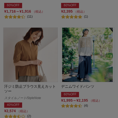
60%OFF
60%OFF
¥1,716～¥1,916
¥2,395
（税込）
（税込）
(11)
(1)
汗ジミ防止ブラウス見えカット
デニムワイドパンツ
ソー
60%OFF
スタイルノート/StyleNote
¥1,995～¥2,195
（税込）
40%OFF
(4)
¥2,574
（税込）
(2)