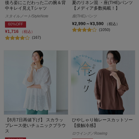
後ろ姿にこだわった二の腕＆背
夏のリネン混 ・座(THE)パンツ
中キレイ見えTシャツ
【メディア多数掲載！】
スタイルノート/StyleNote
座(THE)パンツ
¥2,990～¥3,590
（税込）
60%OFF
(1050)
¥1,716
（税込）
(167)
【8月7日再値下げ】 スカラッ
ひやしゃり袖レースカットソー
プレース使いチュニックブラウ
【接触冷感】
ス
ロウイング／Rowing