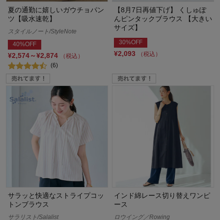
夏の通勤に嬉しいガウチョパン
【8月7日再値下げ】 くしゅぽ
ツ【吸水速乾】
んピンタックブラウス 【大きい
サイズ】
スタイルノート/StyleNote
30%OFF
40%OFF
¥2,093
（税込）
¥2,574～¥2,874
（税込）
(6)
サラッと快適なストライプコッ
インド綿レース切り替えワンピ
トンブラウス
ース
サラリスト/Salalist
ロウイング／Rowing