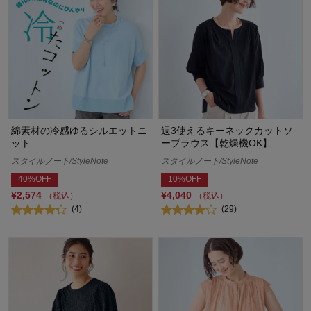
綿素材の冷感ゆるシルエットニ
週3使えるキーネックカットソ
ット
ーブラウス【乾燥機OK】
スタイルノート/StyleNote
スタイルノート/StyleNote
40%OFF
10%OFF
¥2,574
¥4,040
（税込）
（税込）
(4)
(29)