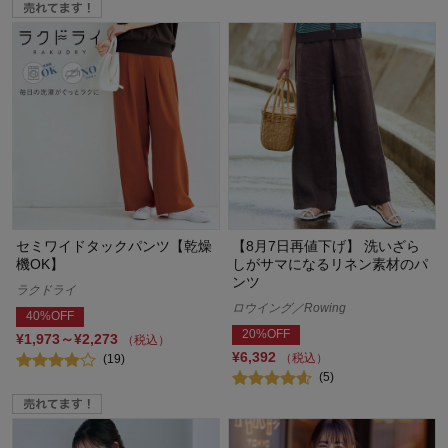
セミワイドタックパンツ【乾燥
【8月7日再値下げ】 洗いざら
機OK】
しがサマになるリネン素材のパ
ンツ
ラクドライ
ロウイング／Rowing
40%OFF
20%OFF
¥1,973～¥2,273
（税込）
¥6,392
（税込）
(19)
(5)