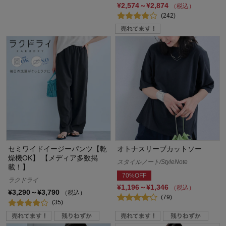
¥2,574～¥2,874
（税込）
(242)
セミワイドイージーパンツ【乾
オトナスリーブカットソー
燥機OK】 【メディア多数掲
スタイルノート/StyleNote
載！】
70%OFF
ラクドライ
¥1,196～¥1,346
（税込）
¥3,290～¥3,790
（税込）
(79)
(35)