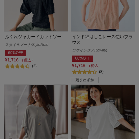
ふくれジャカードカットソー
インド綿はしごレース使いブラ
ウス
スタイルノート/StyleNote
ロウイング／Rowing
60%OFF
60%OFF
¥1,716
（税込）
¥1,716
（税込）
(2)
(8)