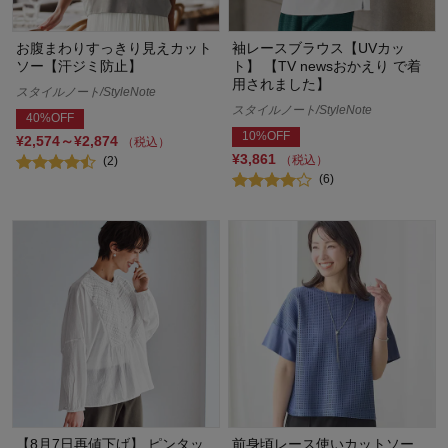
お腹まわりすっきり見えカット
袖レースブラウス【UVカッ
ソー【汗ジミ防止】
ト】 【TV newsおかえり で着
用されました】
スタイルノート/StyleNote
スタイルノート/StyleNote
40%OFF
10%OFF
¥2,574～¥2,874
（税込）
¥3,861
（税込）
(2)
(6)
【8月7日再値下げ】 ピンタッ
前身頃レース使いカットソー