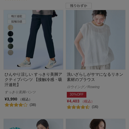
ひんやり涼しい すっきり美脚ア
洗いざらしがサマになるリネン
クティブパンツ 【接触冷感・吸
素材のブラウス
汗速乾】
ロウイング／Rowing
すっきり美脚パンツ
30%OFF
¥3,990
（税込）
¥4,403
（税込）
(38)
(16)