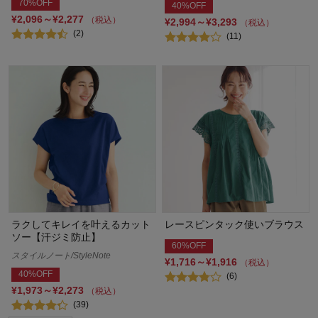
70%OFF
40%OFF
¥2,096～¥2,277
（税込）
¥2,994～¥3,293
（税込）
(2)
(11)
ラクしてキレイを叶えるカット
レースピンタック使いブラウス
ソー【汗ジミ防止】
60%OFF
スタイルノート/StyleNote
¥1,716～¥1,916
（税込）
40%OFF
(6)
¥1,973～¥2,273
（税込）
(39)