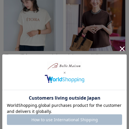
汗ジミが目立ちにくいロゴプリ
大人のシアー切替えTシャツ
ントカットソー 【「mi-
【日本製】
mollet」に掲載されました
スタイルノート/StyleNote
(PR)】
50%OFF
スタイルノート/StyleNote
¥2,494
（税込）
40%OFF
(35)
¥1,914～¥2,214
（税込）
(452)