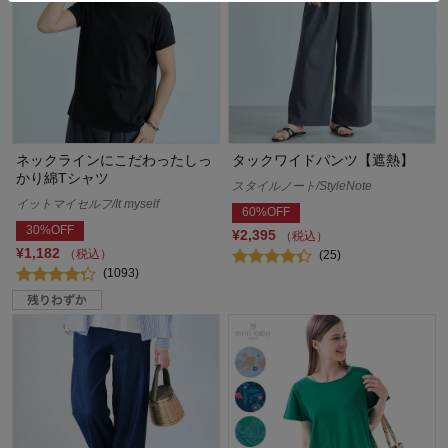
ネックラインにこだわったしっ
タックワイドパンツ【遮熱】
かり綿Tシャツ
スタイルノート/StyleNote
イットマイセルフ/It myself
60%OFF
30%OFF
¥2,395
（税込）
¥1,182
（税込）
(25)
(1093)