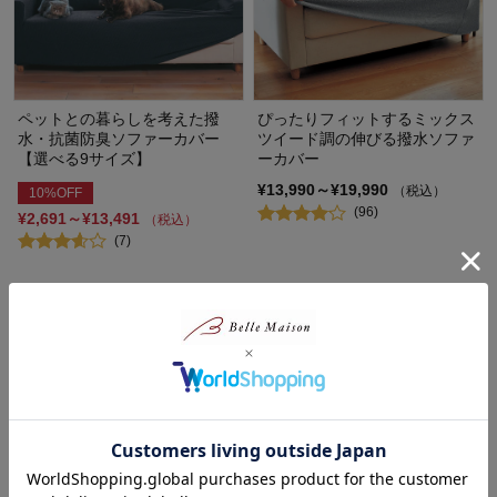
ペットとの暮らしを考えた撥
ぴったりフィットするミックス
水・抗菌防臭ソファーカバー
ツイード調の伸びる撥水ソファ
【選べる9サイズ】
ーカバー
¥13,990～¥19,990
（税込）
10%OFF
(96)
¥2,691～¥13,491
（税込）
(7)