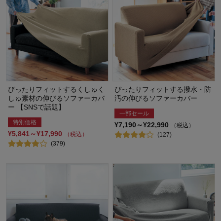
ぴったりフィットするくしゅく
ぴったりフィットする撥水・防
しゅ素材の伸びるソファーカバ
汚の伸びるソファーカバー
ー 【SNSで話題】
一部セール
特別価格
¥7,190～¥22,990
（税込）
¥5,841～¥17,990
（税込）
(127)
(379)