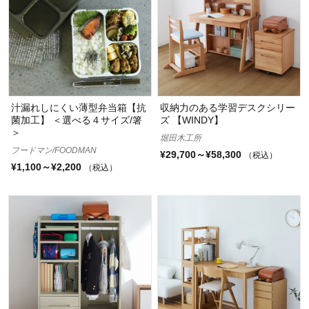
汁漏れしにくい薄型弁当箱【抗
収納力のある学習デスクシリー
菌加工】 ＜選べる４サイズ/箸
ズ 【WINDY】
＞
堀田木工所
フードマン/FOODMAN
¥29,700～¥58,300
（税込）
¥1,100～¥2,200
（税込）