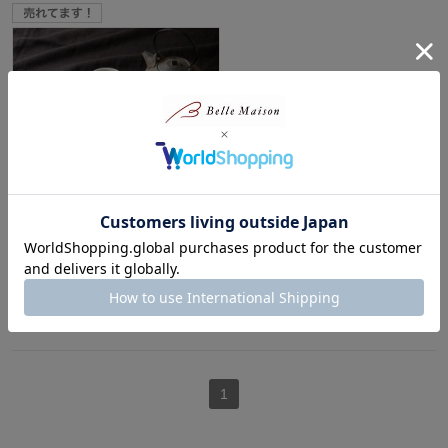
兼六の華 38枚セット
金澤兼六製菓
¥2,160
（税込）
(31)
1