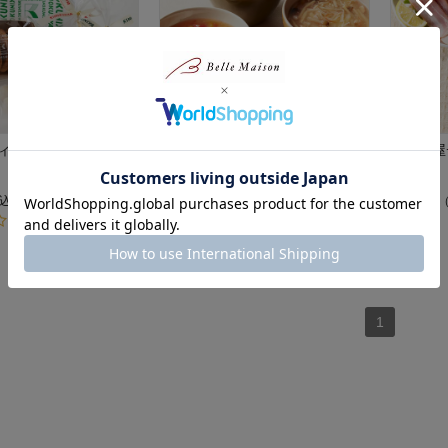
ィータイムバッグ
紀ノ国屋スープセット
紀ノ国屋
紀ノ国屋
紀ノ国屋
¥4,104
¥4,536
込）
（税込）
(40)
1