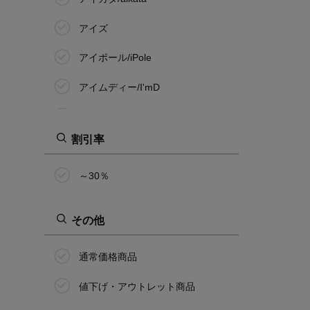
アイズ
アイポール/iPole
アイムディー/I'mD
アウトドアプロダクツ/OUTDOOR
PRODUCTS
割引率
赤坂四川飯店
～30％
アクア・アクア
浅草今半
その他
アサヒ/ASAHI
通常価格商品
アシックス/ASICS
値下げ・アウトレット商品
アシックスキッズ/ASICS KIDS