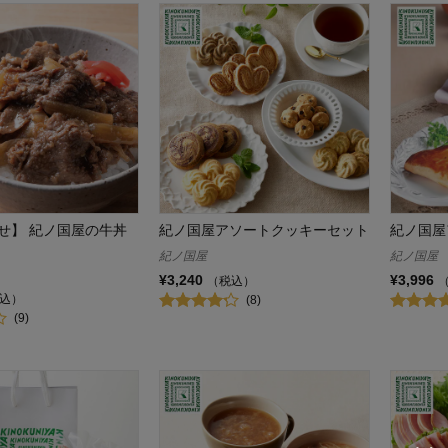
せ】 紀ノ国屋の牛丼
紀ノ国屋アソートクッキーセット
紀ノ国屋
紀ノ国屋
紀ノ国屋
¥3,240
¥3,996
（税込）
込）
(8)
(9)