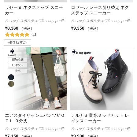
ラセーヌ ネクステップ スニー
ロワール レース切り替え ネク
カー
ステップ スニーカー
ルコックスポルティフ/le coq sportif
ルコックスポルティフ/le coq sportif
¥8,360
¥9,350
（税込）
（税込）
(1)
エアスタイリッシュパンツＣＯ
テルナ３ 防水ミッドカット レ
ＯＬ ９分丈
インスニーカー
ルコックスポルティフ/le coq sportif
ルコックスポルティフ/le coq sportif
¥7,150
¥9,900
（税込）
（税込）