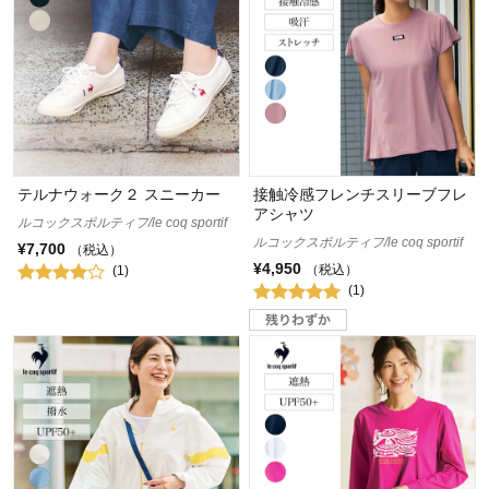
テルナウォーク２ スニーカー
接触冷感フレンチスリーブフレ
アシャツ
ルコックスポルティフ/le coq sportif
ルコックスポルティフ/le coq sportif
¥7,700
（税込）
¥4,950
（税込）
(1)
(1)