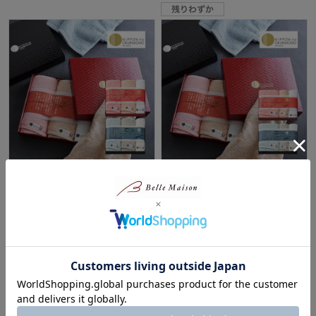
漆紙箱入り フェイス・ウォッシ
漆紙箱入り バス・フェイス・ウ
ュタオルセット
ォッシュタオルセット
NIPPON no OKURIMONO 漆今(しっ
NIPPON no OKURIMONO 漆今(しっ
こん)
こん)
¥4,400
¥7,150
（税込）
（税込）
(1)
(1)