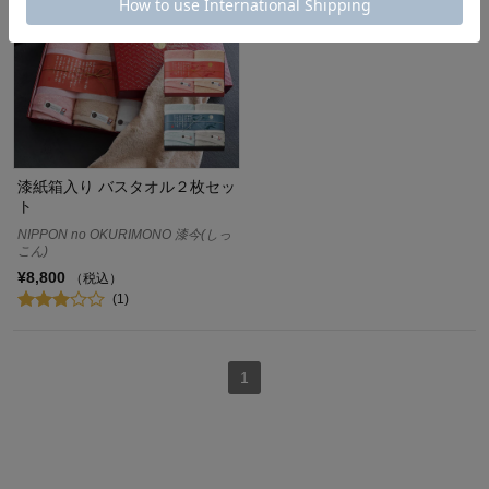
漆紙箱入り バスタオル２枚セッ
ト
NIPPON no OKURIMONO 漆今(しっ
こん)
¥8,800
（税込）
(1)
1