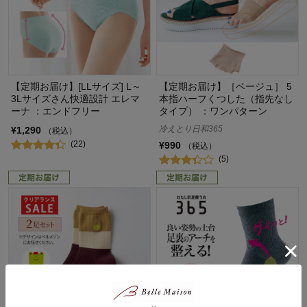
【定期お届け】[LLサイズ] L～
【定期お届け】［ベージュ］ 5
3Lサイズさん快適設計 エレマ
本指ハーフくつした（指先なし
ーナ ：エンドフリー
タイプ） ：ワンパターン
冷えとり日和365
¥1,290
（税込）
(22)
¥990
（税込）
(5)