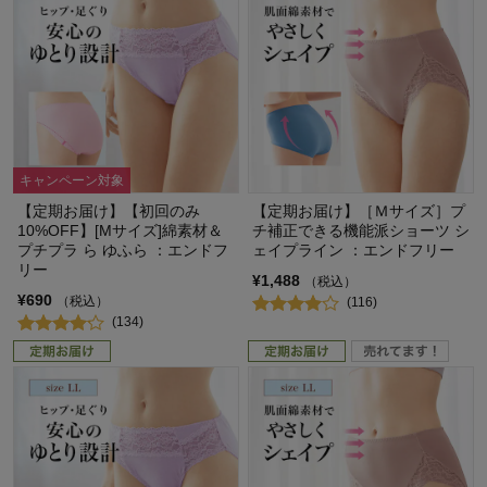
キャンペーン対象
【定期お届け】【初回のみ
【定期お届け】［Ｍサイズ］プ
10%OFF】[Mサイズ]綿素材＆
チ補正できる機能派ショーツ シ
プチプラ ら ゆふら ：エンドフ
ェイプライン ：エンドフリー
リー
¥1,488
（税込）
¥690
（税込）
(116)
(134)