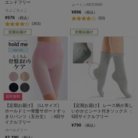
エンドフリー
ムーミン/MOOMIN
ちょこちょこ
¥896
（税込）
¥576
（税込）
(50)
(363)
送料無料
【定期お届け】［LLサイズ］
【定期お届け】 レース柄が美し
ホールドミー骨盤サポートすっ
いかかとシート付きソックス ：
きりパンツ（五分丈） ：4回サ
5回サイクルフリー
イクルフリー
¥790
（税込）
ホールドミー
¥2,290
（税込）