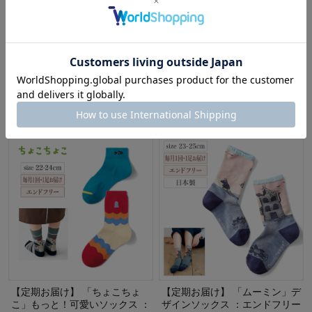
【クリアランス】【1回のみお
【定期お届け】 柔道整復師さん
届け】 「ちょこちょこ」もっ
とつくった足裏をサポートする
と！可愛いソックス 2足セット
ソックス ：3回サイクルフリー
ちょこちょこ
わたしの足腰ラボ365
¥806
¥1,390
（税込）
（税込）
(11)
【定期お届け】 「ちょこちょ
【定期お届け】 「ムーミン」デ
こ」もっと！可愛いソックス ：
ザインソックス ：エンドフリー