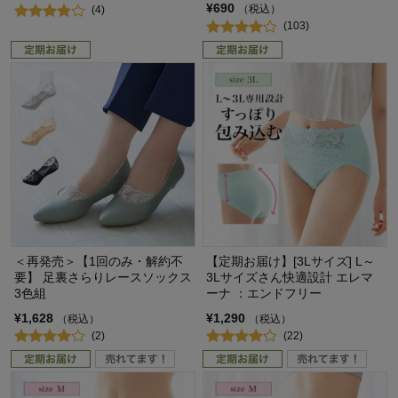
¥690
（税込）
(4)
(103)
＜再発売＞【1回のみ・解約不
【定期お届け】[3Lサイズ] L～
要】 足裏さらりレースソックス
3Lサイズさん快適設計 エレマ
3色組
ーナ ：エンドフリー
¥1,628
¥1,290
（税込）
（税込）
(2)
(22)