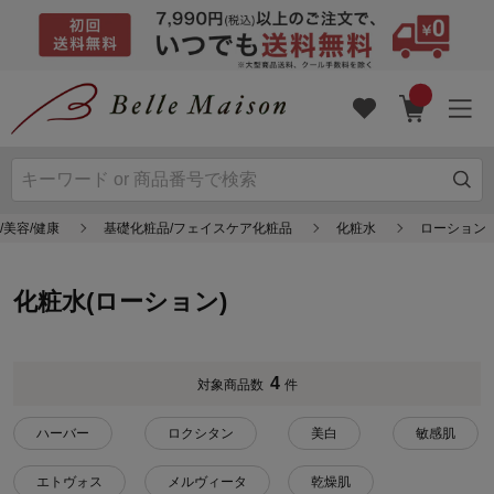
/美容/健康
基礎化粧品/フェイスケア化粧品
化粧水
ローション
化粧水(ローション)
4
対象商品数
件
ハーバー
ロクシタン
美白
敏感肌
エトヴォス
メルヴィータ
乾燥肌