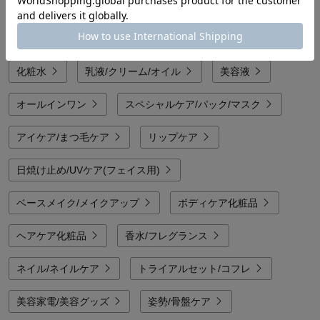
他のカテゴリから探す
洗顔料/洗顔石鹸
クレンジング/メイク落とし
化粧水
乳液/クリーム/オイル
美容液
オールインワン
スペシャルケア/パック/マスク
アイケア/まつ毛ケア
リップケア
日焼け止め/UVケア(フェイス用)
ベースメイク/メイクアップ
ボディケア化粧品
ヘアケア化粧品
香水/フレグランス
ネイル/ネイルケア
トライアルセット/コフレ
美容家電/美容グッズ
姿勢/骨盤ケア