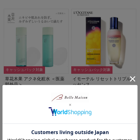
キャッシュバック対象
キャッシュバック対象
草花木果 アクネ化粧水 ＜医薬
イモーテル リセットトリプルエ
部外品＞
ッセンス
草花木果
ロクシタン/L'OCCITANE
¥3,080
¥5,500～¥11,000
（税込）
（税込）
1