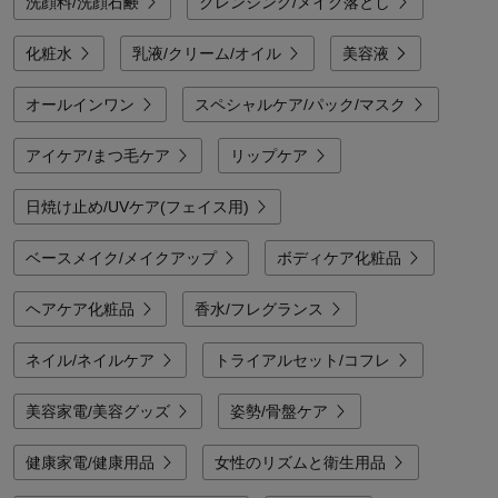
洗顔料/洗顔石鹸
クレンジング/メイク落とし
化粧水
乳液/クリーム/オイル
美容液
オールインワン
スペシャルケア/パック/マスク
アイケア/まつ毛ケア
リップケア
日焼け止め/UVケア(フェイス用)
ベースメイク/メイクアップ
ボディケア化粧品
ヘアケア化粧品
香水/フレグランス
ネイル/ネイルケア
トライアルセット/コフレ
美容家電/美容グッズ
姿勢/骨盤ケア
健康家電/健康用品
女性のリズムと衛生用品