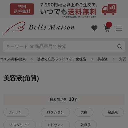
コスメ/美容/健康
基礎化粧品/フェイスケア化粧品
美容液
角質
美容液(角質)
10
対象商品数
件
ハーバー
ロクシタン
美白
敏感肌
アスタリフト
エトヴォス
乾燥肌