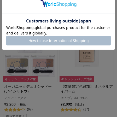
エクスボーテ
マキアージュ/MAQuillAGE
¥3,520～¥4,620
（税込）
¥3,300
（税込）
(8)
(7)
キャッシュバック対象
キャッシュバック対象
オーガニックデュオシャドー
【数量限定色追加】 ミネラルア
(アイシャドウ)
イバーム
アクア・アクア
エトヴォス/ETVOS
¥2,200
¥2,992
（税込）
（税込）
(67)
(17)