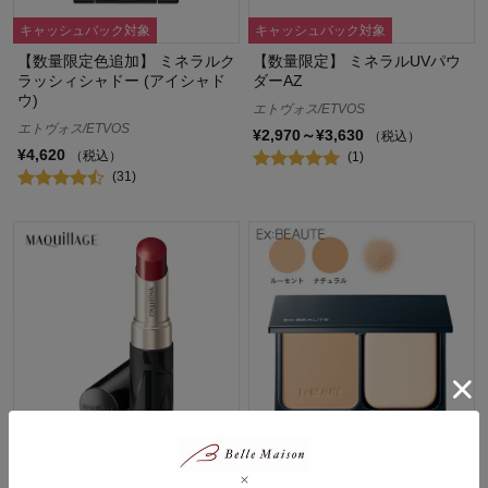
キャッシュバック対象
キャッシュバック対象
【数量限定色追加】 ミネラルク
【数量限定】 ミネラルUVパウ
ラッシィシャドー (アイシャド
ダーAZ
ウ)
エトヴォス/ETVOS
エトヴォス/ETVOS
¥2,970～¥3,630
（税込）
¥4,620
（税込）
(1)
(31)
キャッシュバック対象
ドラマティックエッセンスルー
エアラスティングパウダー
ジュ