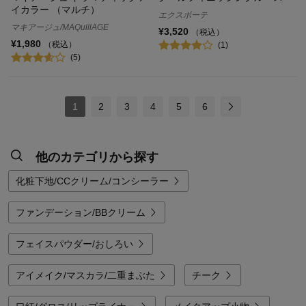
イカラー （マルチ）
エクスボーテ
マキアージュ/MAQuillAGE
¥3,520
（税込）
¥1,980
（税込）
(1)
(5)
1
2
3
4
5
6
他のカテゴリから探す
化粧下地/CCクリーム/コンシーラー
ファンデーション/BBクリーム
フェイスパウダー/おしろい
アイメイク/マスカラ/二重まぶた
チーク