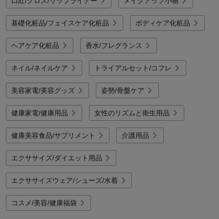
口紅/グロス/リップライナー
メイクアップ小物
基礎化粧品/フェイスケア化粧品
ボディケア化粧品
ヘアケア化粧品
香水/フレグランス
ネイル/ネイルケア
トライアルセット/コフレ
美容家電/美容グッズ
姿勢/骨盤ケア
健康家電/健康用品
女性のリズムと衛生用品
健康美容食品/サプリメント
介護用品
エクササイズ/ダイエット用品
エクササイズウェア/シューズ/水着
コスメ/美容/健康福袋