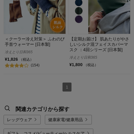
＜クーラー冷え対策＞ ふわのび
【定期お届け】 肌あたりがやさ
手首ウォーマー [日本製]
しいシルク混フェイスカバーマ
スク ：4回シリーズ [日本製]
冷えとり日和365
冷えとり日和365
¥1,826
（税込）
¥1,800
（税込）
(154)
1
関連カテゴリから探す
レッグウェア
健康家電/健康用品
ギフト コスメ/ビューティー/ヘルスケア