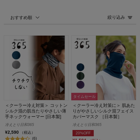
絞り込み
おすすめ順
タイムセール
＜クーラー冷え対策＞ コットン
＜クーラー冷え対策に＞ 肌あた
シルク混の肌当たりやさしい薄
りがやさしいシルク混フェイス
手ネックウォーマー [日本製]
カバーマスク ［日本製］
冷えとり日和365
冷えとり日和365
¥2,590
（税込）
20%OFF
(6)