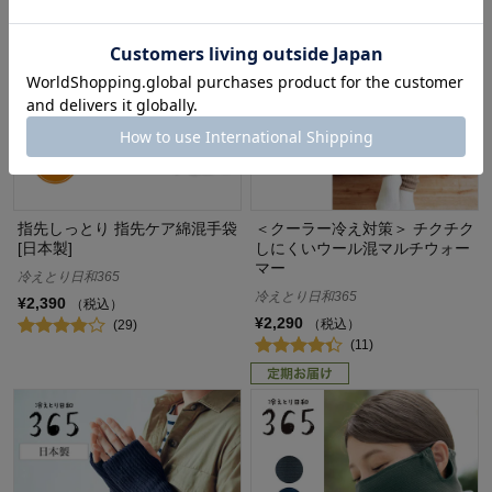
指先しっとり 指先ケア綿混手袋
＜クーラー冷え対策＞ チクチク
[日本製]
しにくいウール混マルチウォー
マー
冷えとり日和365
冷えとり日和365
¥2,390
（税込）
¥2,290
（税込）
(29)
(11)