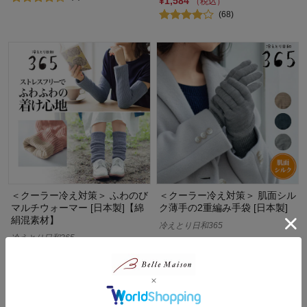
¥1,584
（税込）
(68)
＜クーラー冷え対策＞ ふわのび
＜クーラー冷え対策＞ 肌面シル
マルチウォーマー [日本製]【綿
ク薄手の2重編み手袋 [日本製]
絹混素材】
冷えとり日和365
冷えとり日和365
¥2,890
（税込）
¥1,890
（税込）
(8)
(119)