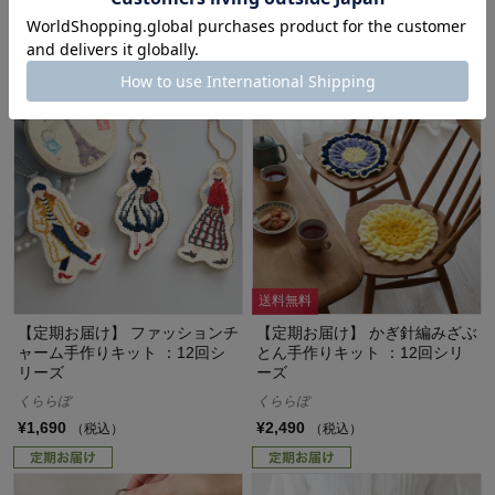
くららぼ
¥980
（税込）
(4)
¥2,690
（税込）
送料無料
【定期お届け】 ファッションチ
【定期お届け】 かぎ針編みざぶ
ャーム手作りキット ：12回シ
とん手作りキット ：12回シリ
リーズ
ーズ
くららぼ
くららぼ
¥1,690
¥2,490
（税込）
（税込）