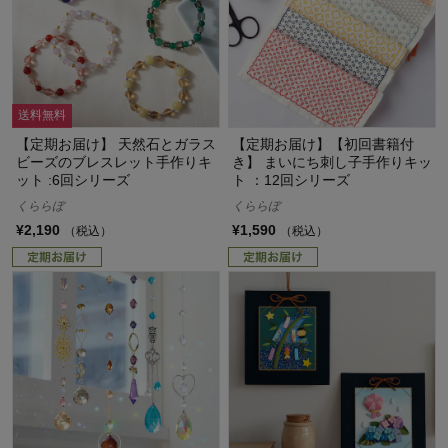
送料無料
【定期お届け】 天然石とガラス
【定期お届け】【初回書籍付
ビーズのブレスレット手作りキ
き】 まいにち刺し子手作りキッ
ット :6回シリーズ
ト ：12回シリーズ
くららぼ
くららぼ
¥2,190
¥1,590
（税込）
（税込）