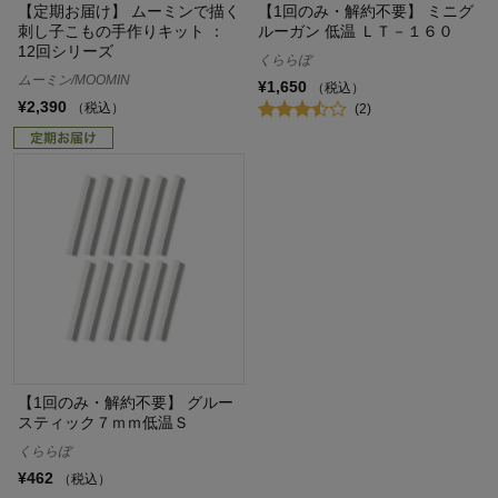
【定期お届け】 ムーミンで描く
【1回のみ・解約不要】 ミニグ
刺し子こもの手作りキット ：
ルーガン 低温 ＬＴ－１６０
12回シリーズ
くららぼ
ムーミン/MOOMIN
¥1,650
（税込）
¥2,390
（税込）
(2)
【1回のみ・解約不要】 グルー
スティック７ｍｍ低温Ｓ
くららぼ
¥462
（税込）