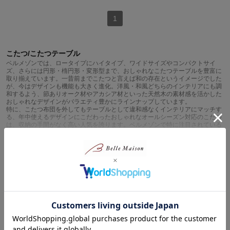
1
こたつ/こたつテーブル
ベルメゾンでは、ロータイプにハイタイプ、ワイドサイズやコンパクトサイ
ズ、さらには円形・楕円形・変形型まで、おしゃれなこたつテーブルを豊富に
取り揃えています。一昔前までこたつと言えば和の存在というイメージでした
が、今はデザインも機能も大きく進化。洋風・和風どちらのインテリアにも調
和するよう、節ありオーク材やアカシア材といった天然木の素材感を活かした
おしゃれなデザインがバラエティ豊かにラインナップしています。
特に、こたつ布団を外してもテーブルとして違和感なくインテリアにマッチす
る、年中使えるデザインにこだわったおしゃれなオールシーズン対応のこたつ
は、収納の手間がなく高い人気を誇ります。ベルメゾンで特に注目されている
こたつの多くは、このオールシーズン使いを見据えたデザイン性の高さが特徴
です。また脚の高さを大胆に変えられるタイプなら、寒い冬はこたつでごろ寝
続きを読む
生活を堪能し、夏はソファーや椅子の高さに合わせてダイニングやリビングテ
ーブルとして……といった使い分けも可能です。
選ぶ際のポイントとして、ヒーター部分の出っ張りが気になる方には、フラッ
関連カテゴリから探す
トヒーターのこたつがおすすめ。こたつにもぐってゴロゴロする時に足腰にあ
たりにくく快適なだけでなく、冬以外の季節にテーブル使いをしていてもヒー
ター部分が見えにくいというおしゃれな利点があります。また、電気代が気に
ローテーブル/リビングテーブル/座卓
なる方には、自動で消費電力を抑えてくれる人感センサーや省エネコントロー
ラが付いたこたつがおすすめです。近年人気が高まっているのが、家族団らん
の食事タイムをあったかく過ごすことができるダイニングで使えるおしゃれな
ハイタイプ。ダイニングこたつを暮らしに取り入れるなら、合わせるチェアは
座面が回転するタイプが特におすすめです。椅子を大きく動かすことなく出入
他のカテゴリから探す