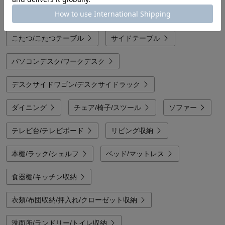
りできるため、こたつ内の熱が逃げにくいところがポイントです。
また、長方形や正方形といったベーシックな形だけでなく、円形・楕円形とい
ローテーブル/リビングテーブル/座卓
った天板の形状や、天然木の素材感、タイルがはめ込まれた意匠など、細部に
わたるデザインのこだわりがおしゃれな印象を大きく左右します。こたつをイ
ンテリアの主役にするなら、天然木の素材感にこだわったり、おしゃれな異素
こたつ/こたつテーブル
サイドテーブル
材を取り入れた意匠が施されたものに注目してみてください。すでに既存のイ
ンテリアになじませるなら、シンプルながらも天板がリバーシブルになってい
るタイプなどがしっくりハマりそうです。こたつ生活を新しく始める方には、
パソコンデスク/ワークデスク
おしゃれなこたつとこたつ布団がコーディネートされたセットがお得です。両
方が同時に揃うから、届いてすぐに快適な暮らしが始まります。
デスクサイドワゴン/デスクサイドラック
ダイニング
チェア/椅子/スツール
ソファー
テレビ台/テレビボード
リビング収納
本棚/ラック/シェルフ
ベッド/マットレス
食器棚/キッチン収納
衣類/布団収納/押入れ/クローゼット収納
洗面所/ランドリー/トイレ収納