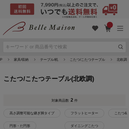
P
家具/収納
テーブル/机
こたつ/こたつテーブル
北欧調
こたつ/こたつテーブル(北欧調)
2
対象商品数
件
高さ調整可能な継ぎ脚タイプ
フラットヒーター
こたつ&
円形・だ円形
ダイニングこたつ