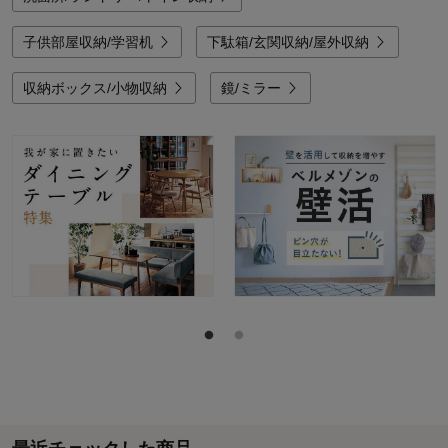
子供部屋収納/学習机
下駄箱/玄関収納/屋外収納
収納ボックス/小物収納
鏡/ミラー