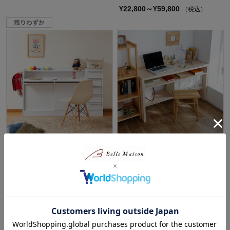
¥22,800～¥59,800
（税込）
パソコンデスクとして使える薄
【幅１ｃｍピッチオーダー】 幅
型引戸キャビネット
６０～１５０ｃｍで選べる棚付
きワークデスク
¥27,900～¥46,900
（税込）
シェルフィット／Shelfit
(2)
¥27,800～¥49,800
（税込）
(2)