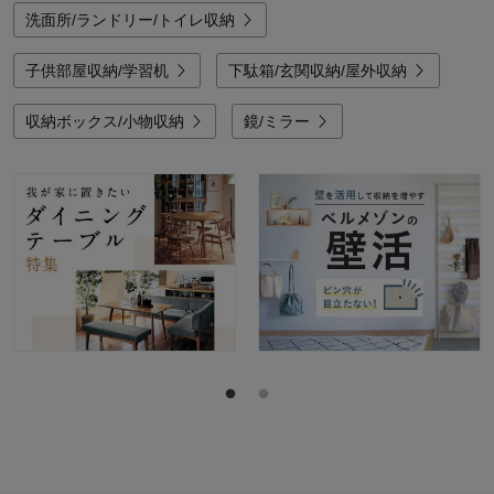
洗面所/ランドリー/トイレ収納
子供部屋収納/学習机
下駄箱/玄関収納/屋外収納
収納ボックス/小物収納
鏡/ミラー