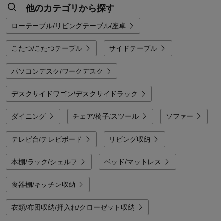
他のカテゴリから探す
「今の暮らしのなかに、心地よい居場所を」。そんな想いに寄り添う柔軟なサ
イズ展開と素材選び。ベルメゾンのデスクは、限られた空間を自分だけの特別
ローテーブル/リビングテーブル/座卓
な場所へと変え、毎日のワークライフや趣味の時間をより快適に支えてくれま
す。
こたつ/こたつテーブル
サイドテーブル
パソコンデスク/ワークデスク
デスクサイドワゴン/デスクサイドラック
ダイニング
チェア/椅子/スツール
ソファー
テレビ台/テレビボード
リビング収納
本棚/ラック/シェルフ
ベッド/マットレス
食器棚/キッチン収納
衣類/布団収納/押入れ/クローゼット収納