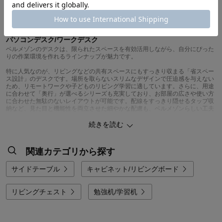
1
パソコンデスク/ワークデスク
ベルメゾンのデスクは、限られたスペースを有効活用しながら、自分にぴった
りの作業環境を作れるラインナップが魅力です。
特に人気なのが、リビングなどの共有スペースにもすっきり収まる「省スペー
ス設計」のデスクです。場所を取らないスリムなデザインで圧迫感を与えない
ため、リモートワークや子どものリビング学習に適しています。さらに、用途
に合わせて「奥行」が選べるシリーズも充実しており、お部屋の広さや使い方
に合わせた無駄のないレイアウトが可能です。配線をすっきり隠せるタップ収
納など、見た目と機能性を両立させた細やかな配慮も、ベルメゾンらしい工夫
です。
続きを読む
なかでも、ベルメゾンのこだわりが「サイズオーダー」への対応です。幅を
1cm単位で指定できるタイプなど、既製品では難しい壁際のデッドスペースや
窓下の空きスペースにぴったり収まる一台を作ることができます。
関連カテゴリから探す
最近では、家の中に作るこぢんまりとした心地よい居場所「ヌック」が注目さ
れていますが、ベルメゾンのデスクなら、大規模なリフォームをしなくても、
サイドテーブル
キャビネット/リビングボード
置くだけで手軽に新しいワークスペースや趣味のコーナーを生み出すことがで
きます。自分だけの「おこもり感」のある場所が、住まいのなかに無理なく完
成します。
リビングチェスト
勉強机/学習机
また、インテリアに馴染む天然木の風合いを活かしたデザインを取り揃えてい
るのも特徴です。無機質になりがちなPC周りも、温かみのある素材感を選ぶ
ことで、リビングの雰囲気を損なわずリラックスして過ごせます。