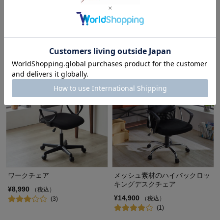
スクチェア
ェア＜アイポール＞
アイポール/iPole
¥15,900
（税込）
(1)
特別価格
¥36,900
（税込）
ワークチェア
メッシュ素材のハイバックロッ
キングデスクチェア
¥8,990
（税込）
¥14,900
（税込）
(3)
(1)