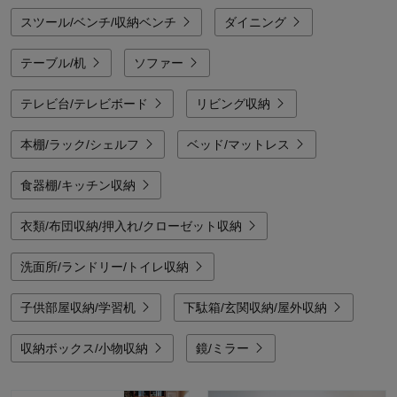
て、おしゃれなデスク環境をつくってくださいね。
スツール/ベンチ/収納ベンチ
ダイニング
テーブル/机
ソファー
テレビ台/テレビボード
リビング収納
本棚/ラック/シェルフ
ベッド/マットレス
食器棚/キッチン収納
衣類/布団収納/押入れ/クローゼット収納
洗面所/ランドリー/トイレ収納
子供部屋収納/学習机
下駄箱/玄関収納/屋外収納
収納ボックス/小物収納
鏡/ミラー