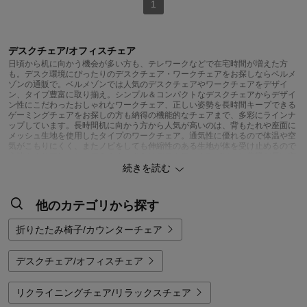
1
デスクチェア/オフィスチェア
日頃から机に向かう機会が多い方も、テレワークなどで在宅時間が増えた方
も。デスク環境にぴったりのデスクチェア・ワークチェアをお探しならベルメ
ゾンの通販で。ベルメゾンでは人気のデスクチェアやワークチェアをデザイ
ン、タイプ豊富に取り揃え。シンプル＆コンパクトなデスクチェアからデザイ
ン性にこだわったおしゃれなワークチェア、正しい姿勢を長時間キープできる
ゲーミングチェアをお探しの方も納得の機能的なチェアまで、多彩にラインナ
ップしています。長時間机に向かう方から人気が高いのは、背もたれや座面に
メッシュ生地を使用したタイプのワークチェア。通気性に優れるので体温や空
気がこもりにくく、またノビをしても伸縮性のある生地が体を受け止めるので
心地よくリフレッシュできます。さらにデスクワークやパソコン作業が長い方
には、肘付きデザインが好評。ヒジから腕全体を支えて姿勢を保てるので、体
続きを読む
への負担が抑えられます。頭までしっかり支えるハイバック仕様は、ゆったり
としたくつろぎを求める方にぴったり。背もたれをリクライニングできたりフ
ットレストが付いていたりするタイプなら、デスクワークだけでなくテレビ鑑
他のカテゴリから探す
賞や読書、ちょっとひと息つきたい時など、シーンに合わせて思い通りのくつ
ろぎ姿勢を整えられます。コンパクトなデスクチェアをお探しの方には、省ス
ペースで使える座面回転式の椅子や背もたれのないタイプがおすすめ。収納が
折りたたみ椅子/カウンターチェア
便利な折りたたみタイプにも、座面のクッション性にこだわったデスクチェア
を展開しているのでぜひチェックしてみてください。またベルメゾンならキッ
ズの学習机に合わせるデスクチェアも豊富。座面可動式を選べば成長に合わせ
デスクチェア/オフィスチェア
て高さを変えられるだけでなく、リビング学習にも活用できて便利です。
ぬくもりあふれる天然木製からスチールがクールな印象を与えるスタイリッシ
ュなデザイン、北欧調ファブリックをあしらったおしゃれチェアなど、ベルメ
リクライニングチェア/リラックスチェア
ゾンの通販は機能だけでなくデザインも豊富。機能にも見た目にもこだわっ