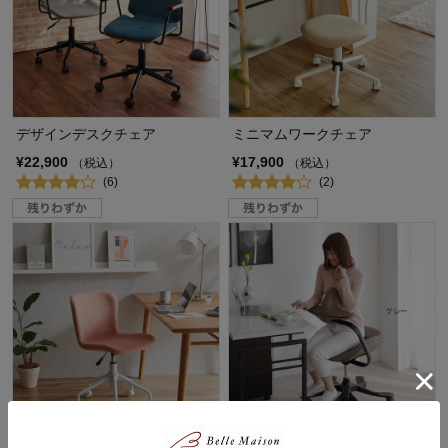
デザインデスクチェア
ミニマムワークチェア
¥22,900
¥17,900
（税込）
（税込）
(6)
(2)
5色から選べるファブリックデ
姿勢矯正機能付きレザー昇降チ