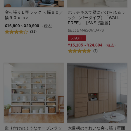
突っ張りＬ字ラック ＜幅６０／
ホッチキスで壁にかけられるラ
幅９０ｃｍ＞
ック（バータイプ）「WALL
FREE」 【SNSで話題】
¥16,900～¥20,900
（税込）
BELLE MAISON DAYS
(31)
5%OFF
¥15,105～¥24,604
（税込）
(7)
造り付けのようなオープンラッ
木目柄のきれいな突っ張り壁面