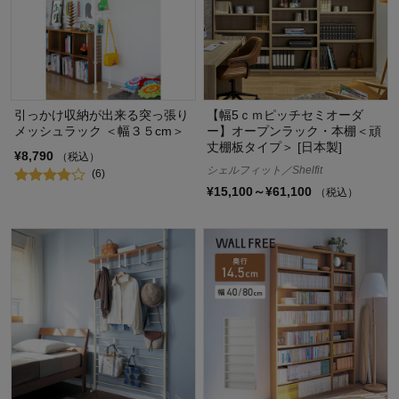
引っかけ収納が出来る突っ張り
【幅5ｃｍピッチセミオーダ
メッシュラック ＜幅３５cm＞
ー】オープンラック・本棚＜頑
丈棚板タイプ＞ [日本製]
¥8,790
（税込）
シェルフィット／Shelfit
(6)
¥15,100～¥61,100
（税込）