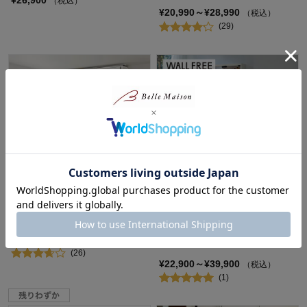
¥26,900
（税込）
¥20,990～¥28,990
（税込）
(29)
大容量の１ｃｍピッチの引き戸
突っ張らずに取り付けられるコ
本棚 ＜奥行21／奥行30cm＞
レクションキャビネット
「WALL FREE」 ＜高さ90/高さ
¥37,900～¥53,900
（税込）
180cm＞
(26)
¥22,900～¥39,900
（税込）
(1)