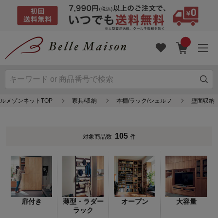
ルメゾンネットTOP
家具/収納
本棚/ラック/シェルフ
壁面収納
105
対象商品数
件
扉付き
薄型・ラダー
オープン
大容量
ラック