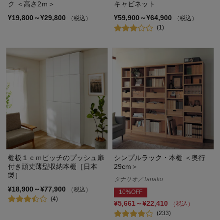
ク ＜高さ2ｍ＞
キャビネット
¥19,800～¥29,800
¥59,900～¥64,900
（税込）
（税込）
(1)
棚板１ｃｍピッチのプッシュ扉
シンプルラック・本棚 ＜奥行
付き頑丈薄型収納本棚［日本
29cm＞
製］
タナリオ／Tanalio
¥18,900～¥77,900
（税込）
10%OFF
(4)
¥5,661～¥22,410
（税込）
(233)