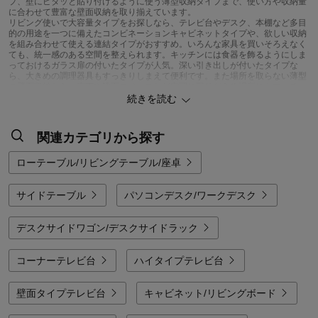
プ、壁にピタッと貼り付けるように使う薄型収納タイプまで、使い方や収納量
に合わせて豊富な壁面収納を取り揃えています。
リビング使いで大容量タイプをお探しなら、テレビ台やデスク、本棚など多目
的の用途を一つに備えたコンビネーションキャビネットタイプや、欲しい収納
を組み合わせて使える連結タイプがおすすめ。いろんな家具を買いそろえなく
ても、統一感のある空間を整えられます。キッチンには食器を飾るようにしま
っておけるガラス扉の付いたタイプが人気。深い引き出しが付いたタイプな
ら、大きめの調理器具もすっきりしまえて便利です。また場所を取らない薄型
の壁面収納なら、廊下や洗面スペースなど空間に限りがある場所にもマッチ。
引き戸タイプやフラップタイプの扉を選べば、省スペースで出し入れが可能で
続きを読む
す。
ハンガー収納や小物収納を増やしたい方は、人気のディスプレイ収納がイチオ
シ。奥行きの浅いラダータイプやメッシュタイプの薄型壁面収納なら、棚板の
関連カテゴリから探す
位置を変えたりフックを引っかけたりして、こまごました物からよく使う日用
品、掛けて飾りたいコレクションまで見た目をアレンジしながら収納を楽しめ
ます。ひとり暮らしの方や子ども部屋では、収納＆間仕切りで一石二鳥を狙う
ローテーブル/リビングテーブル/座卓
のも手。突っ張りタイプのラダーラックをお部屋の間仕切り代わりに使えば、
場所を取らずに視界をさりげなく遮ることができるのでおすすめです。衣類を
たっぷり収納できるワードローブタイプや、大切な小物を飾りながら収納でき
サイドテーブル
パソコンデスク/ワークデスク
るコレクションキャビネットにもご注目ください。
素材はクールなインテリアにぴったりのスチール製から、ナチュラルな雰囲気
を演出する木製やおしゃれな木目調、すっきり清潔感のあるホワイトカラー塗
デスクサイドワゴン/デスクサイドラック
装など様々。こだわりのインテリアにはミックス素材やミックスカラーのもの
をチョイスして。お部屋に合った色目やサイズから、あなたにぴったりの壁面
収納が見つかります。
コーナーテレビ台
ハイタイプテレビ台
壁面タイプテレビ台
キャビネット/リビングボード