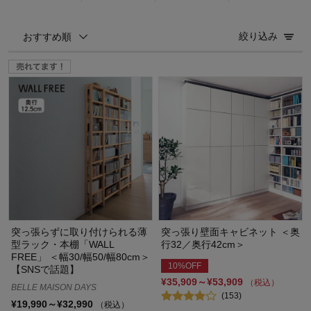
絞り込み
おすすめ順
突っ張らずに取り付けられる薄
突っ張り壁面キャビネット ＜奥
型ラック・本棚「WALL
行32／奥行42cm＞
FREE」 ＜幅30/幅50/幅80cm＞
10%OFF
【SNSで話題】
¥35,909～¥53,909
（税込）
BELLE MAISON DAYS
(153)
¥19,990～¥32,990
（税込）