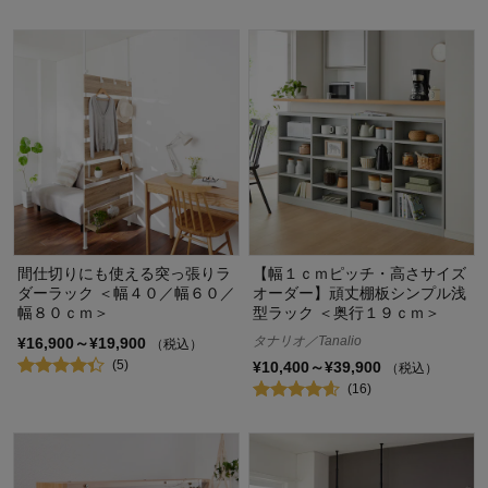
間仕切りにも使える突っ張りラ
【幅１ｃｍピッチ・高さサイズ
ダーラック ＜幅４０／幅６０／
オーダー】頑丈棚板シンプル浅
幅８０ｃｍ＞
型ラック ＜奥行１９ｃｍ＞
タナリオ／Tanalio
¥16,900～¥19,900
（税込）
(5)
¥10,400～¥39,900
（税込）
(16)