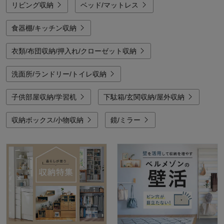
リビング収納
ベッド/マットレス
食器棚/キッチン収納
衣類/布団収納/押入れ/クローゼット収納
洗面所/ランドリー/トイレ収納
子供部屋収納/学習机
下駄箱/玄関収納/屋外収納
収納ボックス/小物収納
鏡/ミラー