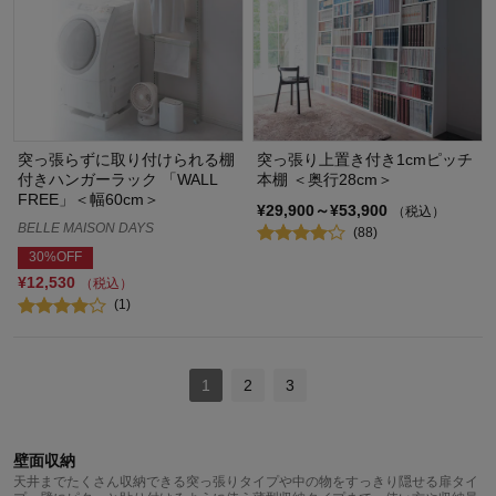
突っ張らずに取り付けられる棚
突っ張り上置き付き1cmピッチ
付きハンガーラック 「WALL
本棚 ＜奥行28cm＞
FREE」＜幅60cm＞
¥29,900～¥53,900
（税込）
BELLE MAISON DAYS
(88)
30%OFF
¥12,530
（税込）
(1)
1
2
3
壁面収納
天井までたくさん収納できる突っ張りタイプや中の物をすっきり隠せる扉タイ