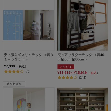
突っ張り式スリムラック ＜幅３
突っ張りラダーラック ＜幅46
１～５３ｃｍ＞
／幅66／幅86cm＞
¥7,990
（税込）
20%OFF
(3)
¥11,919～¥15,919
（税込）
(242)