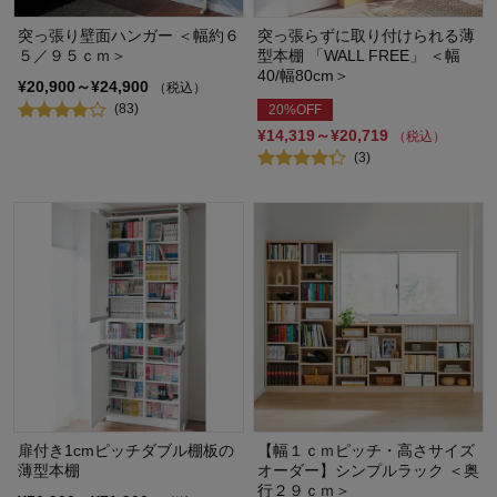
突っ張り壁面ハンガー ＜幅約６
突っ張らずに取り付けられる薄
５／９５ｃｍ＞
型本棚 「WALL FREE」 ＜幅
40/幅80cm＞
¥20,900～¥24,900
（税込）
(83)
20%OFF
¥14,319～¥20,719
（税込）
(3)
扉付き1cmピッチダブル棚板の
【幅１ｃｍピッチ・高さサイズ
薄型本棚
オーダー】シンプルラック ＜奥
行２９ｃｍ＞