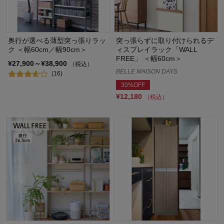
奥行が選べる薄型突っ張りラッ
突っ張らずに取り付けられるデ
ク ＜幅60cm／幅90cm＞
ィスプレイラック「WALL
FREE」 ＜幅60cm＞
¥27,900～¥38,900
（税込）
BELLE MAISON DAYS
(16)
30%OFF
¥12,180
（税込）