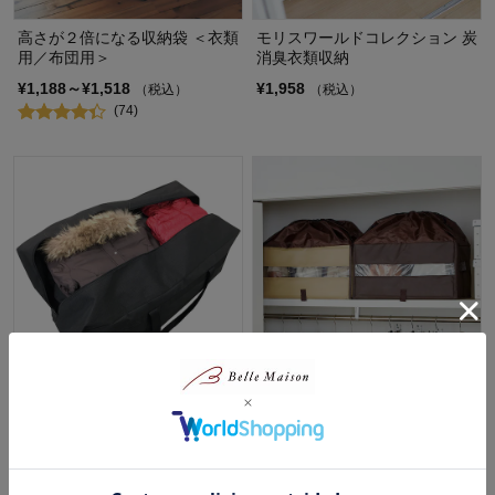
高さが２倍になる収納袋 ＜衣類
モリスワールドコレクション 炭
用／布団用＞
消臭衣類収納
¥1,188～¥1,518
¥1,958
（税込）
（税込）
(74)
がさっと入れるだけ バッグ型大
除湿消臭機能付き バッグ収納ボ
容量収納袋
ックス
¥2,560
¥3,850
（税込）
（税込）
(5)
(1)