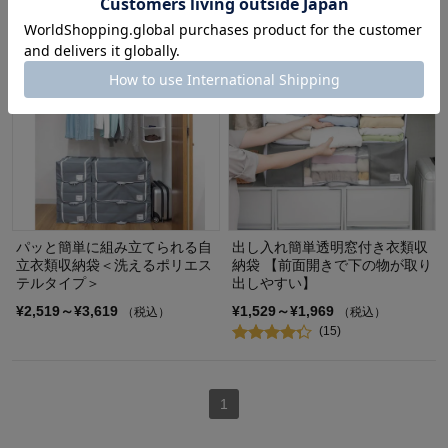
パッと簡単に組み立てられる自
出し入れ簡単透明窓付き衣類収
立衣類収納袋＜洗えるポリエス
納袋 【前面開きで下の物が取り
テルタイプ＞
出しやすい】
¥2,519～¥3,619
¥1,529～¥1,969
（税込）
（税込）
(15)
1