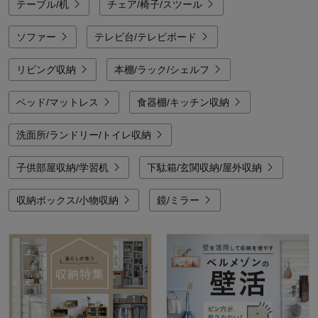
テーブル/机
チェア/椅子/スツール
ソファー
テレビ台/テレビボード
リビング収納
本棚/ラック/シェルフ
ベッド/マットレス
食器棚/キッチン収納
洗面所/ランドリー/トイレ収納
子供部屋収納/学習机
下駄箱/玄関収納/屋外収納
収納ボックス/小物収納
鏡/ミラー