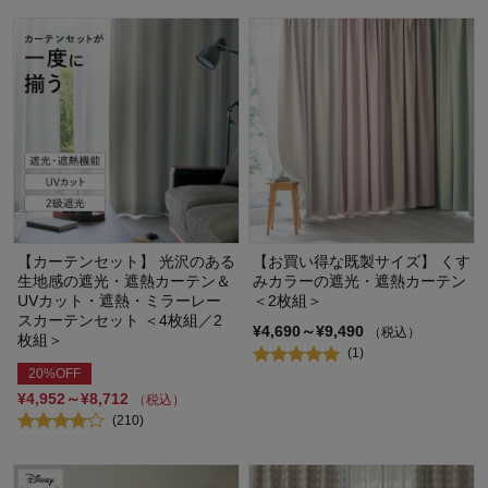
【カーテンセット】 光沢のある
【お買い得な既製サイズ】 くす
生地感の遮光・遮熱カーテン＆
みカラーの遮光・遮熱カーテン
UVカット・遮熱・ミラーレー
＜2枚組＞
スカーテンセット ＜4枚組／2
¥4,690～¥9,490
（税込）
枚組＞
(1)
20%OFF
¥4,952～¥8,712
（税込）
(210)