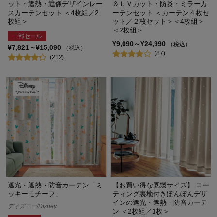
ット・遮熱・遮像デザインレー
＆ＵＶカット・防炎・ミラーカ
スカーテンセット ＜4枚組／2
ーテンセット ＜カーテン４枚セ
枚組＞
ット／２枚セット＞＜4枚組＞
＜2枚組＞
一部セール
¥9,090～¥24,990
（税込）
¥7,821～¥15,090
（税込）
(87)
(212)
遮光・遮熱・防音カーテン「ミ
【お買い得な既製サイズ】 コー
ッキーモチーフ」
ティング裏地付きぽんぽんデザ
インの遮光・遮熱・防音カーテ
ディズニー/Disney
ン ＜2枚組／1枚＞