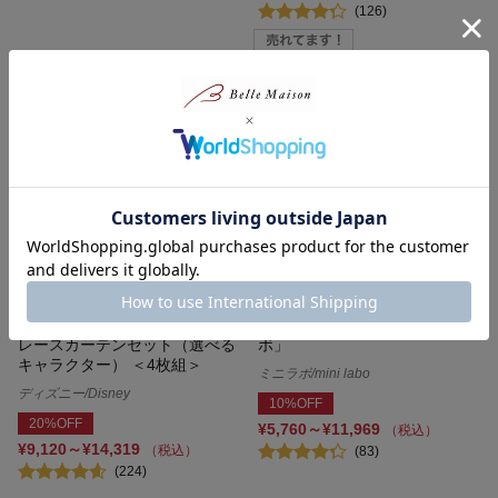
(126)
近くで見るほど可愛い柄。遮光
サイズが豊富な遮光・遮熱カー
カーテン＆ＵＶカット・ミラー
テン ＜2枚組／1枚＞「ミニラ
レースカーテンセット（選べる
ボ」
キャラクター） ＜4枚組＞
ミニラボ/mini labo
ディズニー/Disney
10%OFF
20%OFF
¥5,760～¥11,969
（税込）
¥9,120～¥14,319
（税込）
(83)
(224)