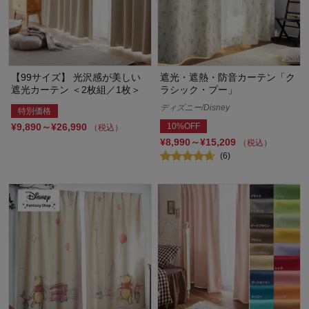
【99サイズ】 光沢感が美しい
遮光・遮熱・防音カーテン「ク
遮光カーテン ＜2枚組／1枚＞
ラシック・プー」
ディズニー/Disney
特別価格
¥9,890～¥26,990
10%OFF
（税込）
¥8,990～¥15,209
（税込）
(6)