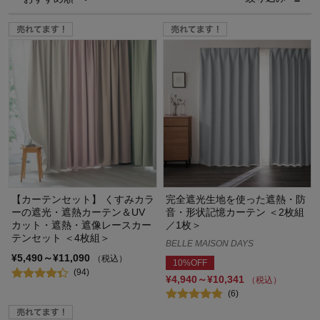
【カーテンセット】 くすみカラ
完全遮光生地を使った遮熱・防
ーの遮光・遮熱カーテン＆UV
音・形状記憶カーテン ＜2枚組
カット・遮熱・遮像レースカー
／1枚＞
テンセット ＜4枚組＞
BELLE MAISON DAYS
¥5,490～¥11,090
（税込）
10%OFF
(94)
¥4,940～¥10,341
（税込）
(6)