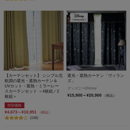
【カーテンセット】 シンプル北
遮光・遮熱カーテン「ヴィラン
欧調の遮光・遮熱カーテン＆
ズ」
UVカット・遮熱・ミラーレー
ディズニー/Disney
スカーテンセット ＜4枚組／2
¥15,900～¥20,900
（税込）
枚組＞
特別価格
¥4,673～¥10,951
（税込）
(108)