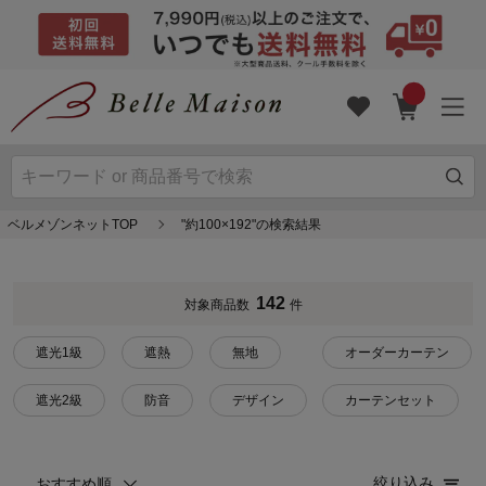
ベルメゾンネットTOP
"約100×192"の検索結果
142
対象商品数
件
遮光1級
遮熱
無地
オーダーカーテン
遮光2級
防音
デザイン
カーテンセット
絞り込み
おすすめ順