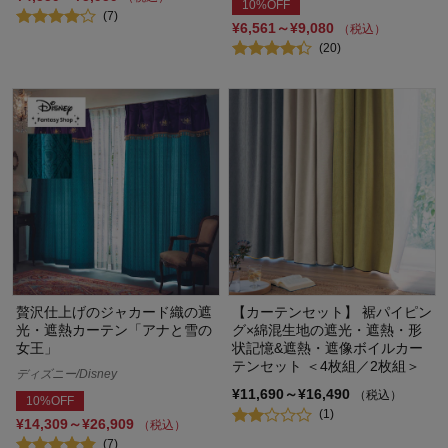
10%OFF
(7)
¥6,561～¥9,080
（税込）
(20)
贅沢仕上げのジャカード織の遮
【カーテンセット】 裾パイピン
光・遮熱カーテン「アナと雪の
グ×綿混生地の遮光・遮熱・形
女王」
状記憶&遮熱・遮像ボイルカー
テンセット ＜4枚組／2枚組＞
ディズニー/Disney
¥11,690～¥16,490
（税込）
10%OFF
(1)
¥14,309～¥26,909
（税込）
(7)