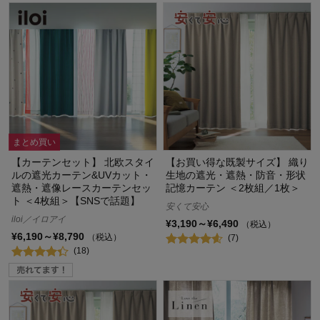
まとめ買い
【カーテンセット】 北欧スタイ
【お買い得な既製サイズ】 織り
ルの遮光カーテン&UVカット・
生地の遮光・遮熱・防音・形状
遮熱・遮像レースカーテンセッ
記憶カーテン ＜2枚組／1枚＞
ト ＜4枚組＞【SNSで話題】
安くて安心
iloi／イロアイ
¥3,190～¥6,490
（税込）
¥6,190～¥8,790
（税込）
(7)
(18)