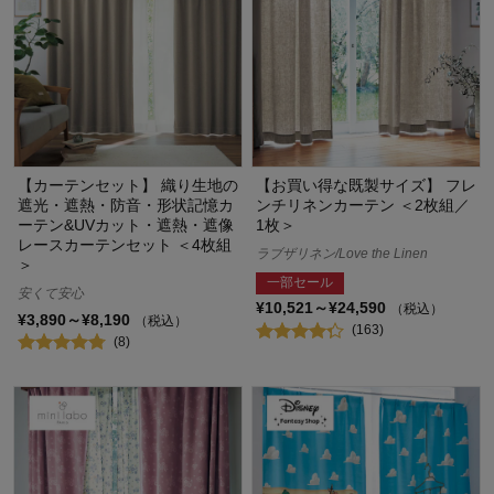
【カーテンセット】 織り生地の
【お買い得な既製サイズ】 フレ
遮光・遮熱・防音・形状記憶カ
ンチリネンカーテン ＜2枚組／
ーテン&UVカット・遮熱・遮像
1枚＞
レースカーテンセット ＜4枚組
ラブザリネン/Love the Linen
＞
一部セール
安くて安心
¥10,521～¥24,590
（税込）
¥3,890～¥8,190
（税込）
(163)
(8)