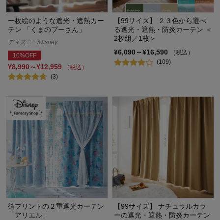
一枚絵のような遮光・遮熱カー
【99サイズ】 ２３色から選べ
テン 「くまのプーさん」
る遮光・遮熱・防炎カーテン ＜
2枚組／1枚＞
ディズニー/Disney
¥6,090～¥16,590
（税込）
10%OFF
(109)
¥8,990～¥12,959
（税込）
(3)
箔プリントの２重遮光カーテン
【99サイズ】 ナチュラルカラ
「アリエル」
ーの遮光・遮熱・防炎カーテン