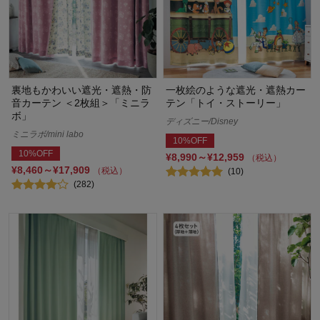
裏地もかわいい遮光・遮熱・防
一枚絵のような遮光・遮熱カー
音カーテン ＜2枚組＞「ミニラ
テン「トイ・ストーリー」
ボ」
ディズニー/Disney
ミニラボ/mini labo
10%OFF
10%OFF
¥8,990～¥12,959
（税込）
¥8,460～¥17,909
（税込）
(10)
(282)