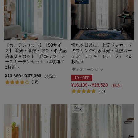
【カーテンセット】【99サイ
憧れを日常に。上質ジャカード
ズ】 遮光・遮熱・防音・形状記
のフリンジ付き遮光・遮熱カー
憶＆ＵＶカット・遮熱ミラーレ
テン「ミッキーモチーフ」 ＜2
ースカーテンセット ＜4枚組／
枚組＞
2枚組＞
ディズニー/Disney
¥13,690～¥37,390
（税込）
10%OFF
(16)
¥16,109～¥29,520
（税込）
(50)