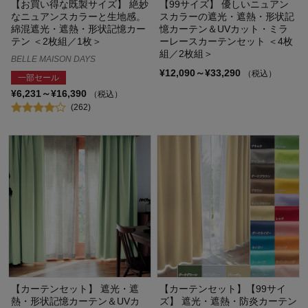
【お買い得な既製サイズ】 絶妙
【99サイズ】 優しいニュアン
なニュアンスカラーと生地感。
スカラーの遮光・遮熱・形状記
綿混遮光・遮熱・形状記憶カー
憶カーテン＆UVカット・ミラ
テン ＜2枚組／1枚＞
ーレースカーテンセット ＜4枚
組／2枚組＞
BELLE MAISON DAYS
¥12,090～¥33,290
（税込）
一部セール
¥6,231～¥16,390
（税込）
(262)
【カーテンセット】 遮光・遮
【カーテンセット】【99サイ
熱・形状記憶カーテン＆UVカ
ズ】 遮光・遮熱・防炎カーテン