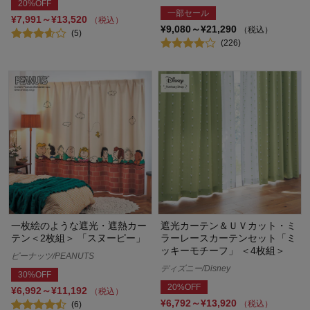
20%OFF
一部セール
¥7,991～¥13,520
（税込）
¥9,080～¥21,290
（税込）
(5)
(226)
一枚絵のような遮光・遮熱カー
遮光カーテン＆ＵＶカット・ミ
テン＜2枚組＞ 「スヌーピー」
ラーレースカーテンセット「ミ
ッキーモチーフ」 ＜4枚組＞
ピーナッツ/PEANUTS
ディズニー/Disney
30%OFF
20%OFF
¥6,992～¥11,192
（税込）
¥6,792～¥13,920
（税込）
(6)