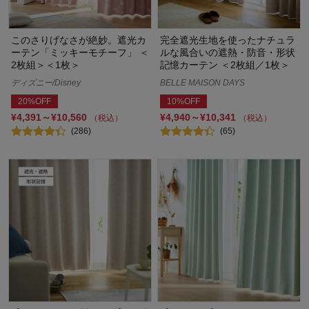
このさりげなさが絶妙。遮光カ
完全遮光生地を使ったナチュラ
ーテン「ミッキーモチーフ」 ＜
ルな風合いの遮熱・防音・形状
2枚組＞＜1枚＞
記憶カーテン ＜2枚組／1枚＞
ディズニー/Disney
BELLE MAISON DAYS
20%OFF
10%OFF
¥4,391～¥10,560
¥4,940～¥10,341
（税込）
（税込）
(286)
(65)