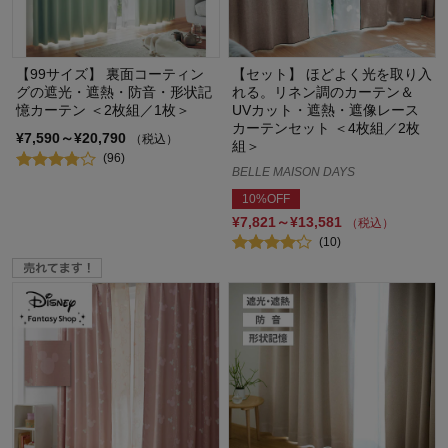
【99サイズ】 裏面コーティン
【セット】 ほどよく光を取り入
グの遮光・遮熱・防音・形状記
れる。リネン調のカーテン＆
憶カーテン ＜2枚組／1枚＞
UVカット・遮熱・遮像レース
カーテンセット ＜4枚組／2枚
¥7,590～¥20,790
（税込）
組＞
(96)
BELLE MAISON DAYS
10%OFF
¥7,821～¥13,581
（税込）
(10)