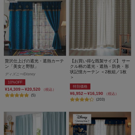
贅沢仕上げの遮光・遮熱カーテ
【お買い得な既製サイズ】 サー
ン「美女と野獣」
クル柄の遮光・遮熱・防炎・形
状記憶カーテン ＜2枚組／1枚
ディズニー/Disney
＞
10%OFF
特別価格
¥14,309～¥20,520
（税込）
¥6,952～¥16,190
（税込）
(5)
(203)