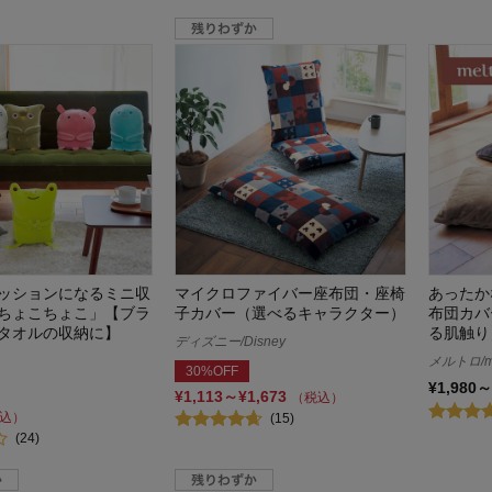
ッションになるミニ収
マイクロファイバー座布団・座椅
あったか
ちょこちょこ」【ブラ
子カバー（選べるキャラクター）
布団カバ
タオルの収納に】
る肌触り
ディズニー/Disney
メルトロ/me
30%OFF
¥1,980～
¥1,113～¥1,673
（税込）
込）
(15)
(24)