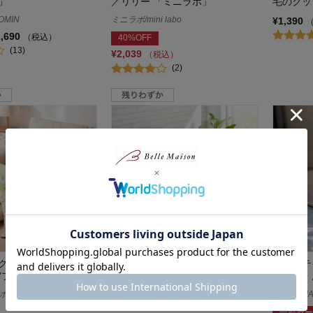
」
／リリー 「ミニラボ」
毛のクッ
OMIN
ミニラボ/mini labo
¥1,390
2,690
（税込）
40%OFF
(13)
¥2,039
（税込）
(2)
クッションカバー・座
綿素材を使ったクッションカバ
モダンテ
”フロート”
ー・座布団カバー＜ミュート＞
カバー・
ート/QUARTER
クォーターリポート/QUARTER
BELLE MA
REPORT
一部セー