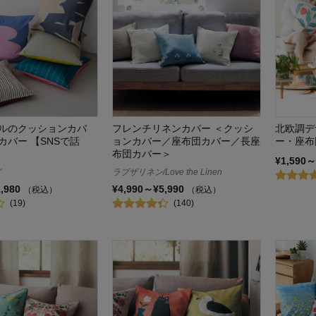
ルのクッションカバ
フレンチリネンカバー ＜クッシ
北欧調デ
カバー 【SNSで話
ョンカバー／座布団カバー／長座
ー・座布
布団カバー＞
¥1,590～
イ
ラブザリネン/Love the Linen
1,980
¥4,990～¥5,990
（税込）
（税込）
(19)
(140)