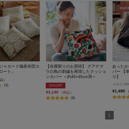
ジャカード織座布団カ
【在庫限りのお買得】 グアテマ
あったか
ロート」
ラの鳥の刺繍を再現したクッショ
バー 【
ンカバー ＜約45×45cm用＞
り】
込）
メルトロ/me
(3)
10%OFF
¥1,490
¥3,140
（税込）
(8)
1