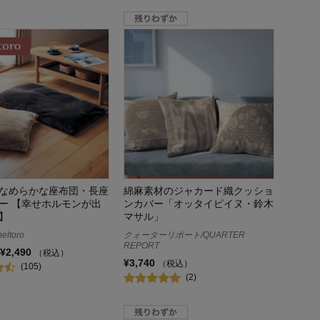
なめらかな座布団・長座
綿麻素材のジャカード織クッショ
ー 【幸せホルモンが出
ンカバー「オッタイピイヌ・鈴木
】
マサル」
ltoro
クォーターリポート/QUARTER
REPORT
¥2,490
（税込）
¥3,740
（税込）
(105)
(2)