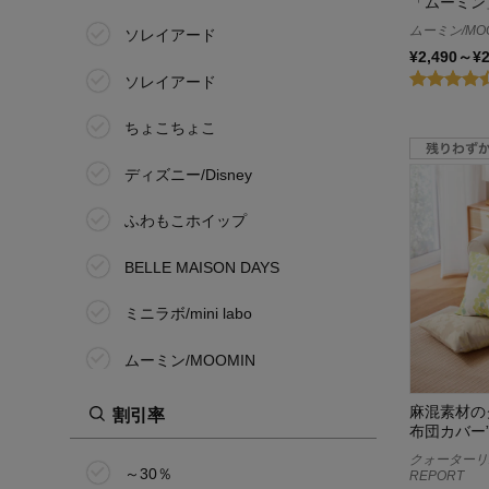
「ムーミン
ムーミン/MO
ソレイアード
¥2,490～¥
ソレイアード
ちょこちょこ
ディズニー/Disney
ふわもこホイップ
BELLE MAISON DAYS
ミニラボ/mini labo
ムーミン/MOOMIN
メルトロ/meltoro
麻混素材の
割引率
布団カバー
ラブザリネン/Love the Linen
クォーターリポ
～30％
REPORT