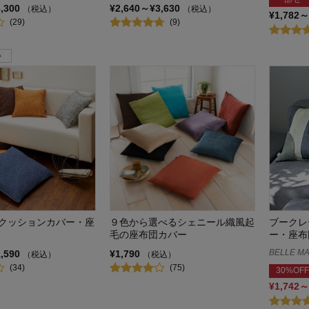
3,300
¥2,640～¥3,630
（税込）
（税込）
¥1,782～
(29)
(9)
クッションカバー・座
９色から選べるシェニール織風起
ブークレ
毛の座布団カバー
ー・座布
BELLE MA
1,590
¥1,790
（税込）
（税込）
(34)
(75)
30%OFF
¥1,742～