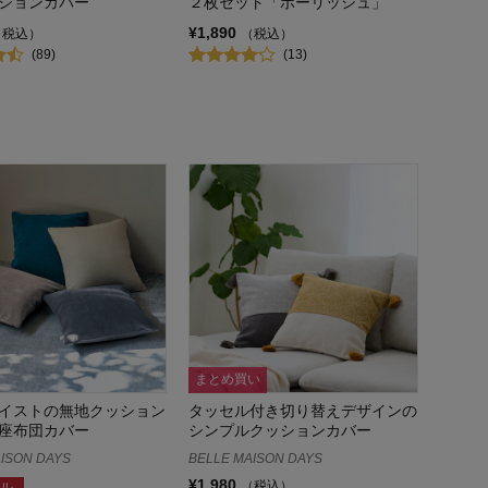
ションカバー
２枚セット「ポーリッシュ」
¥1,890
（税込）
（税込）
(89)
(13)
まとめ買い
イストの無地クッション
タッセル付き切り替えデザインの
座布団カバー
シンプルクッションカバー
ISON DAYS
BELLE MAISON DAYS
¥1,980
（税込）
ル