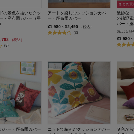
まとめ買
ドの景色を描いたクッ
アートを楽しむクッションカバ
絶妙なニ
ー・座布団カバー（星
ー・座布団カバー
の綿混素
）
バー・座
¥1,980～¥2,490
（税込）
BELLE MA
(3)
¥1,980～
1,782
（税込）
(8)
カバー・座布団カバー
ニットで編んだクッションカバー
９色から