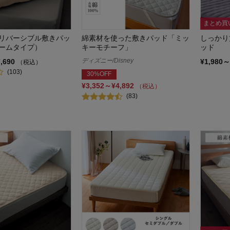
まとめ買
リバーシブル敷きパッ
綿素材を使った敷きパッド「ミッ
しっかり
ームタイプ）
キーモチーフ」
ッド
ディズニー/Disney
7,690
¥1,980～
（税込）
(103)
30%OFF
¥3,352～¥4,892
（税込）
(83)