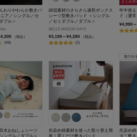
まとめ買
んわりやわらか敷きパ
綿混素材のさらさら速乾ボックス
年中使え
ュニア／シングル／セ
シーツ型敷きパッド ＜シングル
ド（通常
ダブル＞
／セミダブル／ダブル＞
¥4,990～
ima
BELLE MAISON DAYS
14,300
¥3,190～¥4,280
（税込）
（税込）
(49)
(2)
防水おねしょシーツ
先染め綿素材を使った取り替え簡
先染め綿
シングル／ダブル＞
単！置くだけ敷きパッド
ダニ敷き