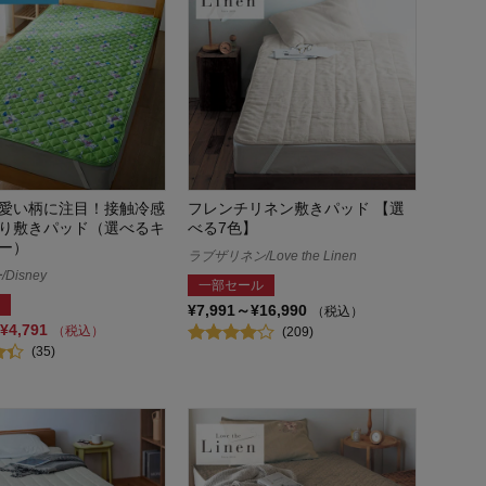
愛い柄に注目！接触冷感
フレンチリネン敷きパッド 【選
り敷きパッド（選べるキ
べる7色】
ー）
ラブザリネン/Love the Linen
Disney
一部セール
¥7,991～¥16,990
（税込）
¥4,791
（税込）
(209)
(35)