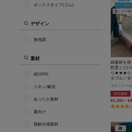
ボックスタイプ(ゴム)
デザイン
無地調
素材
綿素材を使
乾置くだけ
り★★★☆
綿100%
ダブル／ダ
ボタニクール/B
リネン/麻混
特別価格
あったか素材
¥2,393～¥
夏向け
接触冷感素材