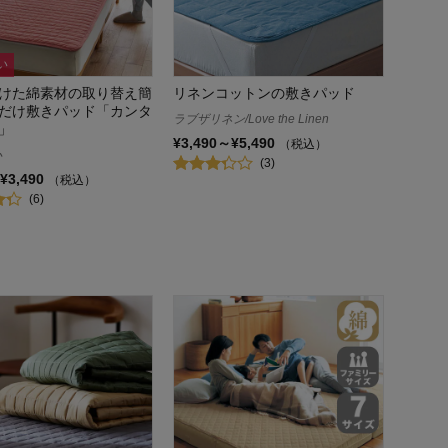
い
けた綿素材の取り替え簡
リネンコットンの敷きパッド
だけ敷きパッド「カンタ
ラブザリネン/Love the Linen
」
¥3,490～¥5,490
（税込）
心
(3)
¥3,490
（税込）
(6)