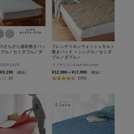
のさらさら速乾敷きパッ
フレンチリネンウォッシュキルト
ングル／セミダブル／ダ
敷きパッド ＜シングル／セミダ
ブル／ダブル＞
ISON DAYS
ラブザリネン/Love the Linen
¥3,190
¥12,980～¥17,990
（税込）
（税込）
(2)
(163)