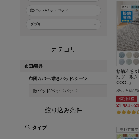
敷パッド/ベッドパッド
ダブル
カテゴリ
布団/寝具
接触冷感＆
防ダニ敷きパ
布団カバー/敷きパッド/シーツ
COOL」
敷パッド/ベッドパッド
BELLE MAIS
特別価格
¥1,584～¥
絞り込み条件
タイプ