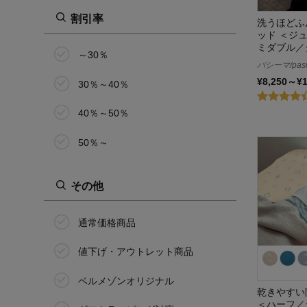
ラブザリネン/Love the Linen
割引率
洗うほどふ
ッド ＜ジ
ミダブル／
～30％
パシーマ/pas
¥8,250～¥
30％～40％
40％～50％
50％～
その他
通常価格商品
値下げ・アウトレット商品
ベルメゾンオリジナル
乾きやすい
＜ハーフ／