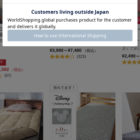
まとめ買
工をプラスしたもっち
先染め綿素材を使ったボックスシ
洗いをか
置くだけ敷きパッド
ーツ型敷きパッド 「yawatone」
単！置く
カバー」 【ひんやり
ンカバー
BELLE MAISON DAYS
安くて安
¥3,990～¥7,480
（税込）
¥2,490～
(323)
FF
5,592
（税込）
(57)