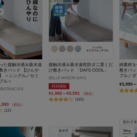
った接触冷感＆吸水速
接触冷感＆吸水速乾防ダニ置くだ
綿素材を
敷きパッド 【ひんや
け敷きパッド 「DAYS COOL」
敷きパッ
】 ＜シングル／セミ
ブル／ダ
BELLE MAISON DAYS
ブル＞
¥3,990～
特別価格
OTANICOOL
¥1,992～¥3,591
（税込）
(165)
3,593
（税込）
(12)