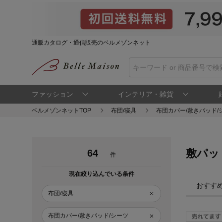
通販カタログ・通信販売のベルメゾンネット
ファッション
インテリア・雑貨
ベルメゾンネットTOP
布団/寝具
布団カバー/敷きパッド/
敷パッ
64
件
現在絞り込んでいる条件
おすす
布団/寝具
布団カバー/敷きパッド/シーツ