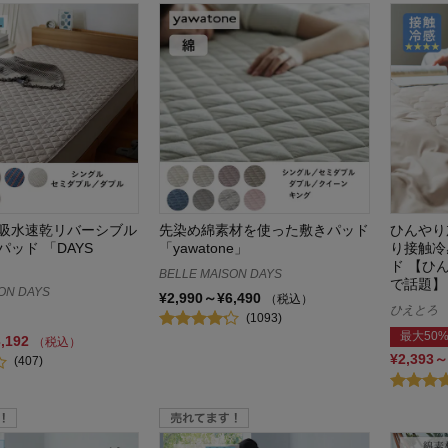
吸水速乾リバーシブル
先染め綿素材を使った敷きパッド
ひんやり
ッド 「DAYS
「yawatone」
り接触冷
ド 【ひ
BELLE MAISON DAYS
で話題】
ON DAYS
¥2,990～¥6,490
（税込）
ひえとろ
(1093)
最大50%
3,192
（税込）
¥2,393～
(407)