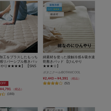
加工をプラスしたもっち
綿素材を使った接触冷感＆吸水速
感リバーシブル敷きパッ
乾敷きパッド 【ひんやり
んやり★★★★】 【SNS
★★★☆】
ボタニクール/BOTANICOOL
¥2,443～¥4,391
（税込）
(52)
OFF
¥4,791
（税込）
(193)