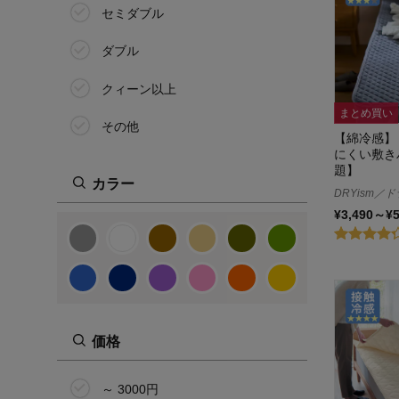
セミダブル
ダブル
クィーン以上
まとめ買い
その他
【綿冷感】
にくい敷き
題】
カラー
DRYism／
¥3,490～¥
価格
～ 3000円