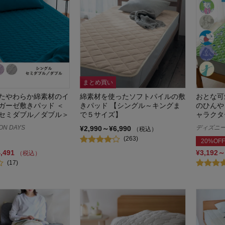
まとめ買い
たやわらか綿素材のイ
綿素材を使ったソフトパイルの敷
おとな可
ガーゼ敷きパッド ＜
きパッド 【シングル～キングま
のひんや
セミダブル／ダブル＞
で５サイズ】
ャラクタ
ON DAYS
ディズニー/
¥2,990～¥6,990
（税込）
(263)
20%OFF
4,491
¥3,192～
（税込）
(17)