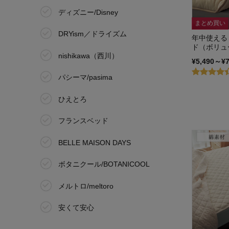
ディズニー/Disney
まとめ買い
DRYism／ドライズム
年中使える
ド（ボリュ
nishikawa（西川）
¥5,490～¥
パシーマ/pasima
ひえとろ
フランスベッド
BELLE MAISON DAYS
ボタニクール/BOTANICOOL
メルトロ/meltoro
安くて安心