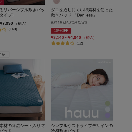
い
るリバーシブル敷きパッ
ダニを通しにくい綿素材を使った
タイプ）
敷きパッド 「Daniless」
BELLE MAISON DAYS
¥7,990
（税込）
(140)
10%OFF
¥3,140～¥4,940
（税込）
(12)
素材の除湿シート入り防
シンプルなストライプデザインの
パッド
冷感敷きパッド