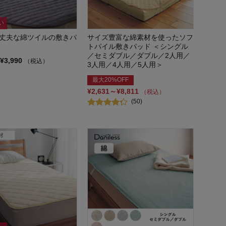
い
丈夫な綿ツイルの敷きパ
サイズ豊富な綿素材を使ったソフ
トパイル敷きパッド ＜シングル
／セミダブル／ダブル／2人用／
¥3,990
（税込）
3人用／4人用／5人用＞
最大20%OFF
¥2,631～¥8,811
（税込）
(50)