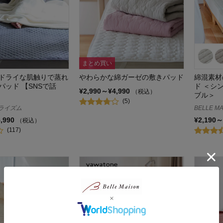
まとめ買い
ドライな肌触りで蒸れ
やわらかな綿ガーゼの敷きパッド
綿混素材
パッド 【SNSで話
ド ＜シ
¥2,990～¥4,990
（税込）
ブル＞
(5)
ドライズム
BELLE MA
5,990
¥2,190～
（税込）
(117)