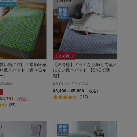
まとめ買い
愛い柄に注目！接触冷感
【綿冷感】ドライな肌触りで蒸れ
り敷きパッド（選べるキ
にくい敷きパッド 【SNSで話
ー）
題】
Disney
DRYism／ドライズム
¥3,490～¥5,990
（税込）
(117)
¥4,791
（税込）
(35)