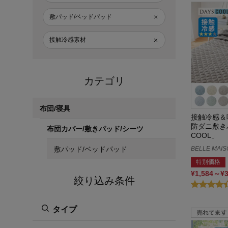
敷パッド/ベッドパッド
接触冷感素材
カテゴリ
布団/寝具
接触冷感＆
防ダニ敷きパ
布団カバー/敷きパッド/シーツ
COOL」
敷パッド/ベッドパッド
BELLE MAIS
特別価格
¥1,584～¥
絞り込み条件
タイプ