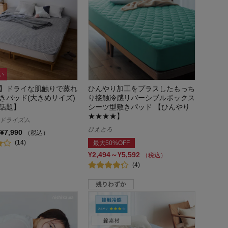
い
】ドライな肌触りで蒸れ
ひんやり加工をプラスしたもっち
きパッド(大きめサイズ)
り接触冷感リバーシブルボックス
で話題】
シーツ型敷きパッド 【ひんやり
★★★★】
m／ドライズム
ひえとろ
¥7,990
（税込）
(14)
最大50%OFF
¥2,494～¥5,592
（税込）
(4)