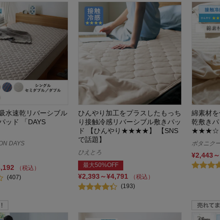
吸水速乾リバーシブル
ひんやり加工をプラスしたもっち
綿素材を
ッド 「DAYS
り接触冷感リバーシブル敷きパッ
乾敷きパ
ド 【ひんやり★★★★】 【SNS
★★★☆
で話題】
ON DAYS
ボタニクール
ひえとろ
¥2,443～
最大50%OFF
3,192
（税込）
¥2,393～¥4,791
（税込）
(407)
(193)