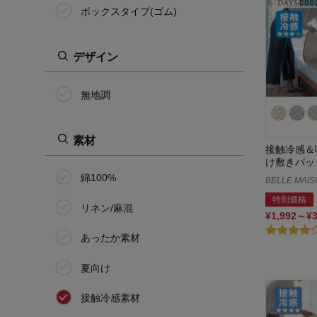
ボックスタイプ(ゴム)
デザイン
無地調
素材
接触冷感＆
け敷きパッド
綿100%
BELLE MAIS
特別価格
リネン/麻混
¥1,992～¥
あったか素材
夏向け
接触冷感素材