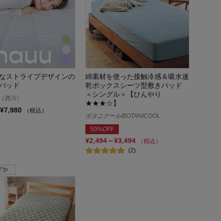
なストライプデザインの
綿素材を使った接触冷感＆吸水速
パッド
乾ボックスシーツ型敷きパッド
＜シングル＞【ひんやり
wa（西川）
★★★☆】
¥7,980
（税込）
ボタニクール/BOTANICOOL
50%OFF
¥2,494～¥3,494
（税込）
(2)