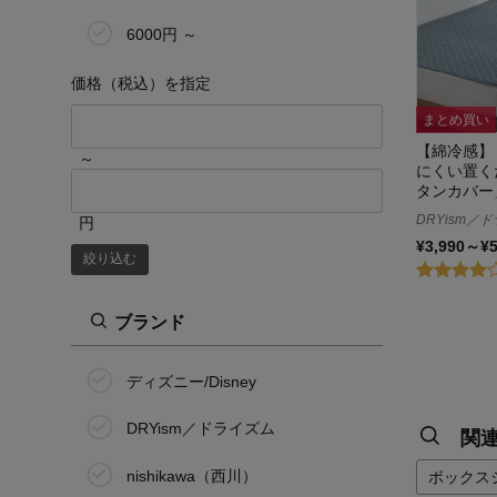
6000円 ～
価格（税込）を指定
まとめ買い
【綿冷感】
～
にくい置く
タンカバー
DRYism／
円
¥3,990～¥
絞り込む
ブランド
ディズニー/Disney
DRYism／ドライズム
関
nishikawa（西川）
ボックス