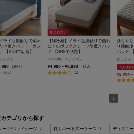
まとめ買い
ドライな肌触りで蒸れ
【綿冷感】ドライな肌触りで蒸れ
ひんやり
だけ敷きパッド「カン
にくいボックスシーツ型敷きパッ
り接触冷
」 【SNSで話題】
ド 【SNSで話題】
パッド 
ドライズム
DRYism／ドライズム
ひえとろ
5,990
¥4,990～¥6,990
（税込）
（税込）
40%OFF
(66)
(1)
¥2,994～
1
連カテゴリから探す
シーツ/ベッドシーツ
枕カバー/ピローケース
ディズニー