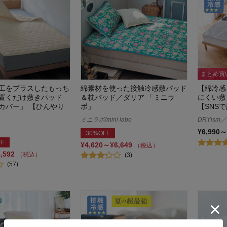
まとめ買
工をプラスしたもっち
綿素材を使った接触冷感敷パッド
【綿冷感
置くだけ敷きパッド
＆枕パッド／ダリア 「ミニラ
にくい敷
カバー」 【ひんやり
ボ」
【SNS
ミニラボ/mini labo
DRYis
¥6,990～
30%OFF
FF
¥4,620～¥6,649
（税込）
5,592
（税込）
(3)
(57)