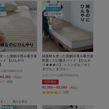
使った接触冷感＆吸水速
綿素材を使った接触冷感＆吸水速
ッド 【ひんやり
乾置くだけ敷きパッド 【ひんや
】
り★★★☆】 ＜シングル／セミ
ダブル／ダブル＞
/BOTANICOOL
ボタニクール/BOTANICOOL
¥4,391
（税込）
(52)
特別価格
¥2,393～¥3,593
（税込）
(12)