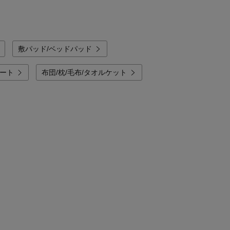
敷パッド/ベッドパッド
ート
布団/枕/毛布/タオルケット