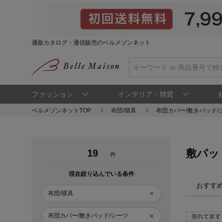
通販カタログ・通信販売のベルメゾンネット
ファッション
インテリア・雑貨
ベルメゾンネットTOP
布団/寝具
布団カバー/敷きパッド/
敷パッ
19
件
現在絞り込んでいる条件
おすす
布団/寝具
布団カバー/敷きパッド/シーツ