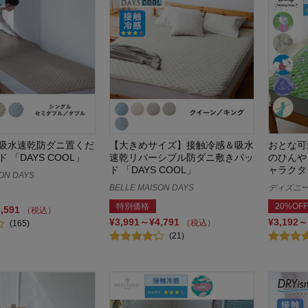
吸水速乾防ダニ置くだ
【大きめサイズ】接触冷感＆吸水
おとな可
 「DAYS COOL」
速乾リバーシブル防ダニ敷きパッ
のひんや
ド 「DAYS COOL」
ャラクタ
ON DAYS
BELLE MAISON DAYS
ディズニー/
特別価格
20%OFF
3,591
（税込）
¥3,991～¥4,791
¥3,192～
（税込）
(165)
(21)