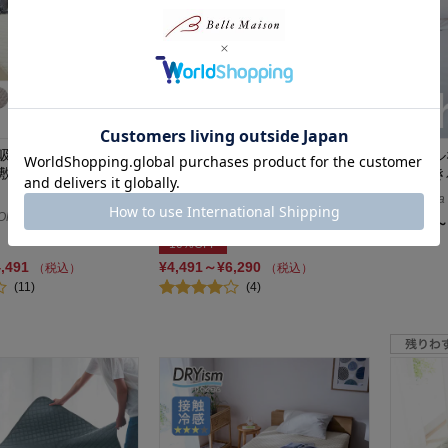
吸水速乾防ダニボック
冷たさが持続するもっちり接触冷
シンプル
敷きパッド 「DAYS
感リバーシブル敷きパッド 【ひ
冷感敷き
んやり★★★★】
nishika
ON DAYS
ひえとろ
¥5,980～
10%OFF
4,491
¥4,491～¥6,290
（税込）
（税込）
(11)
(4)