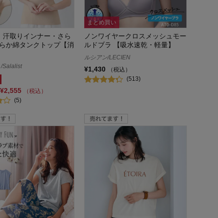
まとめ買い
】汗取りインナー・さら
ノンワイヤークロスメッシュモー
らか綿タンクトップ【消
ルドブラ 【吸水速乾・軽量】
ルシアン/LECIEN
alalist
¥1,430
（税込）
(513)
¥2,555
（税込）
(5)