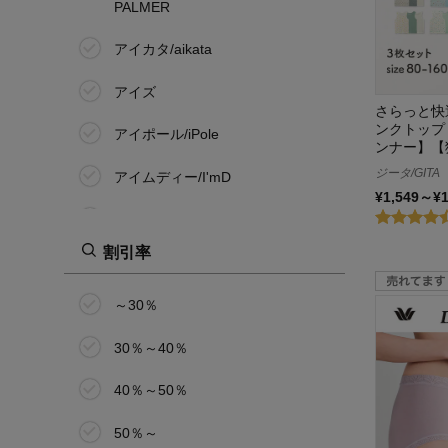
PALMER
100cm(29号)
アイカタ/aikata
AA65
アイズ
さらっと快
AA70
ンクトップ
アイポール/iPole
ンナー】【
AA75
ジータ/GITA
アイムディー/I'mD
¥1,549～¥
A65
アウトドアプロダクツ/OUTDOOR
PRODUCTS
割引率
A70
赤坂四川飯店
A75
～30％
アクア・アクア
A80
30％～40％
浅草今半
A85
40％～50％
アサヒ/ASAHI
B65
50％～