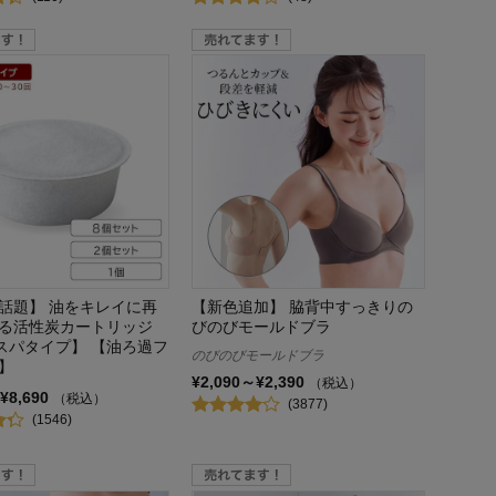
で話題】 油をキレイに再
【新色追加】 脇背中すっきりの
る活性炭カートリッジ
びのびモールドブラ
コスパタイプ】 【油ろ過フ
のびのびモールドブラ
】
¥2,090～¥2,390
（税込）
¥8,690
（税込）
(3877)
(1546)