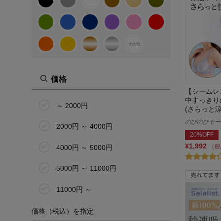
7L
8L
12L
その他
マタニティS
価格
マタニティM
【シームレ
中すっきり
マタニティL
～ 2000円
(さらっと
のびのびモー
マタニティLL
2000円 ～ 4000円
20%OFF
¥1,992
マタニティ3L
（税
4000円 ～ 5000円
マタニティ4L
5000円 ～ 11000円
マタニティ5L
11000円 ～
58cm(5号)
価格（税込）を指定