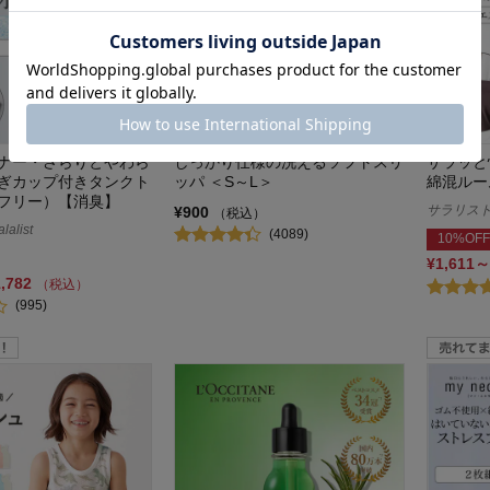
まとめ買い
ナー・さらりとやわら
しっかり仕様の洗えるソフトスリ
サラッと
ぎカップ付きタンクト
ッパ ＜S～L＞
綿混ルー
フリー）【消臭】
サラリスト/S
¥900
（税込）
alist
(4089)
10%OFF
¥1,611～
1,782
（税込）
(995)