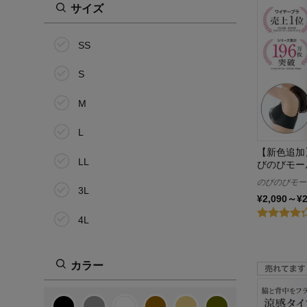
サイズ
SS
S
M
L
【新色追加
LL
びのびモー
のびのびモー
3L
¥2,090～¥
4L
5L
カラー
6L