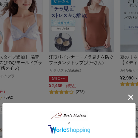
スタイプ追加】 脇背
汗取りインナー・チラ見えを防ぐ
夏のリネン
のびのびモールドブラ
ブラタンクトップ(大汗さん)
【メディ
涼感タイプ)
サラリスト/Salalist
座(THE)
ルドブラ
¥2,990～
5%OFF
¥2,469
（税込）
込）
(278)
(592)