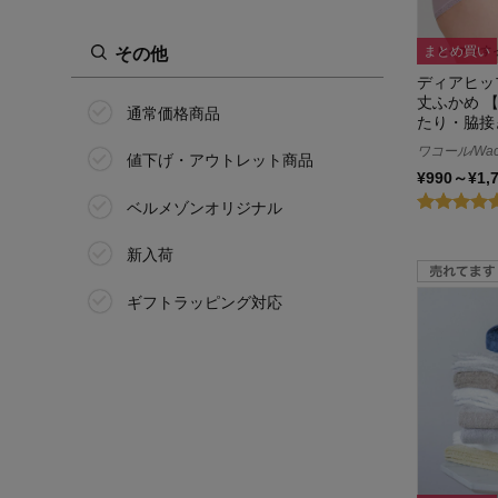
アシックス/ASICS
B70
アシックスキッズ/ASICS KIDS
まとめ買い
その他
B75
ディアヒッ
by あしながおじさん
丈ふかめ 
B80
通常価格商品
たり・脇接
あしながおじさん
ワコール/Wac
B85
値下げ・アウトレット商品
¥990～¥1,
アスタリフト/ASTALIFT
B90
ベルメゾンオリジナル
アズミー／Asmy
B95
新入荷
明日 わたしは柿の木にのぼる
C65
ギフトラッピング対応
アセドロン
C70
アックスヤマザキ/AXE YAMAZAKI
C75
アディダス/adidas
C80
アトランタ/ATLANTA
C85