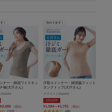
ンナー・綿混ワイドネッ
汗取りインナー・綿混脇フィット
チ袖(大汗さん)
タンクトップ(大汗さん)
alalist
サラリスト/Salalist
20%OFF
¥2,080
¥1,584～¥1,751
（税込）
（税込）
(110)
(48)