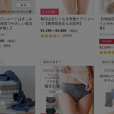
まとめ買い
プショーツ はきこみ
毎日はきたくなる骨盤ケアショー
【2枚組
【綿混でやさしい肌当
ツ【整骨院先生も太鼓判】
りとやわ
ぎ無し】
臭】
¥1,190～¥2,680
（税込）
oal
サラリスト/S
(1510)
760
（税込）
5%OFF
(802)
¥2,004～