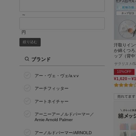
61cm(7号)
～
64cm(9号)
67cm(11号)
円
絞り込む
70cm(13号)
汗取りイン
か綿くつろ
ップ（背中
73cm(15号)
ブランド
サラリスト/Sal
76cm(17号)
10%OFF
アー・ヴェ・ヴェ/a.v.v
¥1,620～¥
80cm(19号)
アーチフィッター
84cm(21号)
アートネイチャー
88cm(23号)
アーニーアーノルドパーマー／
Arnie Arnold Palmer
92cm(25号)
アーノルドパーマー/ARNOLD
96cm(27号)