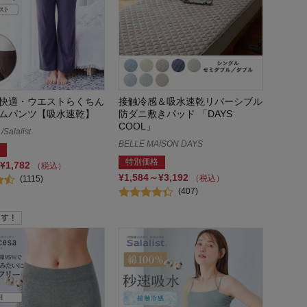
快適・ウエストらくちん
接触冷感＆吸水速乾リバーシブル
ムパンツ【吸水速乾】
防ダニ敷きパッド 「DAYS
COOL」
alalist
BELLE MAISON DAYS
特別価格
¥1,782
（税込）
¥1,584～¥3,192
（税込）
(1115)
(407)