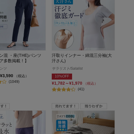
混 ・座(THE)パンツ
汗取りインナー・綿混三分袖(大
ア多数掲載！】
汗さん)
パンツ
サラリスト/Salalist
¥3,590
（税込）
10%OFF
(1049)
¥1,782～¥1,970
（税込）
(41)