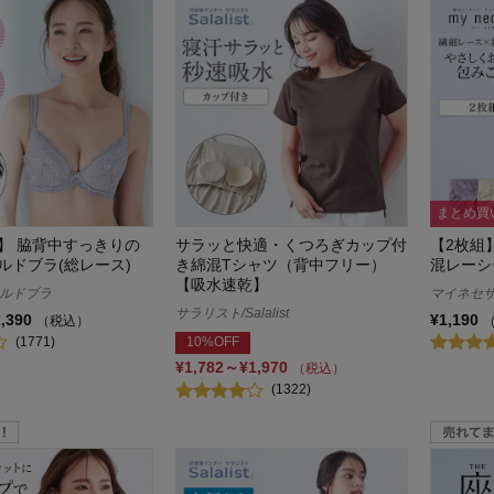
まとめ買
】 脇背中すっきりの
サラッと快適・くつろぎカップ付
【2枚組
ルドブラ(総レース)
き綿混Tシャツ（背中フリー）
混レーシ
【吸水速乾】
ルドブラ
マイネセサ/m
サラリスト/Salalist
2,390
¥1,190
（税込）
(1771)
10%OFF
¥1,782～¥1,970
（税込）
(1322)