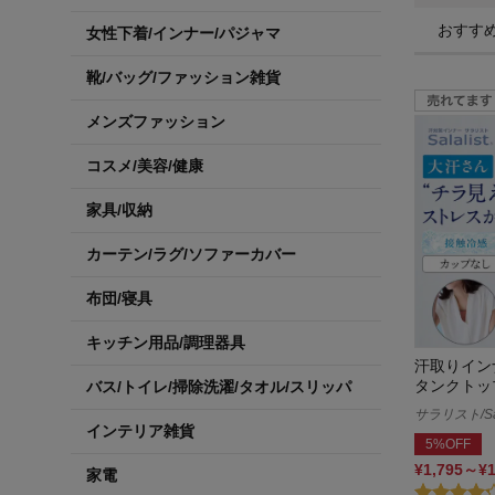
おすす
女性下着/インナー/パジャマ
靴/バッグ/ファッション雑貨
メンズファッション
コスメ/美容/健康
家具/収納
カーテン/ラグ/ソファーカバー
布団/寝具
キッチン用品/調理器具
汗取りイン
タンクトッ
バス/トイレ/掃除洗濯/タオル/スリッパ
サラリスト/Sal
インテリア雑貨
5%OFF
¥1,795～¥
家電