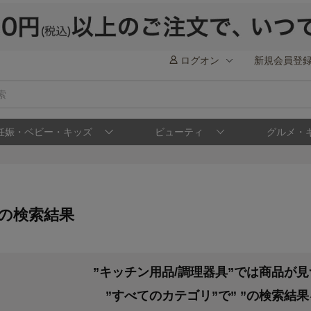
ログオン
新規会員登
妊娠・ベビー・キッズ
ビューティ
グルメ・
の検索結果
”キッチン用品/調理器具”では商品が
”すべてのカテゴリ”で”
”の検索結