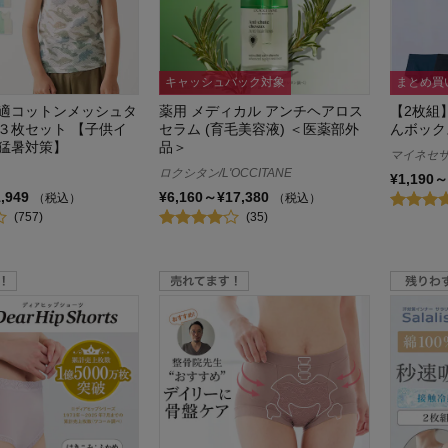
キャッシュバック対象
まとめ買
適コットンメッシュタ
薬用 メディカル アンチヘアロス
【2枚組
３枚セット 【子供イ
セラム (育毛美容液) ＜医薬部外
んボック
猛暑対策】
品＞
マイネセサ/m
ロクシタン/L'OCCITANE
¥1,190～
1,949
¥6,160～¥17,380
（税込）
（税込）
(757)
(35)