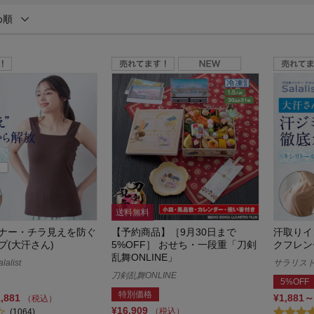
め順
送料無料
ナー・チラ見えを防ぐ
【予約商品】［9月30日まで
汗取りイ
プ(大汗さん)
5%OFF］ おせち・一段重「刀剣
クフレン
乱舞ONLINE」
alist
サラリスト/S
刀剣乱舞ONLINE
5%OFF
特別価格
1,881
¥1,881～
（税込）
¥16,909
（税込）
(1064)