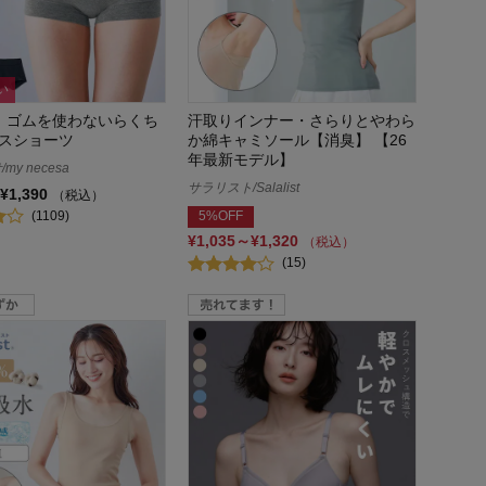
い
】ゴムを使わないらくち
汗取りインナー・さらりとやわら
スショーツ
か綿キャミソール【消臭】 【26
年最新モデル】
y necesa
サラリスト/Salalist
¥1,390
（税込）
(1109)
5%OFF
¥1,035～¥1,320
（税込）
(15)