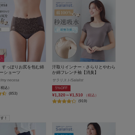
い
】すっぽりお尻を包む綿
汗取りインナー・さらりとやわら
ーショーツ
か綿フレンチ袖【消臭】
y necesa
サラリスト/Salalist
（税込）
5%OFF
(853)
¥1,320～¥1,510
（税込）
(919)