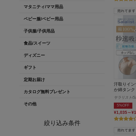
マタニティ/ママ用品
ベビー服/ベビー用品
子供服/子供用品
食品/スイーツ
ディズニー
ギフト
定期お届け
汗取りイン
か綿タンク
カタログ無料プレゼント
サラリスト/Sal
その他
5%OFF
¥1,035～¥
絞り込み条件