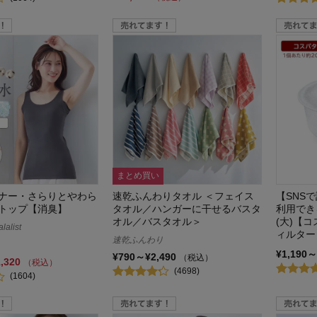
まとめ買い
ナー・さらりとやわら
速乾ふんわりタオル ＜フェイス
【SNS
トップ【消臭】
タオル／ハンガーに干せるバスタ
利用でき
オル／バスタオル＞
(大)【
alist
ィルター
速乾ふんわり
¥1,190～
¥790～¥2,490
（税込）
1,320
（税込）
(4698)
(1604)