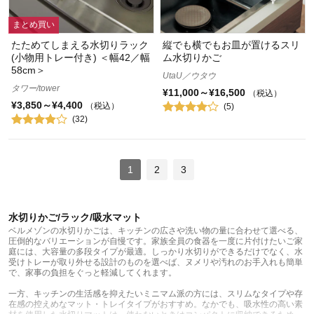
まとめ買い
たためてしまえる水切りラック
縦でも横でもお皿が置けるスリ
(小物用トレー付き) ＜幅42／幅
ム水切りかご
58cm＞
UtaU／ウタウ
タワー/tower
¥11,000～¥16,500
（税込）
¥3,850～¥4,400
（税込）
(5)
(32)
1
2
3
水切りかご/ラック/吸水マット
ベルメゾンの水切りかごは、キッチンの広さや洗い物の量に合わせて選べる、
圧倒的なバリエーションが自慢です。家族全員の食器を一度に片付けたいご家
庭には、大容量の多段タイプが最適。しっかり水切りができるだけでなく、水
受けトレーが取り外せる設計のものを選べば、ヌメリや汚れのお手入れも簡単
で、家事の負担をぐっと軽減してくれます。
一方、キッチンの生活感を抑えたいミニマム派の方には、スリムなタイプや存
在感の控えめなマット・トレイタイプがおすすめ。なかでも、吸水性の高い素