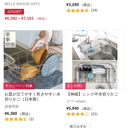
BELLE MAISON DAYS
¥3,289
（税込）
(14)
20%OFF
¥6,392～¥7,191
（税込）
キャンペーン対象
まとめ買い
お皿が立てやすく乾きやすい水
【伸縮】シンク中水切りかご
切りかご［日本製］
タワー/tower
家事問屋
¥5,940
（税込）
¥6,380
（税込）
(21)
(2)