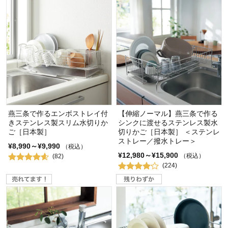
燕三条で作るエンボストレイ付
【伸縮ノーマル】燕三条で作る
きステンレス製スリム水切りか
シンクに渡せるステンレス製水
ご［日本製］
切りかご［日本製］ ＜ステンレ
ストレー／撥水トレー＞
¥8,990～¥9,990
（税込）
¥12,980～¥15,900
（税込）
(82)
(224)