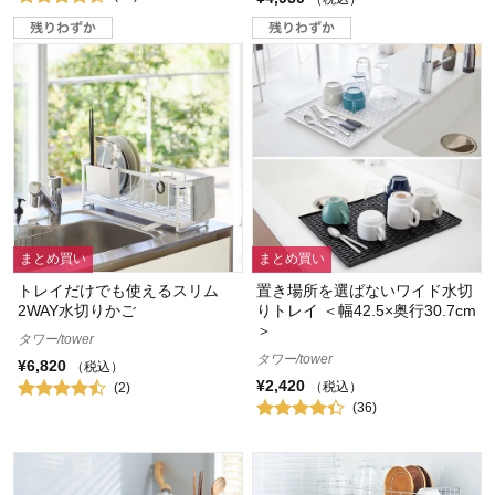
まとめ買い
まとめ買い
トレイだけでも使えるスリム
置き場所を選ばないワイド水切
2WAY水切りかご
りトレイ ＜幅42.5×奥行30.7cm
＞
タワー/tower
タワー/tower
¥6,820
（税込）
¥2,420
（税込）
(2)
(36)