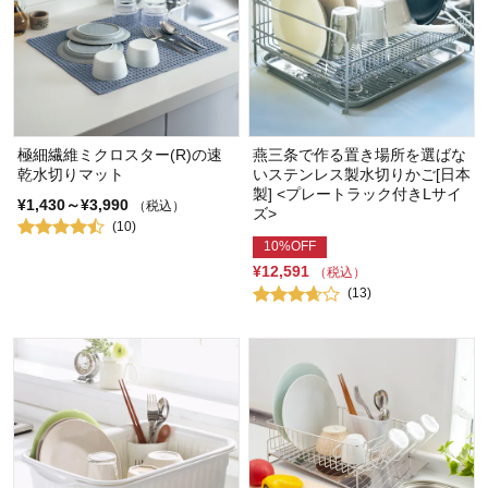
極細繊維ミクロスター(R)の速
燕三条で作る置き場所を選ばな
乾水切りマット
いステンレス製水切りかご[日本
製] <プレートラック付きLサイ
¥1,430～¥3,990
（税込）
ズ>
(10)
10%OFF
¥12,591
（税込）
(13)