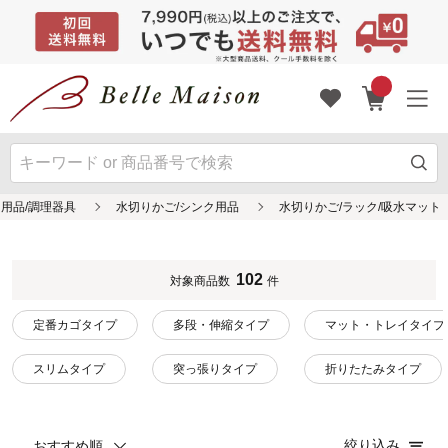
用品/調理器具
水切りかご/シンク用品
水切りかご/ラック/吸水マット
102
対象商品数
件
定番カゴタイプ
多段・伸縮タイプ
マット・トレイタイプ
スリムタイプ
突っ張りタイプ
折りたたみタイプ
絞り込み
おすすめ順