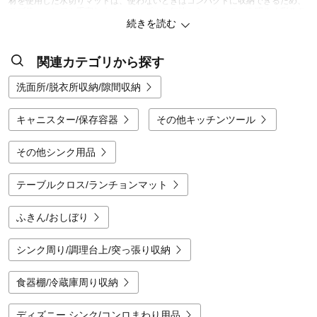
材を使用した水切りマットは、使わないときはコンパクトに収納できるため、
サブ使いとしても重宝します。シンプルな無地から、キッチンを明るく彩るモ
ダンな柄、可愛らしいイラスト入りまで揃っており、実用的な道具としてだけ
続きを読む
でなく、インテリアの一部としても楽しめます。
限られたスペースを有効活用したい方には、シンクに渡して使える伸縮タイプ
関連カテゴリから探す
や、必要な時だけ広げて使い終わったらクルクル巻いて片付けられるロールタ
イプが人気です。特にシンク周りに余裕がないワンルームや1Kでの一人暮らし
には、シンク奥のデッドスペースを活かせる「上下つっぱり式」の水切りかご
洗面所/脱衣所収納/隙間収納
が非常に心強い味方となります。洗い物の量に合わせて、あえてコンパクトな
タイプやマットタイプに切り替えることで、調理スペースをより広く確保する
工夫も可能です。
キャニスター/保存容器
その他キッチンツール
素材のラインナップも豊富で、軽くて扱いやすいプラスチック製やシリコン
製、速乾性に優れた珪藻土タイプなど、最新のアイテムが続々と登場していま
その他シンク用品
す。なかでも、本物志向の方にぜひ手にとっていただきたいのが「燕三条で作
った」ステンレス製の水切りアイテムです。世界的な金属加工の産地・新潟県
燕三条の職人が仕上げた逸品は、サビに強いのはもちろん、ワイヤーの末端ま
テーブルクロス/ランチョンマット
で滑らかに処理されており、食器への優しさと丈夫さが格段に違います。無駄
のない美しいフォルムは、まさに一生ものとして愛用するにふさわしいクオリ
ティです。
ふきん/おしぼり
さらに、ベルメゾンならではのこだわりとして、ディズニーキャラクターをモ
チーフにした愛らしいデザインも展開。毎日の面倒な洗い物タイムを、お気に
シンク周り/調理台上/突っ張り収納
入りのキャラクターと一緒に楽しく過ごすことができます。豊富な素材と形、
そして職人の技が光る逸品の中から、あなたのキッチンスタイルにぴったりの
「家事の相棒」をぜひ見つけてみてください。
食器棚/冷蔵庫周り収納
ディズニー シンク/コンロまわり用品