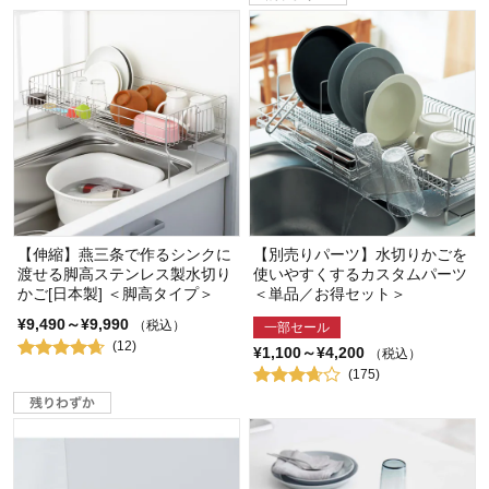
【伸縮】燕三条で作るシンクに
【別売りパーツ】水切りかごを
渡せる脚高ステンレス製水切り
使いやすくするカスタムパーツ
かご[日本製] ＜脚高タイプ＞
＜単品／お得セット＞
¥9,490～¥9,990
（税込）
一部セール
(12)
¥1,100～¥4,200
（税込）
(175)