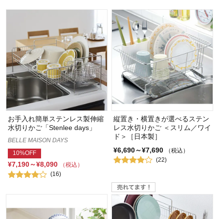
お手入れ簡単ステンレス製伸縮
縦置き・横置きが選べるステン
水切りかご「Stenlee days」
レス水切りかご ＜スリム／ワイ
ド＞［日本製］
BELLE MAISON DAYS
¥6,690～¥7,690
（税込）
10%OFF
(22)
¥7,190～¥8,090
（税込）
(16)