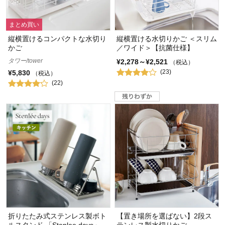
まとめ買い
縦横置けるコンパクトな水切り
縦横置ける水切りかご ＜スリム
かご
／ワイド＞【抗菌仕様】
タワー/tower
¥2,278～¥2,521
（税込）
(23)
¥5,830
（税込）
(22)
折りたたみ式ステンレス製ボト
【置き場所を選ばない】2段ス
ルスタンド 「Stenlee days」
テンレス製水切りかご