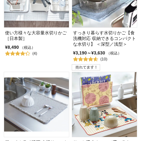
使い方様々な大容量水切りかご
すっきり暮らす水切りかご【食
［日本製］
洗機対応 収納できるコンパクト
な水切り】 ＜深型／浅型＞
¥8,490
（税込）
¥3,190～¥3,630
（税込）
(4)
(10)