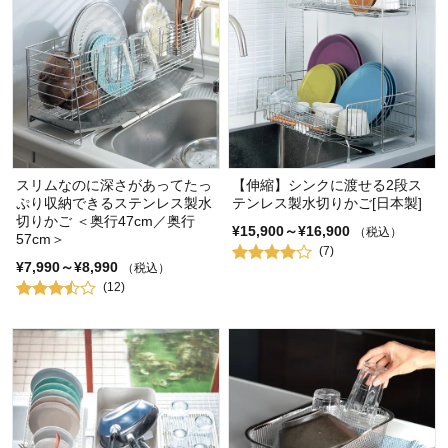
スリムなのに深さがあってたっ
【伸縮】シンクに渡せる2段ス
ぷり収納できるステンレス製水
テンレス製水切りかご[日本製]
切りかご ＜奥行47cm／奥行
¥15,900～¥16,900
（税込）
57cm＞
(7)
¥7,990～¥8,990
（税込）
(12)