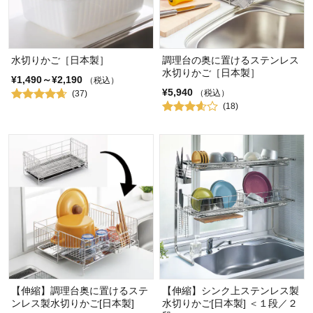
水切りかご［日本製］
調理台の奥に置けるステンレス
水切りかご［日本製］
¥1,490～¥2,190
（税込）
¥5,940
（税込）
(37)
(18)
【伸縮】調理台奥に置けるステ
【伸縮】シンク上ステンレス製
ンレス製水切りかご[日本製]
水切りかご[日本製] ＜１段／２