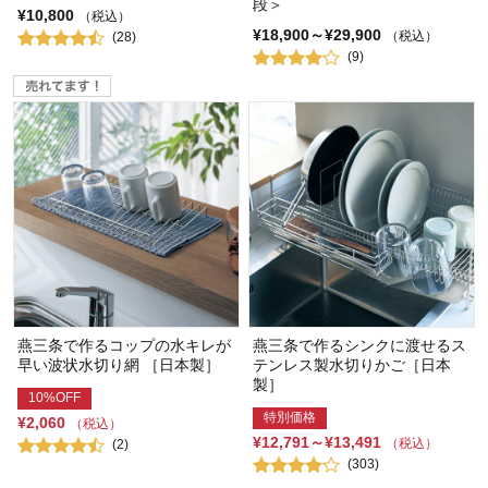
段＞
¥10,800
（税込）
¥18,900～¥29,900
（税込）
(28)
(9)
燕三条で作るコップの水キレが
燕三条で作るシンクに渡せるス
早い波状水切り網 ［日本製］
テンレス製水切りかご［日本
製］
10%OFF
特別価格
¥2,060
（税込）
¥12,791～¥13,491
（税込）
(2)
(303)