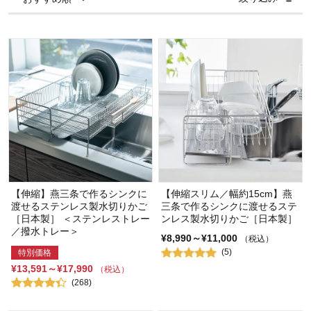
【伸縮】燕三条で作るシンクに
【伸縮スリム／幅約15cm】燕
渡せるステンレス製水切りかご
三条で作るシンクに渡せるステ
［日本製］ ＜ステンレストレー
ンレス製水切りかご［日本製］
／撥水トレー＞
¥8,990～¥11,000
（税込）
(5)
特別価格
¥13,591～¥17,990
（税込）
(268)