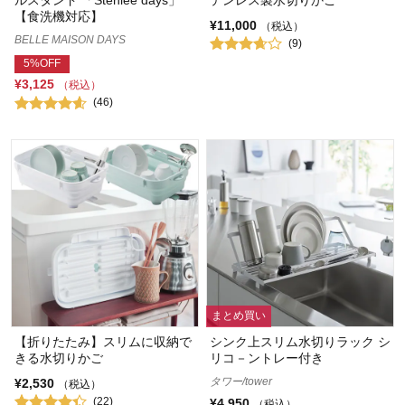
【食洗機対応】
¥11,000
（税込）
BELLE MAISON DAYS
(9)
5%OFF
¥3,125
（税込）
(46)
まとめ買い
【折りたたみ】スリムに収納で
シンク上スリム水切りラック シ
きる水切りかご
リコ－ントレー付き
タワー/tower
¥2,530
（税込）
(22)
¥4,950
（税込）