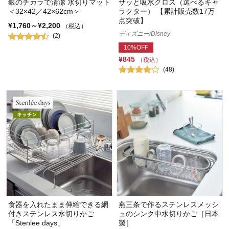
銀のチカラで清潔 水切りマット
サッと吸水クロス（選べるキャ
＜32×42／42×62cm＞
ラクター） 【累計販売数17万
点突破】
¥1,760～¥2,200
（税込）
ディズニー/Disney
(2)
10%OFF
¥845
（税込）
(48)
食器を入れたまま伸縮できる網
燕三条で作るステンレスメッシ
付きステンレス水切りかご
ュのシンク中水切りかご［日本
「Stenlee days」
製］