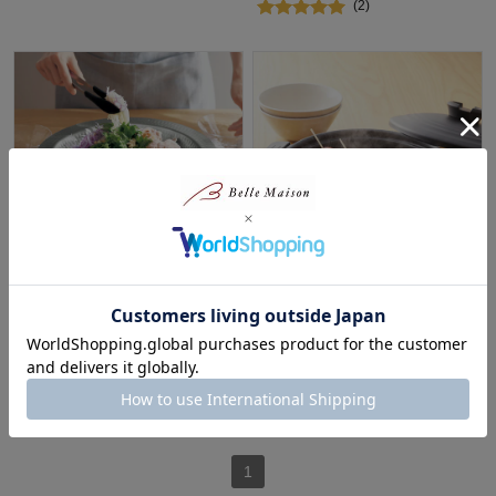
(2)
燕三条で作るよせしゃぶ鍋
軽量ふっ素加工卓上鍋 ＜18／
【IH/ガス火対応】
20／24／26＞ 【IH/ガス火対
応】
¥3,380～¥7,700
（税込）
¥2,739～¥4,389
（税込）
(11)
(2)
1