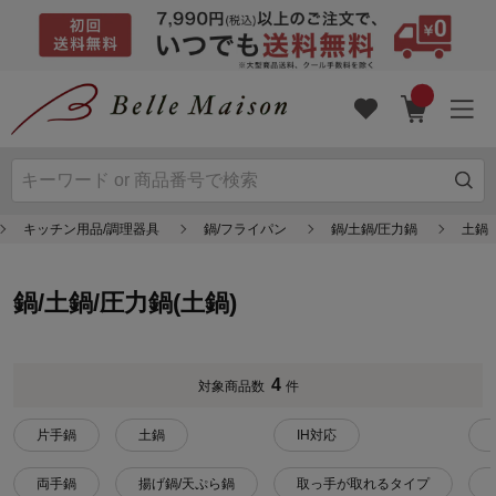
キッチン用品/調理器具
鍋/フライパン
鍋/土鍋/圧力鍋
土鍋
鍋/土鍋/圧力鍋(土鍋)
4
対象商品数
件
片手鍋
土鍋
IH対応
両手鍋
揚げ鍋/天ぷら鍋
取っ手が取れるタイプ