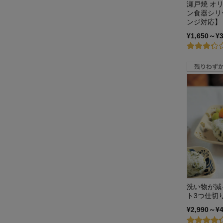
瀬戸焼 オ
ン食器シリ
ンジ対応】
¥1,650～¥
洗い物が減
ト3つ仕切
¥2,990～¥