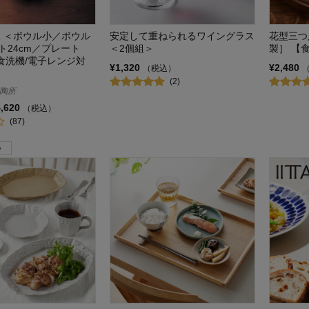
練 ＜ボウル小／ボウル
安定して重ねられるワイングラス
花型三つ
ト24cm／プレート
＜2個組＞
製］ 【
【食洗機/電子レンジ対
¥1,320
¥2,480
（税込）
(2)
陶所
4,620
（税込）
(87)