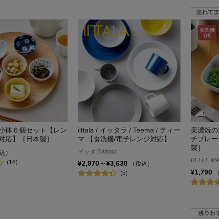
小鉢６個セット【レン
iittala / イッタラ / Teema / ティー
美濃焼の
対応】［日本製］
マ 【食洗機/電子レンジ対応】
チプレー
製］
イッタラ/iittala
込）
BELLE MA
(16)
¥2,970～¥3,630
（税込）
¥1,790
(5)