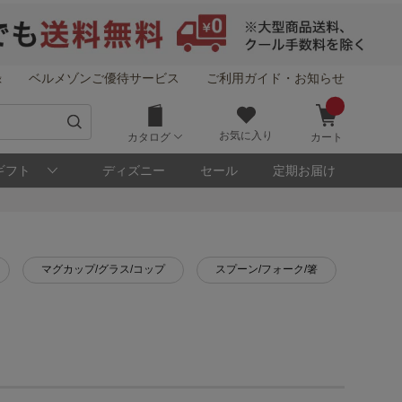
録
ベルメゾンご優待サービス
ご利用ガイド・お知らせ
お気に入り
カタログ
カート
ギフト
ディズニー
セール
定期お届け
マグカップ/グラス/コップ
スプーン/フォーク/箸