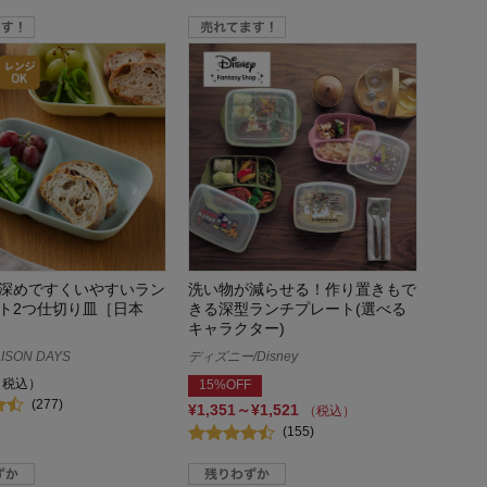
深めですくいやすいラン
洗い物が減らせる！作り置きもで
ト2つ仕切り皿［日本
きる深型ランチプレート(選べる
キャラクター)
ISON DAYS
ディズニー/Disney
（税込）
15%OFF
(277)
¥1,351～¥1,521
（税込）
(155)