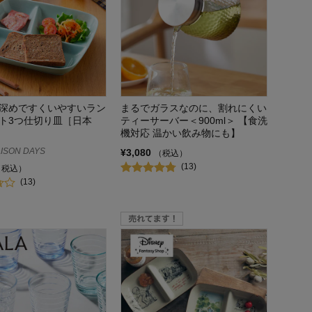
深めですくいやすいラン
まるでガラスなのに、割れにくい
ト3つ仕切り皿［日本
ティーサーバー＜900ml＞ 【食洗
機対応 温かい飲み物にも】
ISON DAYS
¥3,080
（税込）
(13)
（税込）
(13)