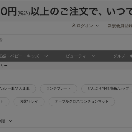
ログオン
新規会員登
妊娠・ベビー・キッズ
ビューティ
グルメ・
ラリー
/カレー皿/さんま皿
ランチプレート
どんぶり/小鉢/茶碗/カップ
ット
お盆/トレイ
テーブルクロス/ランチョンマット
め順