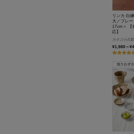
ピーナッツ/PEANUTS
フォーライフ/FORLIFE
リンカ 白
大／プレー
プルミエール 青山
17cm＞ 
応】
BELLE MAISON DAYS
カネコ小兵製
¥1,980～¥
ミッフィー/miffy
ミヤマ/miyama.
ムーミン/MOOMIN
名探偵コナン
メゾン・テリア／Maison terrier
柳宗理
ロイヤル コペンハーゲン