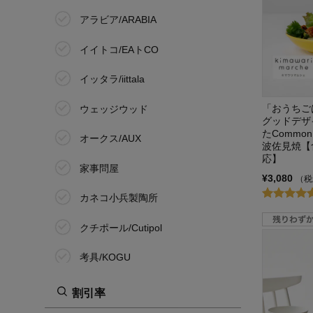
アラビア/ARABIA
イイトコ/EAトCO
イッタラ/iittala
「おうちご
ウェッジウッド
グッドデザ
たCommo
オークス/AUX
波佐見焼【
応】
家事問屋
¥3,080
（税
カネコ小兵製陶所
クチポール/Cutipol
考具/KOGU
作山窯/SAKUZAN
割引率