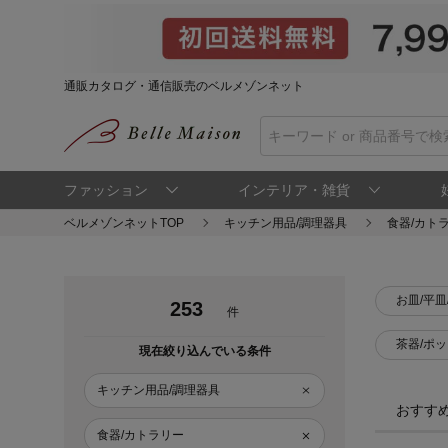
通販カタログ・通信販売のベルメゾンネット
ファッション
インテリア・雑貨
ベルメゾンネットTOP
キッチン用品/調理器具
食器/カト
お皿/平皿
253
件
茶器/ポ
現在絞り込んでいる条件
キッチン用品/調理器具
おすす
食器/カトラリー