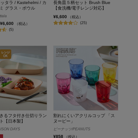
/ イッタラ / Kastehelmi / カ
長角皿５柄セット Brush Blue
ミ グラス・ボウル
【食洗機/電子レンジ対応】
tala
¥6,600
（税込）
(25)
¥6,600
（税込）
(5)
きるフタ付き仕切りラン
割れにくいアクリルコップ 「ス
ト【日本製】
ヌーピー」
ISON DAYS
ピーナッツ/PEANUTS
¥858
（税込）