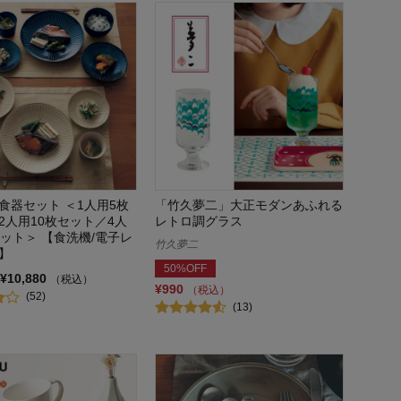
食器セット ＜1人用5枚
「竹久夢二」大正モダンあふれる
2人用10枚セット／4人
レトロ調グラス
セット＞ 【食洗機/電子レ
竹久夢二
】
50%OFF
¥10,880
（税込）
¥990
（税込）
(52)
(13)