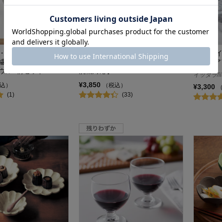
・モリスデザイン 割
スモールボウル６枚組「Ｂｒｕｓ
iittala 
繊維のボウル バンブ
ｈ Ｂｌｕｅ」 【電子レンジ・食
イノ・ア
ウル3柄セット
洗機対応】
イッタラ/iit
¥3,850
込）
（税込）
¥3,300
(1)
(33)