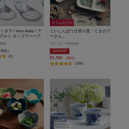
タイムセール
/ イッタラ / Aino Aalto / ア
くいしんぼう仕切り皿「くまのプ
アルト タンブラーペア
ーさん」
tala
ディズニー/Disney
（税込）
10%OFF
(1)
¥1,782
（税込）
(168)