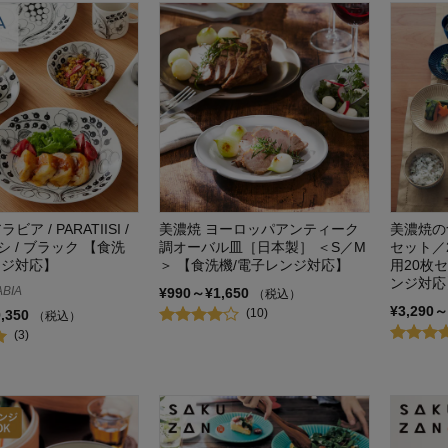
アラビア / PARATIISI /
美濃焼 ヨーロッパアンティーク
美濃焼の
 / ブラック 【食洗
調オーバル皿［日本製］ ＜S／M
セット／
ンジ対応】
＞ 【食洗機/電子レンジ対応】
用20枚
ンジ対応
BIA
¥990～¥1,650
（税込）
¥3,290～
(10)
9,350
（税込）
(3)