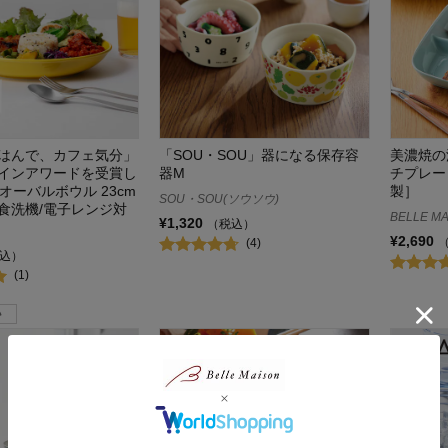
はんで、カフェ気分」
「SOU・SOU」器になる保存容
美濃焼の
インアワードを受賞し
器M
チプレー
nオーバルボウル 23cm
製］
SOU・SOU(ソウソウ)
食洗機/電子レンジ対
BELLE MA
¥1,320
（税込）
¥2,690
(4)
込）
(1)