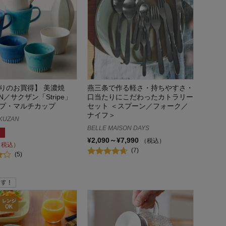
りのお買得】 美濃焼
燕三条で作る軽さ・持ちやすさ・
AN／サクザン「Stripe」
口当たりにこだわったカトラリー
プ・マルチカップ
セット ＜スプーン／フォーク／
ナイフ＞
KUZAN
BELLE MAISON DAYS
¥2,090～¥7,990
（税込）
（税込）
(7)
(5)