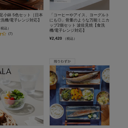
足小鉢 5色セット［日本
「コーヒーやアイス、ヨーグルト
食洗機/電子レンジ対応】
にも◎」骨董のような万能ミニカ
ップ2個セット 波佐見焼【食洗
（税込）
機/電子レンジ対応】
(7)
¥2,420
（税込）