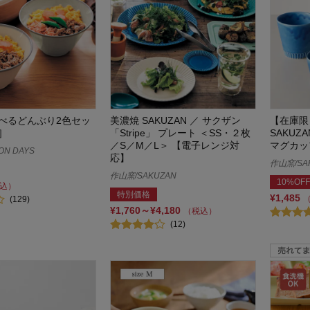
べるどんぶり2色セッ
美濃焼 SAKUZAN ／ サクザン
【在庫限
］
「Stripe」 プレート ＜SS・２枚
SAKUZ
／S／M／L＞ 【電子レンジ対
マグカッ
ON DAYS
応】
作山窯/SA
作山窯/SAKUZAN
10%OFF
込）
特別価格
¥1,485
(129)
¥1,760～¥4,180
（税込）
(12)