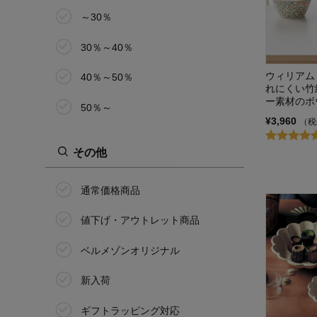
サリウ/SALIU
～30％
ピーナッツ/PEANUTS
30％～40％
すみっコぐらし
ウィリアム
40％～50％
れにくい竹
SOU・SOU(ソウソウ)
ー素材のボ
50％～
¥3,960
（税
竹久夢二
その他
タワー/tower
ちょこちょこ
通常価格商品
ツェラミカ アルティスティッチ
値下げ・アウトレット商品
ナ/Ceramika Artystyczna
ベルメゾンオリジナル
ディズニー/Disney
新入荷
ハリオ/HARIO
ギフトラッピング対応