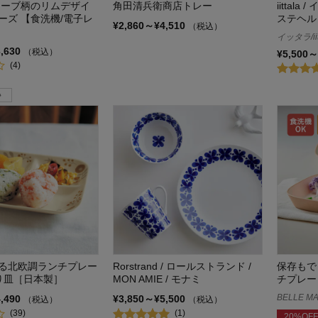
リーブ柄のリムデザイ
角田清兵衛商店トレー
iittala 
ーズ 【食洗機/電子レ
ステヘル
¥2,860～¥4,510
（税込）
イッタラ/iit
3,630
（税込）
¥5,500～
(4)
る北欧調ランチプレー
Rorstrand / ロールストランド /
保存もで
り皿［日本製］
MON AMIE / モナミ
チプレー
BELLE MA
4,490
¥3,850～¥5,500
（税込）
（税込）
(39)
(1)
20%OFF