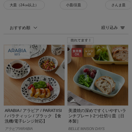
大皿（24㎝以上）
小皿/豆皿
さんま皿
絞り込み
おすすめ順
ARABIA / アラビア / PARATIISI
美濃焼の深めですくいやすいラ
/ パラティッシ / ブラック 【食
ンチプレート2つ仕切り皿［日
洗機/電子レンジ対応】
本製］
アラビア/ARABIA
BELLE MAISON DAYS