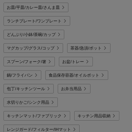
お皿/平皿/カレー皿/さんま皿
ランチプレート/ワンプレート
どんぶり/小鉢/茶碗/カップ
マグカップ/グラス/コップ
茶器/急須/ポット
スプーン/フォーク/箸
お盆/トレー
鍋/フライパン
食品保存容器/オイルポット
包丁/キッチンツール
お弁当用品
水切りかご/シンク用品
キッチンマット/ファブリック
キッチン用品収納
レンジガード/フィルター/IHマット