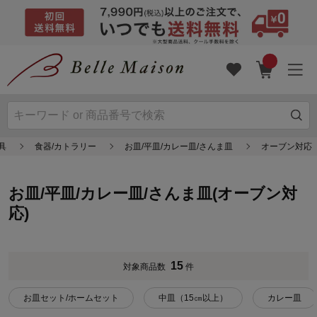
具
食器/カトラリー
お皿/平皿/カレー皿/さんま皿
オーブン対応
お皿/平皿/カレー皿/さんま皿(オーブン対
応)
15
対象商品数
件
お皿セット/ホームセット
中皿（15㎝以上）
カレー皿