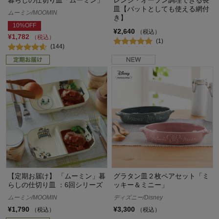
皿【バットとしても使える網付
ムーミン/MOOMIN
き】
10%OFF
¥2,640
（税込）
¥1,782
（税込）
(1)
(144)
【定期お届け】 「ムーミン」暮
グラタン皿２枚ペアセット「ミ
らしの仕切り皿 ：6回シリーズ
ッキー＆ミニー」
ムーミン/MOOMIN
ディズニー/Disney
¥1,790
¥3,300
（税込）
（税込）