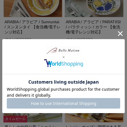
ARABIA / アラビア / Sunnuntai
ARABIA / アラビア / PARATIISI
/ スンヌンタイ 【食洗機/電子レ
/ パラティッシ / カラー 【食洗
ンジ対応】
機/電子レンジ対応】
アラビア/ARABIA
アラビア/ARABIA
¥3,630～¥6,600
¥4,400～¥17,600
（税込）
（税込）
(7)
(5)
タイムセール
暮らしの仕切り皿「ムーミン」
レンジ・オーブン調理できる長