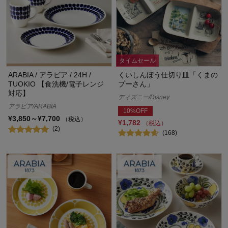
タイムセール
ARABIA / アラビア / 24H /
くいしんぼう仕切り皿「くまの
TUOKIO 【食洗機/電子レンジ
プーさん」
対応】
ディズニー/Disney
アラビア/ARABIA
10%OFF
¥3,850～¥7,700
（税込）
¥1,782
（税込）
(2)
(168)