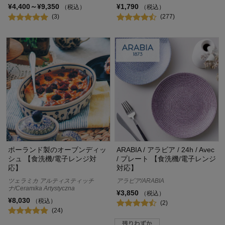
¥4,400～¥9,350
¥1,790
（税込）
（税込）
(3)
(277)
ポーランド製のオーブンディッ
ARABIA / アラビア / 24h / Avec
シュ 【食洗機/電子レンジ対
/ プレート 【食洗機/電子レンジ
応】
対応】
ツェラミカ アルティスティッチ
アラビア/ARABIA
ナ/Ceramika Artystyczna
¥3,850
（税込）
¥8,030
（税込）
(2)
(24)