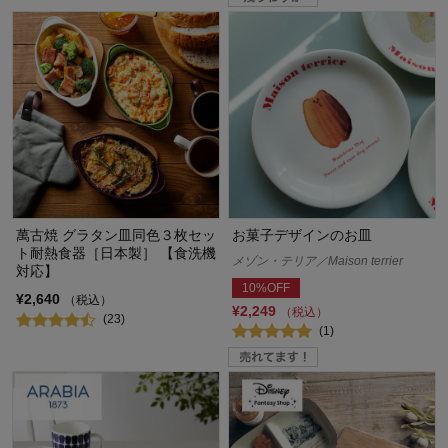
萬古焼 グラタン皿同色３枚セッ
お菓子デザインのお皿
ト耐熱食器［日本製］ 【食洗機
メゾン・テリア／Maison terrier
対応】
10%OFF
¥2,640
（税込）
¥2,249
（税込）
(23)
(1)