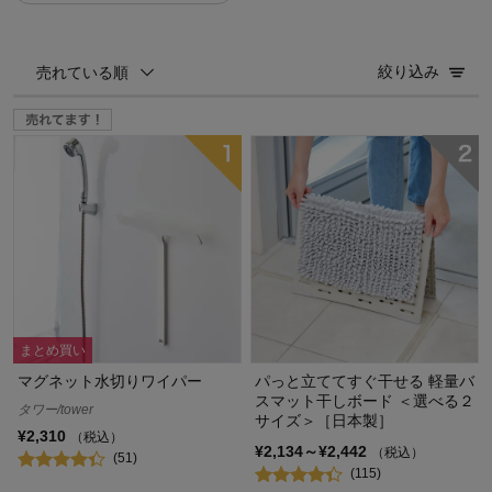
絞り込み
売れている順
まとめ買い
マグネット水切りワイパー
パっと立ててすぐ干せる 軽量バ
スマット干しボード ＜選べる２
タワー/tower
サイズ＞［日本製］
¥2,310
（税込）
¥2,134～¥2,442
（税込）
(51)
(115)