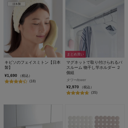
まとめ買い
キビソのフェイスミトン【日本
マグネットで取り付けられるバ
製】
スルーム 物干し竿ホルダー ２
個組
¥1,690
（税込）
タワー/tower
(18)
¥2,970
（税込）
(35)