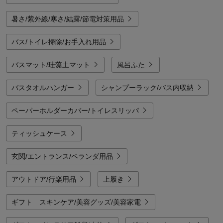
暑さ/紫外線/寒さ/結露/節電対策用品
バス/トイレ掃除/お手入れ用品
バスマット/珪藻土マット
風呂ふた
バスタオルハンガー
シャンプーラック/バス内収納
ペーパーホルダーカバー/トイレスリッパ
ティッシュケース
玄関/エントランス/ベランダ用品
アウトドア/行楽用品
上履き
ギフト スキンケア/美容グッズ/美容家電