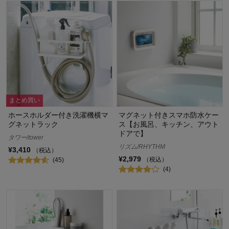
まとめ買い
ホースホルダー付き洗濯機横マ
マグネット付きスマホ防水ケー
グネットラック
ス【お風呂、キッチン、アウト
ドアで】
タワー/tower
リズム/RHYTHM
¥3,410
（税込）
¥2,979
（税込）
(45)
(4)