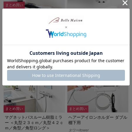
まとめ買い
ウォールドライヤーホルダー
排水口用ヘアキャッチャー ＜浴
【石こうボード壁対応】
室用／洗面台用＞
タワー/tower
¥2,178～¥2,530
（税込）
¥1,870
（税込）
(5)
まとめ買い
まとめ買い
マグネットバスルーム樹脂ミラ
ヘアーアイロンホルダー ダブル
ー ＜丸型２３ｃｍ／丸型４２ｃ
棚下用
ｍ／角型／角型ロング＞
タワー/tower