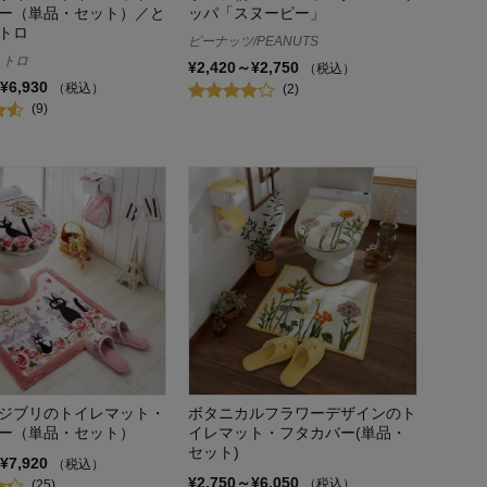
ー（単品・セット）／と
ッパ「スヌーピー」
トロ
ピーナッツ/PEANUTS
トトロ
¥2,420～¥2,750
（税込）
¥6,930
（税込）
(2)
(9)
ジブリのトイレマット・
ボタニカルフラワーデザインのト
ー（単品・セット）
イレマット・フタカバー(単品・
セット)
¥7,920
（税込）
¥2,750～¥6,050
（税込）
(25)