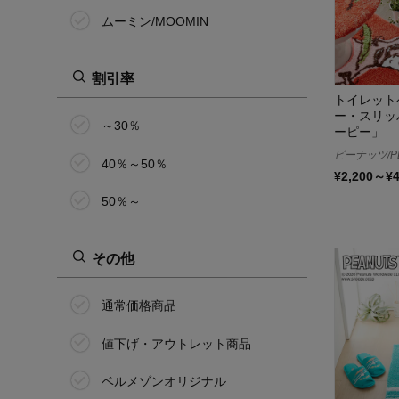
ムーミン/MOOMIN
割引率
トイレット
ー・スリッ
～30％
ーピー」
ピーナッツ/P
40％～50％
¥2,200～¥
50％～
その他
通常価格商品
値下げ・アウトレット商品
ベルメゾンオリジナル