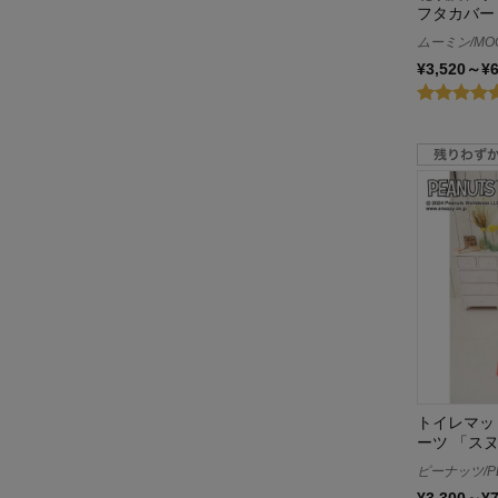
フタカバー
ムーミン/MO
¥3,520～¥
トイレマッ
ーツ 「ス
ピーナッツ/P