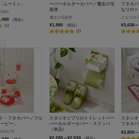
「ムーミン」
ーパーホルダーカバー／魔女の宅
フタカバ
急便
なりのト
OMIN
魔女の宅急便
となりの
6,490
（税込）
¥1,980
¥3,630～
（税込）
(1)
(1)
ト・フタカバー／フル
スタジオジブリのトイレットペー
スタジオ
ヌーピー」
パーホルダーカバー・スリッパ
フタカバ
（単品）
EANUTS
¥3,850～
¥2,200～¥2,530
（税込）