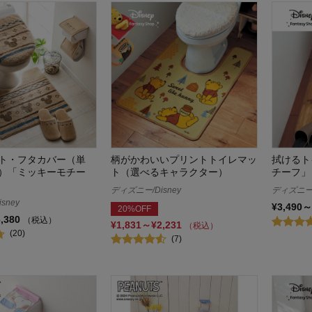
ト・フタカバー（単
柄がかわいいプリントトイレマッ
拭けるト
）「ミッキーモチー
ト（選べるキャラクター）
チーフ」
ディズニー/Disney
ディズニー/
sney
¥3,490～
20%OFF
6,380
（税込）
¥1,831～¥2,231
（税込）
(20)
(7)