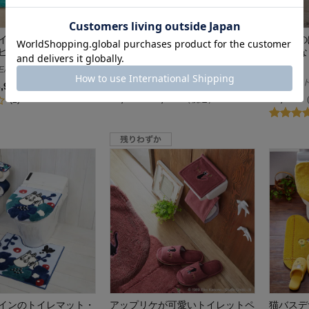
イレマット・フタカバ
トイレットペーパーホルダーカバ
綿素材の
ピー」
ー・スリッパ／星空スヌーピー
ト／とな
「スヌーピー」
便
EANUTS
ピーナッツ/PEANUTS
となりの
3,960
（税込）
¥2,530～¥5,280
¥2,970
（税込）
(2)
インのトイレマット・
アップリケが可愛いトイレットペ
猫バスデ