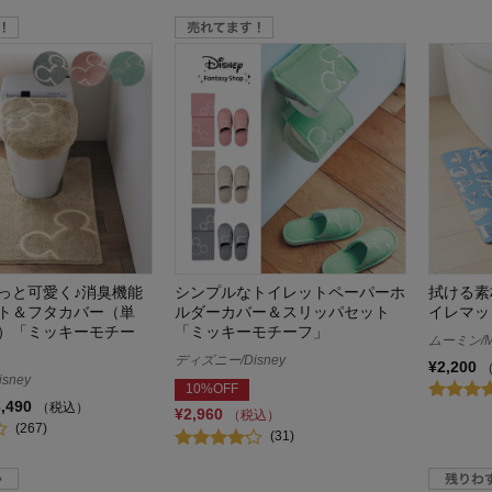
っと可愛く♪消臭機能
シンプルなトイレットペーパーホ
拭ける素
ト＆フタカバー（単
ルダーカバー＆スリッパセット
イレマッ
）「ミッキーモチー
「ミッキーモチーフ」
ムーミン/M
ディズニー/Disney
¥2,200
sney
10%OFF
6,490
（税込）
¥2,960
（税込）
(267)
(31)