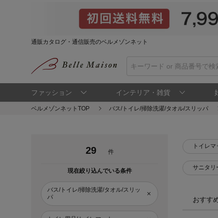
通販カタログ・通信販売のベルメゾンネット
ファッション
インテリア・雑貨
ベルメゾンネットTOP
バス/トイレ/掃除洗濯/タオル/スリッパ
トイレマ
29
件
サニタリ
現在絞り込んでいる条件
バス/トイレ/掃除洗濯/タオル/スリッ
パ
おすす