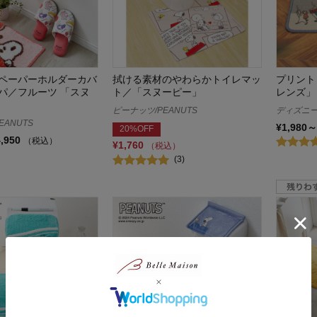
ペーパーホルダーカバ
拭ける素材のやわらかトイレマッ
プリント
パ／フルーツ 「スヌ
ト／「スヌーピー」
レンズ」
ピーナッツ/PEANUTS
ディズニー/
EANUTS
¥1,980～
20%OFF
4,950
（税込）
¥1,760
（税込）
(3)