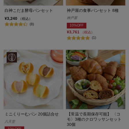
白神こだま酵母パンセット
神戸屋の食事パンセット 8種
神戸屋
¥3,240
（税込）
(8)
10%OFF
¥3,761
（税込）
(1)
ミニくりーむパン 20個詰合せ
【常温で長期保存可能】 〈コ
モ〉3種のクロワッサンセット
八天堂
30個