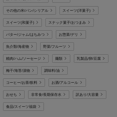
その他の米/パン/シリアル
スイーツ(洋菓子)
スイーツ(和菓子)
スナック菓子/おつまみ
バター/ジャム/はちみつ
お惣菜/デリ
魚介類/海産物
野菜/フルーツ
精肉/ハム/ソーセージ
麺類
乳製品/卵/豆腐
梅干/海苔/漬物
調味料/油
コーヒー/お茶/飲料
お酒/アルコール
おせち
非常食/長期保存水
訳あり/大容量
食品/スイーツ福袋