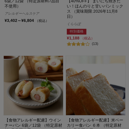
6袋／12袋 （特定原材料7品目
【40%OFF】 まいにち焼きた
不使用）
い！ほんのりと甘いパンミック
ス （賞味期限:2026年11月8
アレルギーヘルスケア
日）
¥3,402～¥6,804
（税込）
くららぼ
特別価格
¥1,188
（税込）
(13)
【食物アレルギー配慮】ウイン
【食物アレルギー配慮】米ベー
ナーパン 6袋／12袋 （特定原材
カリー食パン ６本 （特定原材