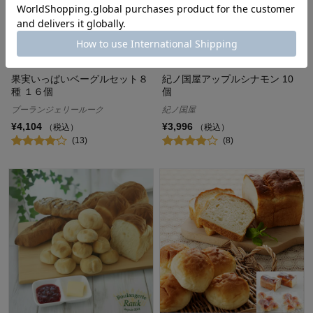
果実いっぱいベーグルセット８
紀ノ国屋アップルシナモン 10
種 １６個
個
ブーランジェリールーク
紀ノ国屋
¥4,104
¥3,996
（税込）
（税込）
(13)
(8)