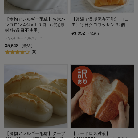
【食物アレルギー配慮】お米パ
【常温で長期保存可能】 〈コ
ンコロン４個×１０袋 （特定原
モ〉毎日クロワッサン 32個
材料7品目不使用）
¥3,352
（税込）
アレルギーヘルスケア
¥5,648
（税込）
(5)
【食物アレルギー配慮】クープ
【フードロス対策】