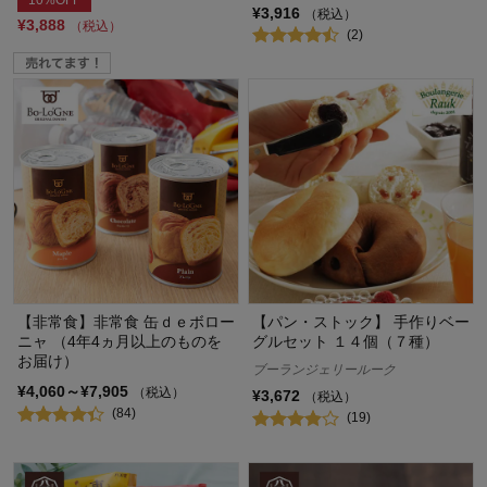
10%OFF
¥3,916
（税込）
¥3,888
（税込）
(2)
【非常食】非常食 缶ｄｅボロー
【パン・ストック】 手作りベー
ニャ （4年4ヵ月以上のものを
グルセット １４個（７種）
お届け）
ブーランジェリールーク
¥4,060～¥7,905
（税込）
¥3,672
（税込）
(84)
(19)