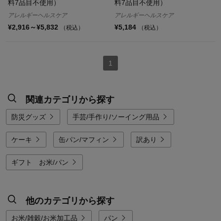
料7品目不使用）
料7品目不使用）
アレルギーヘルスケア
アレルギーヘルスケア
¥2,916～¥5,832
¥5,184
（税込）
（税込）
1
関連カテゴリから探す
防災グッズ
手芸/手作り/ソーイング用品
ケーキ
缶パン/マフィン
訳あり
ギフト お米/パン
他のカテゴリから探す
お米/雑穀/お米加工品
パン