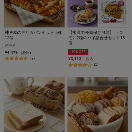
神戸屋のデリカパンセット 5種
【常温で長期保存可能】 〈コ
12個
モ〉2種のパイ詰合せセット18
個
神戸屋
10%OFF
¥4,479
（税込）
(2)
¥3,113
（税込）
(1)