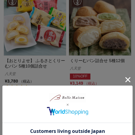
【おとりよせ】 ふるさとくりー
くりーむパン詰合せ 5種12個
むパン 5種10個詰合せ
八天堂
八天堂
10%OFF
¥3,780
（税込）
¥3,149
（税込）
(4)
(87)