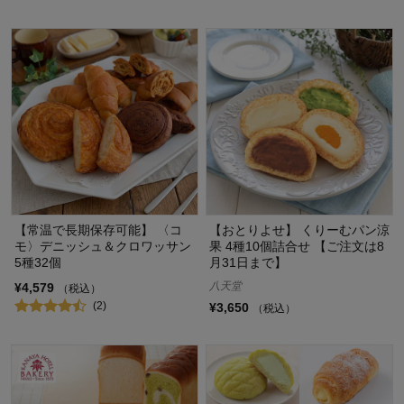
【常温で長期保存可能】 〈コ
【おとりよせ】 くりーむパン涼
モ〉デニッシュ＆クロワッサン
果 4種10個詰合せ 【ご注文は8
5種32個
月31日まで】
八天堂
¥4,579
（税込）
(2)
¥3,650
（税込）